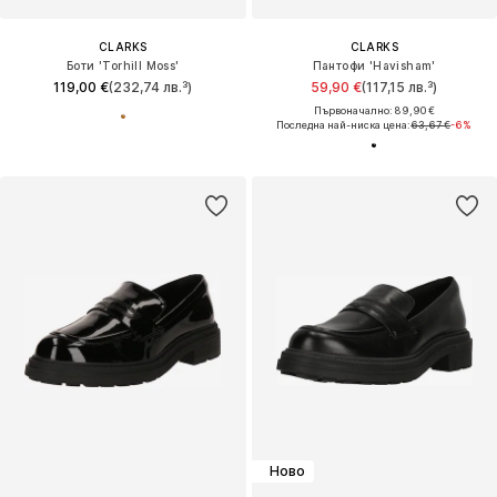
CLARKS
CLARKS
Боти 'Torhill Moss'
Пантофи 'Havisham'
119,00 €
(232,74 лв.³)
59,90 €
(117,15 лв.³)
Първоначално: 89,90 €
Последна най-ниска цена:
63,67 €
-6%
Ново