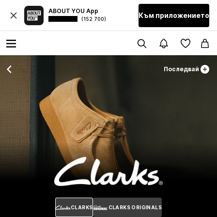
ABOUT YOU App
Към приложението
(152 700)
Последвай
CLARKS
CLARKS ORIGINALS