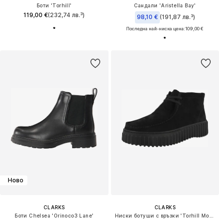
Боти 'Torhill'
Сандали 'Aristella Bay'
119,00 €
(232,74 лв.³)
98,10 €
(191,87 лв.³)
Последна най-ниска цена:
109,00 €
Ново
CLARKS
CLARKS
Боти Chelsea 'Orinoco3 Lane'
Ниски ботуши с връзки 'Torhill Moss'