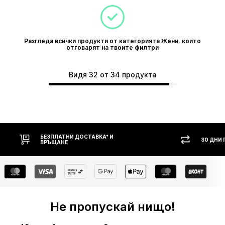
Разгледа всички продукти от категорията Жени, които
отговарят на твоите филтри
Видя 32 от 34 продукта
БЕЗПЛАТНИ ДОСТАВКА* И
30 ДНИ
ВРЪЩАНЕ
Не пропускай нищо!