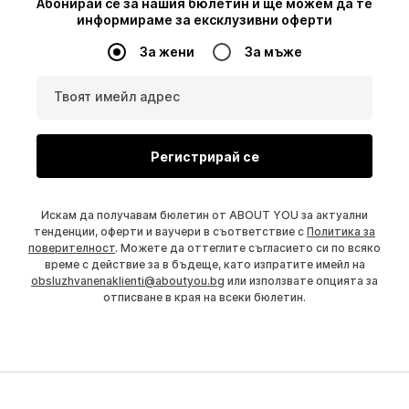
Абонирай се за нашия бюлетин и ще можем да те
информираме за ексклузивни оферти
За жени
За мъже
Твоят имейл адрес
Регистрирай се
Искам да получавам бюлетин от ABOUT YOU за актуални
тенденции, оферти и ваучери в съответствие с
Политика за
поверителност
. Можете да оттеглите съгласието си по всяко
време с действие за в бъдеще, като изпратите имейл на
obsluzhvanenaklienti@aboutyou.bg
или използвате опцията за
отписване в края на всеки бюлетин.