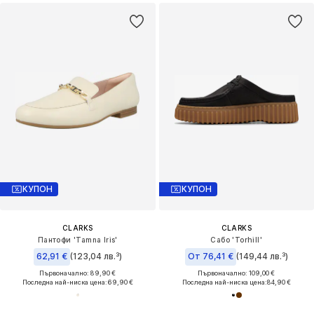
КУПОН
КУПОН
CLARKS
CLARKS
Пантофи 'Tamna Iris'
Сабо 'Torhill'
62,91 €
(123,04 лв.³)
От 76,41 €
(149,44 лв.³)
Първоначално: 89,90 €
Първоначално: 109,00 €
Последна най-ниска цена:
69,90 €
Последна най-ниска цена:
84,90 €