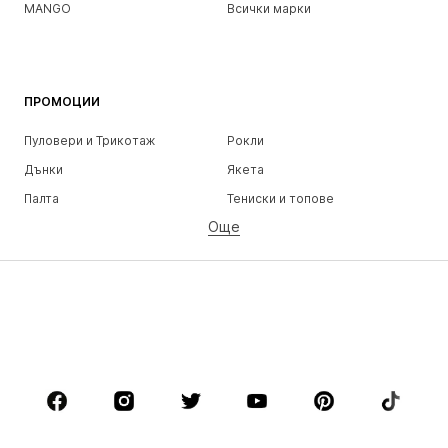
MANGO
Всички марки
ПРОМОЦИИ
Пуловери и Трикотаж
Рокли
Дънки
Якета
Палта
Тениски и топове
Още
Панталони
Бельо
Поли
Блузи и туники
Суичъри
Блейзери
Бански и плажна мода
Гащеризони и комбинезони
Големи размери
Мода за бременни
Обувки
Спорт
Аксесоари
Premium
ДРЕХИ