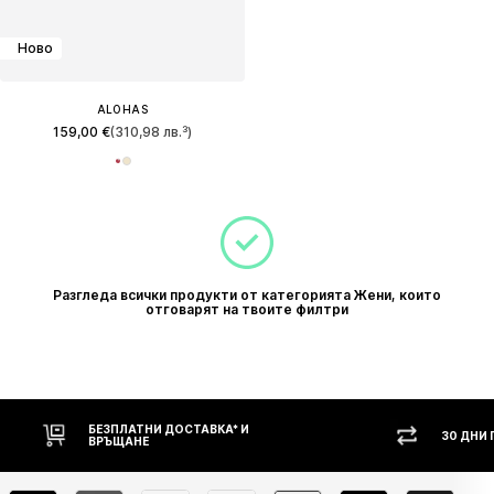
Ново
ALOHAS
159,00 €
(310,98 лв.³)
Разгледа всички продукти от категорията Жени, които
отговарят на твоите филтри
30 ДНИ ПРАВО НА ВРЪЩАНЕ
НАЛ