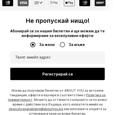
Не пропускай нищо!
Абонирай се за нашия бюлетин и ще можем да те
информираме за ексклузивни оферти
За жени
За мъже
Твоят имейл адрес
Регистрирай се
Искам да получавам бюлетин от ABOUT YOU за актуални
тенденции, оферти и ваучери в съответствие с
Политика за
поверителност
. Можете да оттеглите съгласието си по всяко
време с действие за в бъдеще, като изпратите имейл на
obsluzhvanenaklienti@aboutyou.bg
или използвате опцията за
отписване в края на всеки бюлетин.