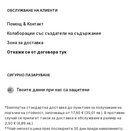
ОБСЛУЖВАНЕ НА КЛИЕНТИ
НОВО
Популярно
Рокли
Дънки
Помощ & Контакт
Тениски и топове
Панталони
Колаборации със създатели на съдържание
Якета
Пуловери и Трикотаж
Зона за доставка
Бельо
Блузи и туники
Откажи се от договора тук
Палта
Поли
Бански и плажна мода
Суичъри
Блейзери
Гащеризони и комбинезони
СИГУРНО ПАЗАРУВАНЕ
Големи размери
Мода за бременни
Специални Поводи
ЕКСКЛУЗИВНО
Твоите данни при нас са защитени
Рециклиране
*Безплатна стандартна доставка до пунктове за получаване на
ОБУВКИ
поръчки на стойност, започваща от 17,90 € (35,01 лв.). В противен
случай се прилагат такси за доставка и обслужване в размер на
НОВО
Популярно
2,50 € (4,89 лв.).
**Най-ниската цена през последните 30 дни преди намалението.
Маратонки
Боти