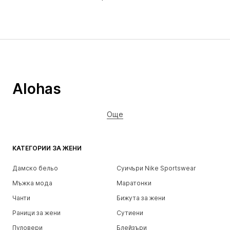
Alohas
Още
КАТЕГОРИИ ЗА ЖЕНИ
Дамско бельо
Суичъри Nike Sportswear
Мъжка мода
Маратонки
Чанти
Бижута за жени
Раници за жени
Сутиени
Пуловери
Блейзъри