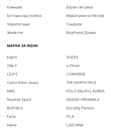
Клинове
Блузи тип риза
Ботуши над коляно
Маратонки за бягане
Чорапогащи
Сандали
Жилетки
Boyfriend Дънки
МАРКИ ЗА ЖЕНИ
Esprit
GUESS
ONLY
s.Oliver
LEVI'S
CONVERSE
Calvin Klein Jeans
THE NORTH FACE
NIKE
POLO RALPH LAUREN
Reebok Sport
ADIDAS ORIGINALS
BUFFALO
Dorothy Perkins
Furla
FILA
heine
LASCANA