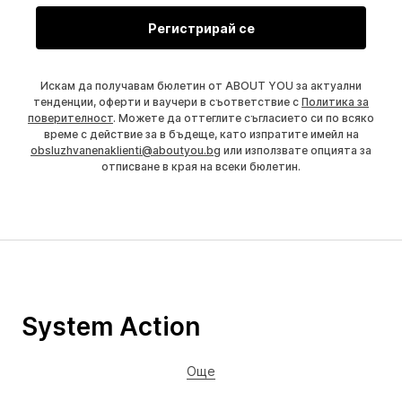
Регистрирай се
Искам да получавам бюлетин от ABOUT YOU за актуални
тенденции, оферти и ваучери в съответствие с
Политика за
поверителност
. Можете да оттеглите съгласието си по всяко
време с действие за в бъдеще, като изпратите имейл на
obsluzhvanenaklienti@aboutyou.bg
или използвате опцията за
отписване в края на всеки бюлетин.
System Action
Още