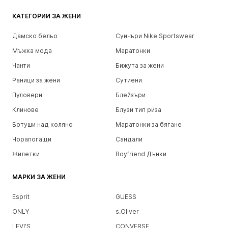
КАТЕГОРИИ ЗА ЖЕНИ
Дамско бельо
Суичъри Nike Sportswear
Мъжка мода
Маратонки
Чанти
Бижута за жени
Раници за жени
Сутиени
Пуловери
Блейзъри
Клинове
Блузи тип риза
Ботуши над коляно
Маратонки за бягане
Чорапогащи
Сандали
Жилетки
Boyfriend Дънки
МАРКИ ЗА ЖЕНИ
Esprit
GUESS
ONLY
s.Oliver
LEVI'S
CONVERSE