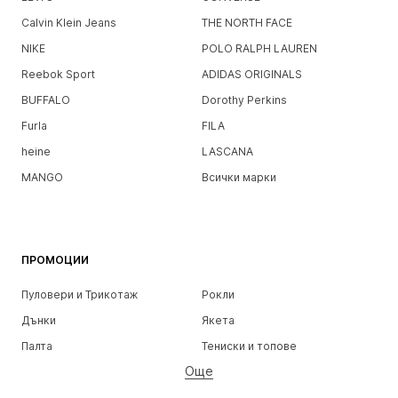
Calvin Klein Jeans
THE NORTH FACE
NIKE
POLO RALPH LAUREN
Reebok Sport
ADIDAS ORIGINALS
BUFFALO
Dorothy Perkins
Furla
FILA
heine
LASCANA
MANGO
Всички марки
ПРОМОЦИИ
Пуловери и Трикотаж
Рокли
Дънки
Якета
Палта
Тениски и топове
Още
Панталони
Бельо
Поли
Блузи и туники