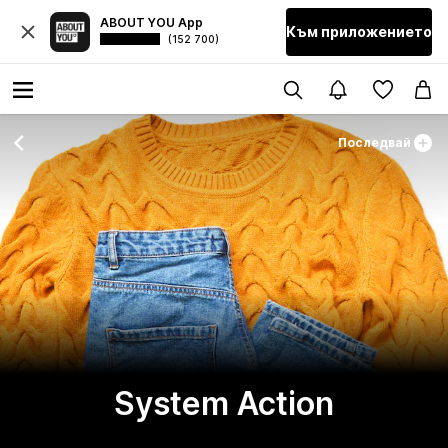
ABOUT YOU App
Към приложението
(152 700)
Последвай
System Action