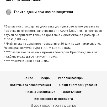
Големи размери
Мода за бременни
Специални Поводи
ЕКСКЛУЗИВНО
Твоите данни при нас са защитени
Рециклиране
*Безплатна стандартна доставка до пунктове за получаване на
ОБУВКИ
поръчки на стойност, започваща от 17,90 € (35,01 лв.). В противен
случай се прилагат такси за доставка и обслужване в размер на
НОВО
Популярно
2,50 € (4,89 лв.).
**Най-ниската цена през последните 30 дни преди намалението.
Маратонки
Боти
³Фиксиран валутен курс 1 EUR = 1.95583 BGN.
Обувки с висок ток
Ботуши
****Безплатно от всички мрежи в България. При обаждания от
чужбина може да се начислят такси.
Сандали
Ниски обувки
******Всички цени с вкл. ДДС.
Спортни обувки
Балерини
Чехли
Домашни пантофи
За нас
Медии
Работни позиции
ЕКСКЛУЗИВНО
Политика за поверителност
Общи търговски условия
СПОРТ
Правна информация
Достъпност
Спортно облекло
Видове спорт
Безопасност на продукта
Спортни обувки
Спортни чанти
© 2026 ABOUT YOU SE & Co. KG