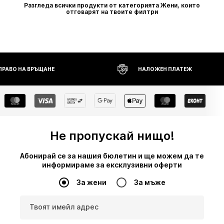
Разгледа всички продукти от категорията Жени, които
отговарят на твоите филтри
 ПРАВО НА ВРЪЩАНЕ
НАЛОЖЕН ПЛАТЕЖ
Не пропускай нищо!
Абонирай се за нашия бюлетин и ще можем да те
информираме за ексклузивни оферти
За жени
За мъже
Твоят имейл адрес