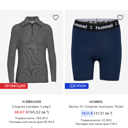
ПРОМОЦИЯ
КУПОН
ICEBREAKER
HUMMEL
Спортен пуловер 'Lodge'
Skinny Fit Спортен панталон 'Pulse'
99,97 €
(195,52 лв.³)
16,11 €
(31,51 лв.³)
Първоначално: 199,95 €
Първоначално: 22,90 €
Последна най-ниска цена:
49,99 €
Последна най-ниска цена:
7,16 €