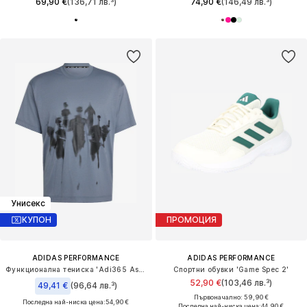
69,90 €
(136,71 лв.³)
74,90 €
(146,49 лв.³)
Унисекс
КУПОН
ПРОМОЦИЯ
ADIDAS PERFORMANCE
ADIDAS PERFORMANCE
Функционална тениска 'Adi365 Aspyre'
Спортни обувки 'Game Spec 2'
52,90 €
(103,46 лв.³)
49,41 €
(96,64 лв.³)
Първоначално: 59,90 €
Последна най-ниска цена:
54,90 €
Последна най-ниска цена:
44,90 €