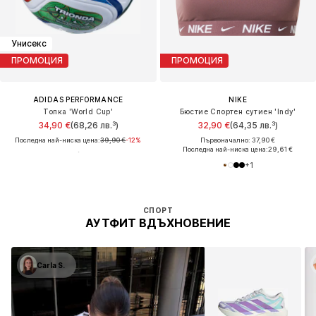
Унисекс
ПРОМОЦИЯ
ПРОМОЦИЯ
ADIDAS PERFORMANCE
NIKE
Топка 'World Cup'
Бюстие Спортен сутиен 'Indy'
34,90 €
(68,26 лв.³)
32,90 €
(64,35 лв.³)
Последна най-ниска цена:
39,90 €
-12%
Първоначално: 37,90 €
Последна най-ниска цена:
29,61 €
+
1
СПОРТ
АУТФИТ ВДЪХНОВЕНИЕ
Carla S.