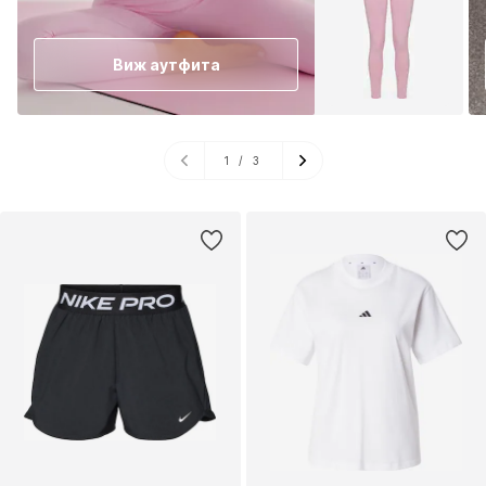
Виж аутфита
1
/
3