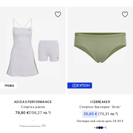
Ново
КУПОН
ADIDAS PERFORMANCE
ICEBREAKER
Спортна рокля
Спортни боксерки 'Siren'
79,90 €
(156,27 лв.³)
35,95 €
(70,31 лв.³)
Последна най-ниска цена:
39,95 €
+
1