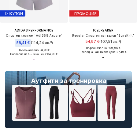
КУПОН
ПРОМОЦИЯ
ADIDAS PERFORMANCE
ICEBREAKER
Спортен костюм 'Adi365 Aspyre'
Regular Спортен панталон 'ZoneKnit'
54,97 €
(107,51 лв.³)
58,41 €
(114,24 лв.³)
Първоначално: 109,95 €
Първоначално: 74,90 €
Последна най-ниска цена:
27,49 €
Последна най-ниска цена:
64,90 €
Аутфити за тренировка