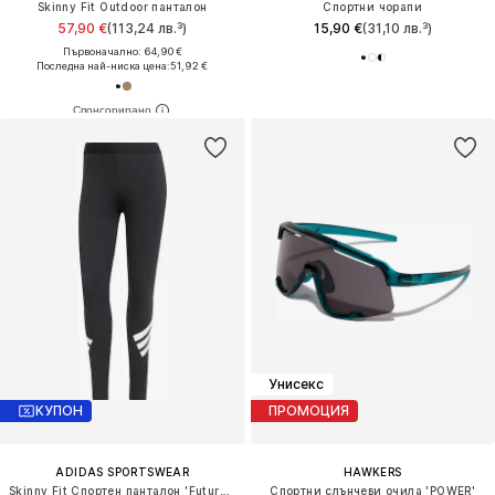
Skinny Fit Outdoor панталон
Спортни чорапи
57,90 €
(113,24 лв.³)
15,90 €
(31,10 лв.³)
Първоначално: 64,90 €
Последна най-ниска цена:
51,92 €
Унисекс
КУПОН
ПРОМОЦИЯ
ADIDAS SPORTSWEAR
HAWKERS
Skinny Fit Спортен панталон 'Future Icons'
Спортни слънчеви очила 'POWER'