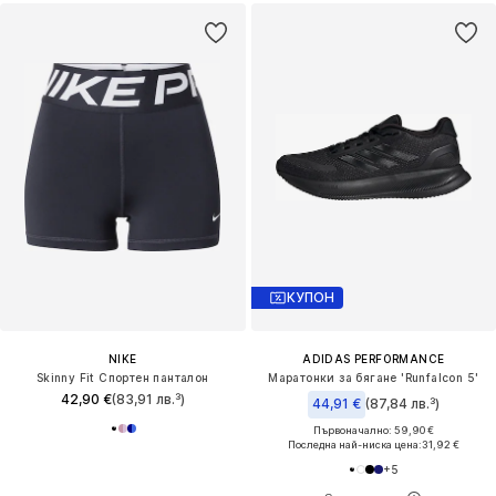
КУПОН
NIKE
ADIDAS PERFORMANCE
Skinny Fit Спортен панталон
Маратонки за бягане 'Runfalcon 5'
42,90 €
(83,91 лв.³)
44,91 €
(87,84 лв.³)
Първоначално: 59,90 €
Последна най-ниска цена:
31,92 €
+
5