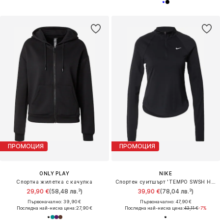
ПРОМОЦИЯ
ПРОМОЦИЯ
ONLY PLAY
NIKE
Спортна жилетка с качулка
Спортен суитшърт 'TEMPO SWSH HBR'
29,90 €
(58,48 лв.³)
39,90 €
(78,04 лв.³)
Първоначално: 39,90 €
Първоначално: 47,90 €
Последна най-ниска цена:
27,90 €
Последна най-ниска цена:
43,11 €
-7%