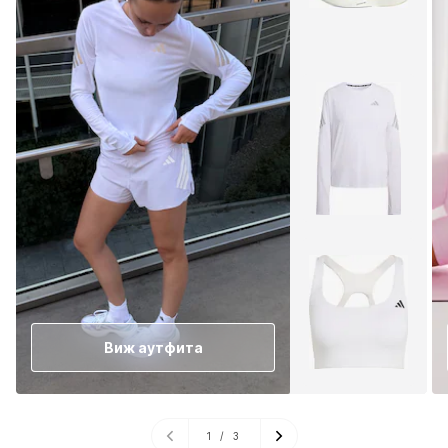
Виж аутфита
1
/
3