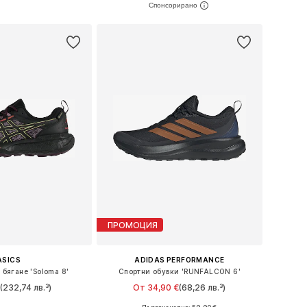
в кошницата
Добави в кошницата
ПРОМОЦИЯ
ASICS
ADIDAS PERFORMANCE
 бягане 'Soloma 8'
Спортни обувки 'RUNFALCON 6'
(232,74 лв.³)
От 34,90 €
(68,26 лв.³)