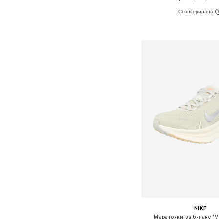
Предлага се в много 
Добави в кошн
NIKE
Маратонки за бягане '