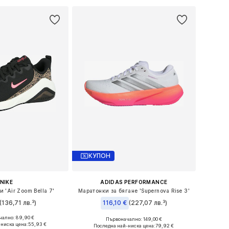
КУПОН
NIKE
ADIDAS PERFORMANCE
 'Air Zoom Bella 7'
Маратонки за бягане 'Supernova Rise 3'
(136,71 лв.³)
116,10 €
(227,07 лв.³)
ално: 89,90 €
+
4
Първоначално: 149,00 €
 в много размери
Предлага се в много размери
ниска цена:
55,93 €
Последна най-ниска цена:
79,92 €