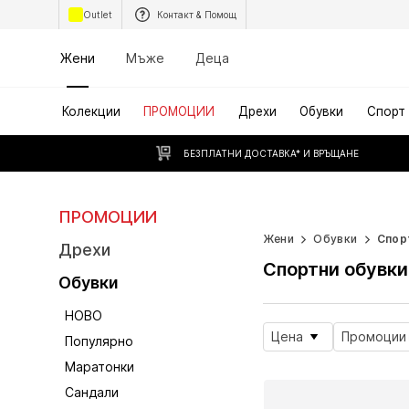
Outlet
Контакт & Помощ
Жени
Мъже
Деца
Колекции
ПРОМОЦИИ
Дрехи
Обувки
Спорт
БЕЗПЛАТНИ ДОСТАВКА* И ВРЪЩАНЕ
ПРОМОЦИИ
WORK IT
Жени
Обувки
Спор
Дрехи
Спортни обувки
Обувки
НОВО
Цена
Промоции
Популярно
Маратонки
Сандали