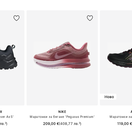
ицата
Добави в кошницата
Добави 
Ново
X
NIKE
ser Ax5'
Маратонки за бягане 'Pegasus Premium'
Маратонки за
лв.³)
209,00 €
(408,77 лв.³)
119,00 €