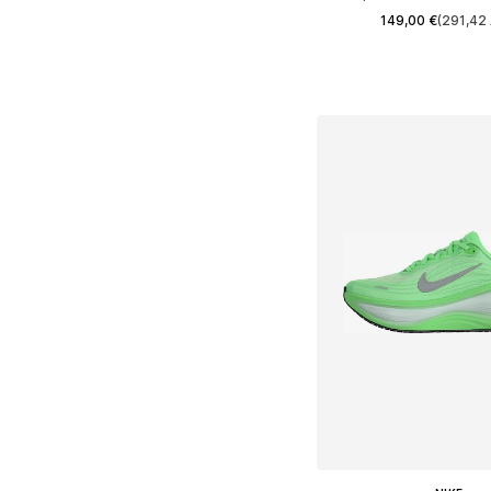
149,00 €
(291,42 
+
1
Предлага се в много 
Добави в кошн