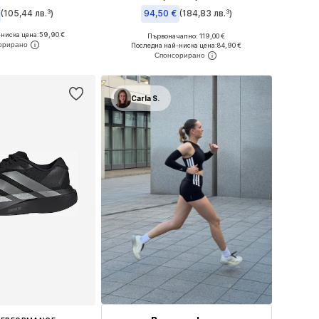
(105,44 лв.³)
94,50 €
(184,83 лв.³)
ниска цена:
+
4
59,90 €
+
2
Първоначално: 119,00 €
 в много размери
Предлага се в много размери
Последна най-ниска цена:
84,90 €
в кошницата
Добави в кошницата
Carla S.