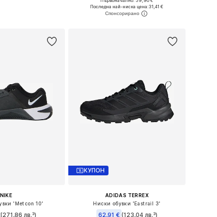
Първоначално: 59,90 €
 в много размери
Предлага се в много размери
Последна най-ниска цена:
31,41 €
в кошницата
Добави в кошницата
КУПОН
NIKE
ADIDAS TERREX
увки 'Metcon 10'
Ниски обувки 'Eastrail 3'
€
(271,86 лв.³)
62,91 €
(123,04 лв.³)