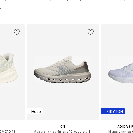
размери
Предлага се в много размери
Предлага се
ицата
Добави в кошницата
Добави 
Ново
КУПОН
ON
ADIDAS 
VOMERO 18'
Маратонки за бягане 'Cloudvista 3'
Маратонки за б