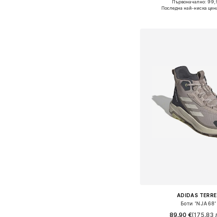
Първоначално: 99,
Предлага се в много 
Последна най-ниска цен
Добави в кошн
ADIDAS TERRE
Боти 'NJA68'
89,90 €
(175,83 л