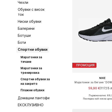
Чехли
Обувки с висок
ток
Ниски обувки
Балерини
Ботуши
Боти
Спортни обувки
Маратонки за
тичане
ПРОМОЦИЯ
Маратонки за
тренировка
NIKE
Спортни обувки за
Маратонки за бягане 'DOW
на закрито
59,90 €
(117,15 л
Плажни обувки
Първоначално: 69,
Предлага се в много 
Домашни пантофи
Последна най-ниска цена
Добави в кошн
ЕКСКЛУЗИВНО