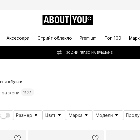
ABOUT
YOU
Аксесоари
Стрийт облекло
Premium
Топ 100
Марк
30 ДНИ ПРАВО НА ВРЪЩАНЕ
тни обувки
за жени
1107
Размер
Цвят
Марка
Модели
Проду