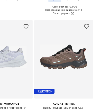
+
1
Първоначално: 79,90 €
 в много размери
Предлага се в много размери
Последна най-ниска цена:
58,41 €
в кошницата
Добави в кошницата
КУПОН
PERFORMANCE
ADIDAS TERREX
ягане 'Runfalcon 5'
Ниски обувки 'Skychaser AX5'