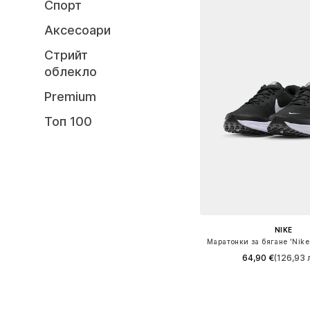
Спорт
Аксесоари
Стрийт
облекло
Premium
Топ 100
NIKE
Маратонки за бягане 'Nike 
64,90 €
(126,93 л
+
2
Предлага се в много 
Добави в кошн