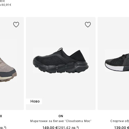
90 €
Предлага се в много размери
Предлага се
размери
а:
80,91 €
Добави в кошницата
Добави 
ицата
Ново
X
ON
Маратонки за бягане 'Cloudsoma Moc'
Спортни об
в.³)
149,00 €
(291,42 лв.³)
139,00 