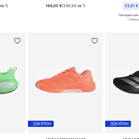
лв.³)
169,00 €
(330,54 лв.³)
53,91 €
Последна най-
размери
Предлага се в много размери
Предлага се
ицата
Добави в кошницата
Добави 
КУПОН
КУПОН