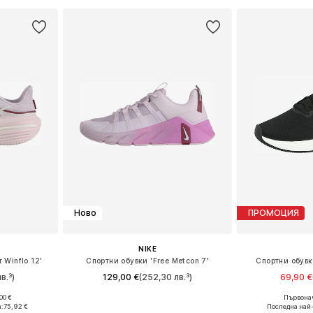
Ново
ПРОМОЦИЯ
NIKE
 Winflo 12'
Спортни обувки 'Free Metcon 7'
Спортни обувки
в.³)
129,00 €
(252,30 лв.³)
69,90 €
+
1
00 €
Първонач
размери
Предлага се в много размери
Предлага се
:
75,92 €
Последна най-