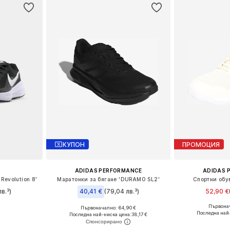
КУПОН
ПРОМОЦИЯ
ADIDAS PERFORMANCE
ADIDAS 
Revolution 8'
Маратонки за бягане 'DURAMO SL2'
Спортни обу
в.³)
40,41 €
(79,04 лв.³)
52,90 €
Първонач
+
4
Първоначално: 64,90 €
размери
Предлага се
Предлага се в много размери
Последна най
Последна най-ниска цена:
38,17 €
ицата
Добави 
Добави в кошницата