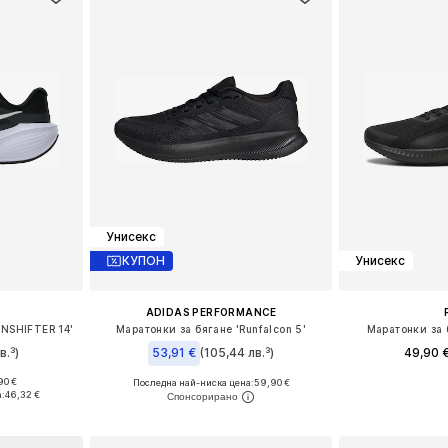
Унисекс
КУПОН
Унисекс
ADIDAS PERFORMANCE
NSHIFTER 14'
Маратонки за бягане 'Runfalcon 5'
Маратонки за б
в.³)
53,91 €
(105,44 лв.³)
49,90 
90 €
Последна най-ниска цена:
+
1
59,90 €
размери
Предлага се
Предлага се в много размери
:
46,32 €
ицата
Добави 
Добави в кошницата