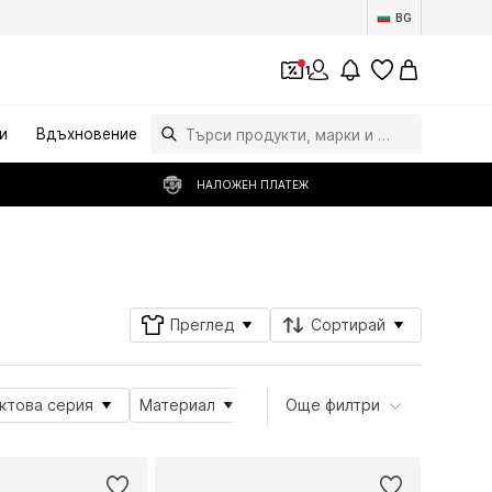
BG
1
и
Вдъхновение
НАЛОЖЕН ПЛАТЕЖ
Последвай
Преглед
Сортирай
ктова серия
Материал
Форма на обувката
Още филтри
Вид 