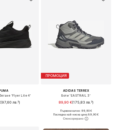
ПРОМОЦИЯ
PUMA
ADIDAS TERREX
ягане 'Flyer Lite 4'
Боти 'EASTRAIL 3'
€
(97,60 лв.³)
89,90 €
(175,83 лв.³)
+
1
Първоначално: 99,90 €
 в много размери
Предлага се в много размери
Последна най-ниска цена:
89,90 €
в кошницата
Добави в кошницата