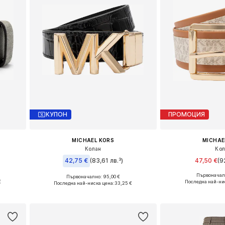
КУПОН
ПРОМОЦИЯ
MICHAEL KORS
MICHAE
Колан
Ко
42,75 €
(83,61 лв.³)
47,50 €
(9
Първоначалн
Първоначално: 95,00 €
5
Налични ра
Налични размери: 65, 75, 85
€
Последна най-ни
Последна най-ниска цена:
33,25 €
а
Добави в 
Добави в кошницата