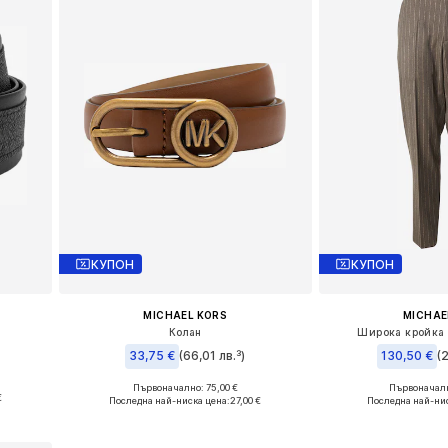
КУПОН
КУПОН
MICHAEL KORS
MICHAE
Колан
Широка кройка 
33,75 €
(66,01 лв.³)
130,50 €
(
Първоначално: 75,00 €
Първоначалн
Налични размери: 65
Налични размери: 46,
€
Последна най-ниска цена:
27,00 €
Последна най-нис
а
Добави в кошницата
Добави в 