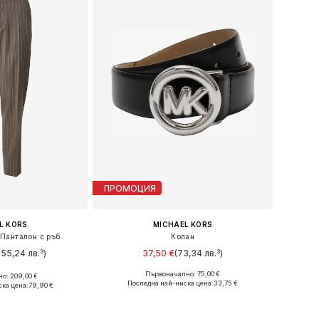
ПРОМОЦИЯ
L KORS
MICHAEL KORS
Панталон с ръб
Колан
255,24 лв.³)
37,50 €
(73,34 лв.³)
Първоначално: 75,00 €
о: 209,00 €
Налични размери: 75
 48, 50, 52, 54, 56
Последна най-ниска цена:
33,75 €
ка цена:
79,90 €
Добави в кошницата
кошницата