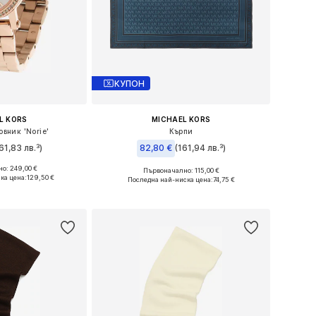
КУПОН
L KORS
MICHAEL KORS
вник 'Norie'
Кърпи
61,83 лв.³)
82,80 €
(161,94 лв.³)
о: 249,00 €
Първоначално: 115,00 €
ри: One Size
Налични размери: One Size
ка цена:
129,50 €
Последна най-ниска цена:
74,75 €
кошницата
Добави в кошницата