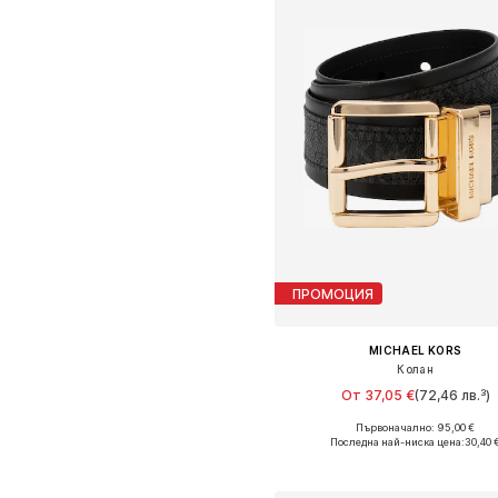
ПРОМОЦИЯ
MICHAEL KORS
Колан
От 37,05 €
(72,46 лв.³)
Първоначално: 95,00 €
Налични размери: 65, 75
Последна най-ниска цена:
30,40 
Добави в кошницат