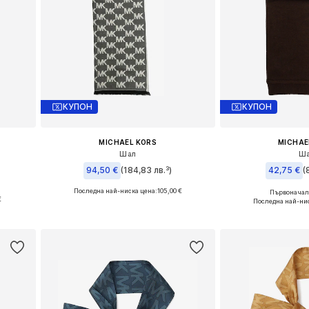
КУПОН
КУПОН
MICHAEL KORS
MICHAE
Шал
Ш
94,50 €
(184,83 лв.³)
42,75 €
(
Последна най-ниска цена:
105,00 €
Първоначалн
Налични размери: One Size
Налични разме
€
Последна най-нис
а
Добави в кошницата
Добави в 