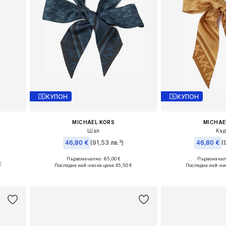
КУПОН
КУПОН
MICHAEL KORS
MICHAE
Шал
Къ
46,80 €
(91,53 лв.³)
46,80 €
(
Първоначално: 65,00 €
Първоначалн
Налични размери: One Size
Налични разме
€
Последна най-ниска цена:
45,50 €
Последна най-ни
а
Добави в кошницата
Добави в 