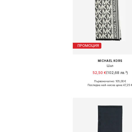
ПРОМОЦИЯ
MICHAEL KORS
Шал
52,50 €
(102,68 лв.³)
Първоначално: 105,00 €
Налични размери: One Size
Последна най-ниска цена:
47,25 
Добави в кошницат