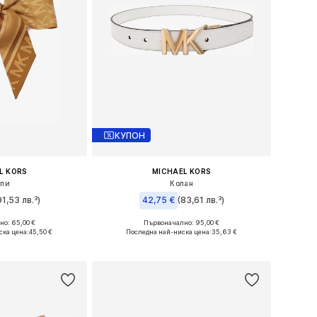
КУПОН
L KORS
MICHAEL KORS
рпи
Колан
91,53 лв.³)
42,75 €
(83,61 лв.³)
о: 65,00 €
Първоначално: 95,00 €
ри: One Size
Налични размери: 75, 85, 95, 105
ска цена:
45,50 €
Последна най-ниска цена:
35,63 €
кошницата
Добави в кошницата