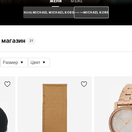
ЖЕНИ
МЪЖЕ
MICHAEL MICHAEL KORS
MICHAEL KORS
н магазин
21
Размер
Цвят