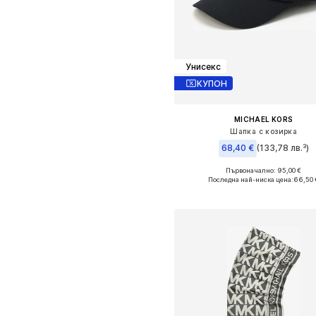
Унисекс
КУПОН
MICHAEL KORS
Шапка с козирка
68,40 €
(133,78 лв.³)
Първоначално: 95,00 €
Налични размери: One Size
Последна най-ниска цена:
66,50 
Добави в кошницат