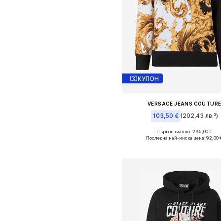
КУПОН
VERSACE JEANS COUTUR
103,50 €
(202,43 лв.³)
Първоначално: 295,00 €
Налични размери: XS, S, M
Последна най-ниска цена:
92,00 
Добави в кошницат