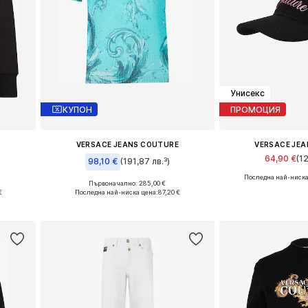
Унисекс
КУПОН
ПРОМОЦИЯ
E
VERSACE JEANS COUTURE
VERSACE JE
64,90 €
(1
98,10 €
(191,87 лв.³)
Последна най-ниска
Налични раз
Първоначално: 285,00 €
Налични размери: XS, S, M
€
Последна най-ниска цена:
87,20 €
Добави в 
а
Добави в кошницата