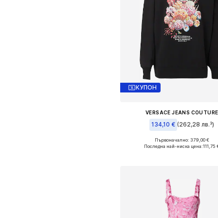
КУПОН
VERSACE JEANS COUTUR
134,10 €
(262,28 лв.³)
Първоначално: 379,00 €
Налични размери: XS, S, M
Последна най-ниска цена:
111,75 
Добави в кошницат