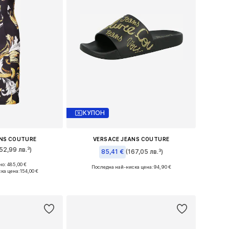
КУПОН
ANS COUTURE
VERSACE JEANS COUTURE
52,99 лв.³)
85,41 €
(167,05 лв.³)
о: 485,00 €
Последна най-ниска цена:
94,90 €
змери: 34
ка цена:
154,00 €
Налични размери: 38
кошницата
Добави в кошницата