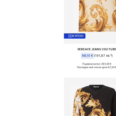
КУПОН
VERSACE JEANS COUTUR
98,10 €
(191,87 лв.³)
Първоначално: 285,00 €
Налични размери: S, M, L, X
Последна най-ниска цена:
87,20 
Добави в кошницат