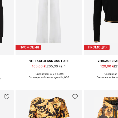
ПРОМОЦИЯ
ПРОМОЦИЯ
E
VERSACE JEANS COUTURE
VERSACE JE
105,00 €
(205,36 лв.³)
129,00 €
(2
Първоначално: 269,00 €
Първоначалн
Налични размери: 27, 29, 30, 31
Налични раз
Последна най-ниска цена:
84,00 €
Последна най-нис
€
Добави в кошницата
Добави в 
а