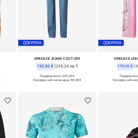
КУПОН
КУПОН
E
VERSACE JEANS COUTURE
VERSACE JE
130,50 €
(255,24 лв.³)
170,10 €
(3
Първоначално: 295,00 €
Първоначалн
L
Налични размери: 27, 28, 29, 30, 31
Налични размери:
€
Последна най-ниска цена:
105,00 €
Последна най-нис
а
Добави в кошницата
Добави в 