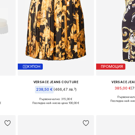
КУПОН
ПРОМОЦИЯ
E
VERSACE JEANS COUTURE
VERSACE JE
385,00 €
(7
238,50 €
(466,47 лв.³)
Първоначалн
Налични ра
Първоначално: 315,00 €
Налични размери: 34
Последна най-нис
€
Последна най-ниска цена:
100,00 €
Добави в 
а
Добави в кошницата