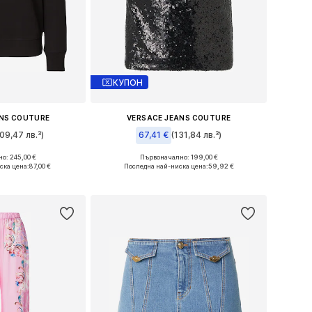
КУПОН
ANS COUTURE
VERSACE JEANS COUTURE
09,47 лв.³)
67,41 €
(131,84 лв.³)
о: 245,00 €
Първоначално: 199,00 €
и: XS, S, M, L
Налични размери: XS, S, M, L
ска цена:
87,00 €
Последна най-ниска цена:
59,92 €
кошницата
Добави в кошницата