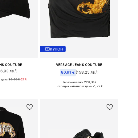
КУПОН
ANS COUTURE
VERSACE JEANS COUTURE
26,93 лв.³)
80,91 €
(158,25 лв.³)
 цена:
89,90 €
-27%
мери: 55-60
Първоначално: 229,00 €
Налични размери: S, M
Последна най-ниска цена:
71,92 €
кошницата
Добави в кошницата