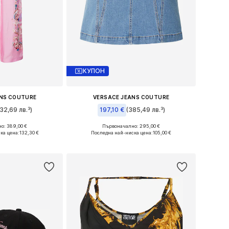
КУПОН
ANS COUTURE
VERSACE JEANS COUTURE
32,69 лв.³)
197,10 €
(385,49 лв.³)
о: 389,00 €
Първоначално: 295,00 €
 32, 36, 38, 40
Налични размери: 36, 38, 42
ка цена:
132,30 €
Последна най-ниска цена:
105,00 €
кошницата
Добави в кошницата