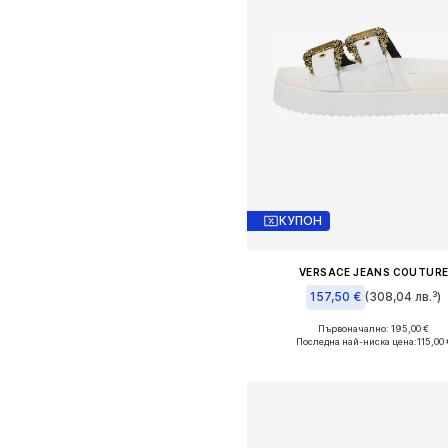
КУПОН
VERSACE JEANS COUTUR
157,50 €
(308,04 лв.³)
Първоначално: 195,00 €
Налични размери: 39
Последна най-ниска цена:
115,00 
Добави в кошницат