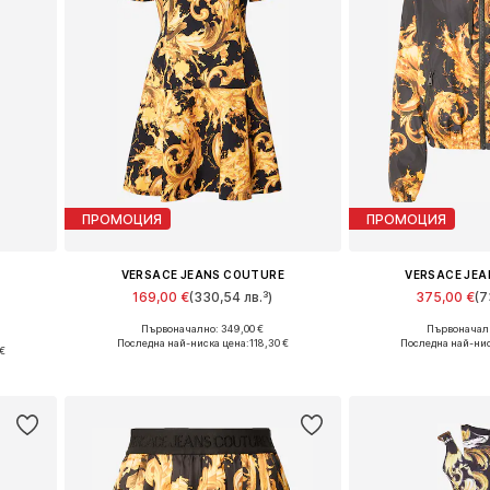
ПРОМОЦИЯ
ПРОМОЦИЯ
E
VERSACE JEANS COUTURE
VERSACE JE
169,00 €
(330,54 лв.³)
375,00 €
(7
Първоначално: 349,00 €
Първоначалн
Налични размери: 36, 38
Налични р
Последна най-ниска цена:
118,30 €
Последна най-нис
 €
Добави в кошницата
Добави в 
а