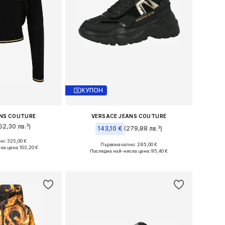
КУПОН
ANS COUTURE
VERSACE JEANS COUTURE
52,30 лв.³)
143,10 €
(279,88 лв.³)
о: 325,00 €
мери: M, L
Първоначално: 265,00 €
ка цена:
103,20 €
Налични размери: 36, 38, 39, 40, 41
Последна най-ниска цена:
95,40 €
кошницата
Добави в кошницата