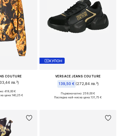
КУПОН
ANS COUTURE
VERSACE JEANS COUTURE
33,44 лв.³)
139,50 €
(272,84 лв.³)
о: 419,00 €
азмери: S
Първоначално: 259,00 €
ка цена:
140,25 €
Налични размери: 37, 41
Последна най-ниска цена:
131,75 €
кошницата
Добави в кошницата