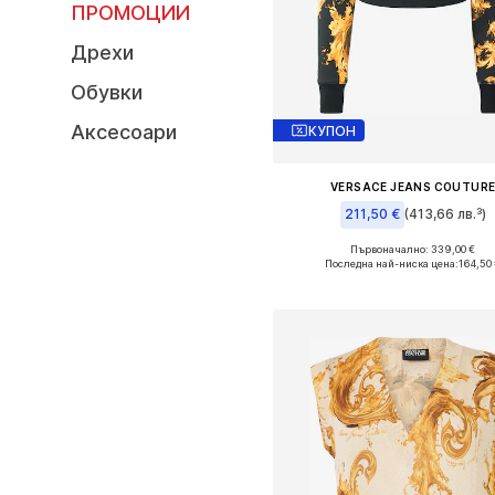
ПРОМОЦИИ
Дрехи
Обувки
Аксесоари
КУПОН
VERSACE JEANS COUTUR
211,50 €
(413,66 лв.³)
Първоначално: 339,00 €
Налични размери: S, M, L
Последна най-ниска цена:
164,50
Добави в кошницат