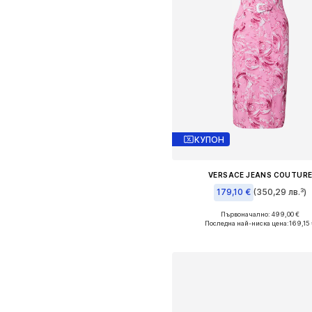
КУПОН
VERSACE JEANS COUTUR
179,10 €
(350,29 лв.³)
Първоначално: 499,00 €
Налични размери: 38, 42
Последна най-ниска цена:
169,15
Добави в кошницат