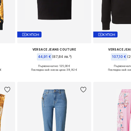
КУПОН
КУПОН
E
VERSACE JEANS COUTURE
VERSACE JE
44,91 €
(87,84 лв.³)
107,10 €
(2
Първоначално: 125,00 €
Първоначалн
Налични размери: XS, S, M, XL
Налични размер
 €
Последна най-ниска цена:
39,92 €
Последна най-ни
а
Добави в кошницата
Добави в 