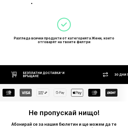
Разгледа всички продукти от категорията Жени, които
отговарят на твоите филтри
БЕЗПЛАТНИ ДОСТАВКА* И
30 ДНИ
ВРЪЩАНЕ
Не пропускай нищо!
Абонирай се за нашия бюлетин и ще можем да те