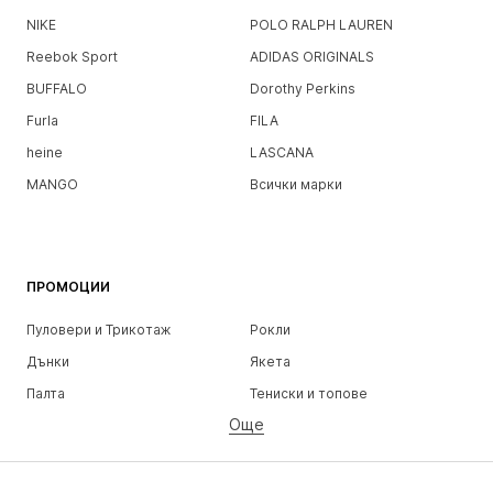
NIKE
POLO RALPH LAUREN
Reebok Sport
ADIDAS ORIGINALS
BUFFALO
Dorothy Perkins
Furla
FILA
heine
LASCANA
MANGO
Всички марки
ПРОМОЦИИ
Пуловери и Трикотаж
Рокли
Дънки
Якета
Палта
Тениски и топове
Още
Панталони
Бельо
Поли
Блузи и туники
Суичъри
Блейзери