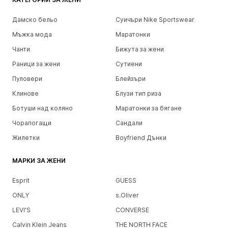
Дамско бельо
Суичъри Nike Sportswear
Мъжка мода
Маратонки
Чанти
Бижута за жени
Раници за жени
Сутиени
Пуловери
Блейзъри
Клинове
Блузи тип риза
Ботуши над коляно
Маратонки за бягане
Чорапогащи
Сандали
Жилетки
Boyfriend Дънки
МАРКИ ЗА ЖЕНИ
Esprit
GUESS
ONLY
s.Oliver
LEVI'S
CONVERSE
Calvin Klein Jeans
THE NORTH FACE