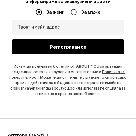
информираме за ексклузивни оферти
За жени
За мъже
Твоят имейл адрес
Регистрирай се
Искам да получавам бюлетин от ABOUT YOU за актуални
тенденции, оферти и ваучери в съответствие с
Политика за
поверителност
. Можете да оттеглите съгласието си по всяко
време с действие за в бъдеще, като изпратите имейл на
obsluzhvanenaklienti@aboutyou.bg
или използвате опцията за
отписване в края на всеки бюлетин.
КАТЕГОРИИ ЗА ЖЕНИ