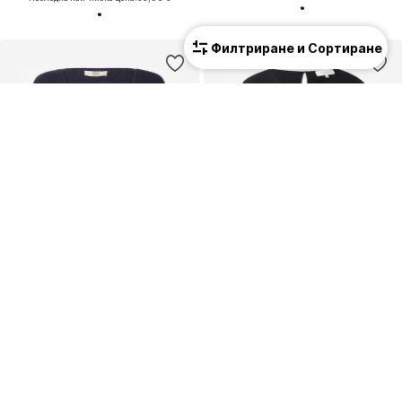
Филтриране и Сортиране
КУПОН
КУПОН
ROSEMUNDE
ROSEMUNDE
89,91 €
(175,85 лв.³)
40,41 €
(79,04 лв.³)
Първоначално: 129,00 €
Последна най-ниска цена:
44,90 €
Последна най-ниска цена:
34,11 €