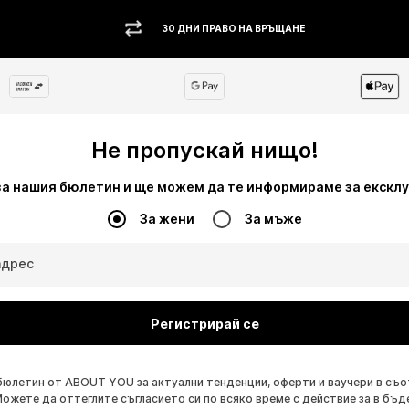
30 ДНИ ПРАВО НА ВРЪЩАНЕ
Не пропускай нищо!
за нашия бюлетин и ще можем да те информираме за екскл
За жени
За мъже
адрес
Регистрирай се
бюлетин от ABOUT YOU за актуални тенденции, оферти и ваучери в съ
Можете да оттеглите съгласието си по всяко време с действие за в бъд