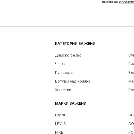
имейл на
obsluzh
КАТЕГОРИИ ЗА ЖЕНИ
Дамско бельо
Су
Чанти
Би
Пуловери
Бл
Ботуши над коляно
Ма
Жилетки
Bo
МАРКИ ЗА ЖЕНИ
Esprit
GU
LEVI'S
CO
NIKE
PO