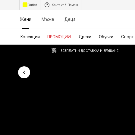
Outlet
Контакт & Помощ
Жени
Мъже
Деца
Колекции
ПРОМОЦИИ
Дрехи
Обувки
Спорт
БЕЗПЛАТНИ ДОСТАВКА* И ВРЪЩАНЕ