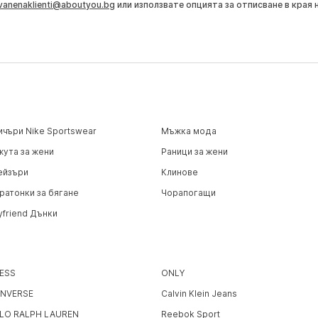
vanenaklienti@aboutyou.bg
или използвате опцията за отписване в края 
ичъри Nike Sportswear
Мъжка мода
жута за жени
Раници за жени
ейзъри
Клинове
ратонки за бягане
Чорапогащи
yfriend Дънки
ESS
ONLY
NVERSE
Calvin Klein Jeans
LO RALPH LAUREN
Reebok Sport