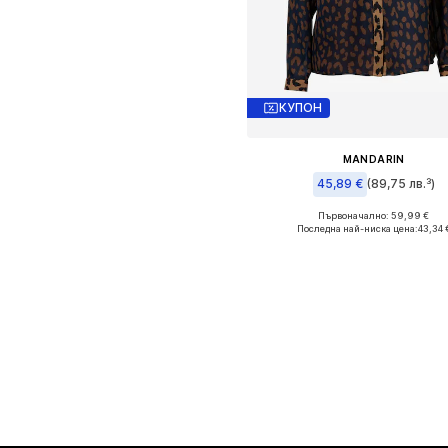
КУПОН
MANDARIN
45,89 €
(89,75 лв.³)
Първоначално: 59,99 €
Предлага се в много размер
Последна най-ниска цена:
43,34 
Добави в кошницат