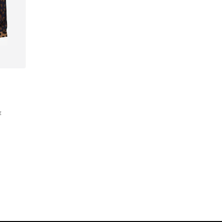
и
€
а