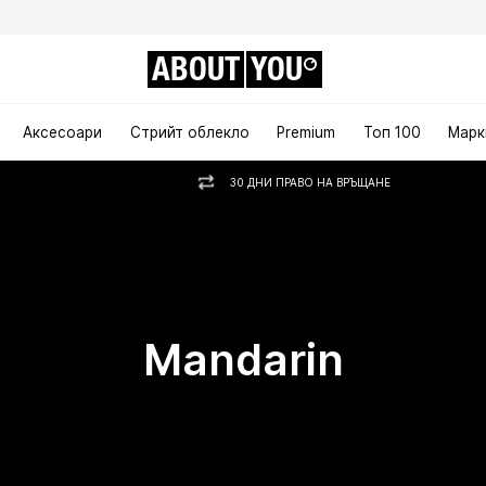
ABOUT
YOU
Аксесоари
Стрийт облекло
Premium
Топ 100
Марк
30 ДНИ ПРАВО НА ВРЪЩАНЕ
Mandarin