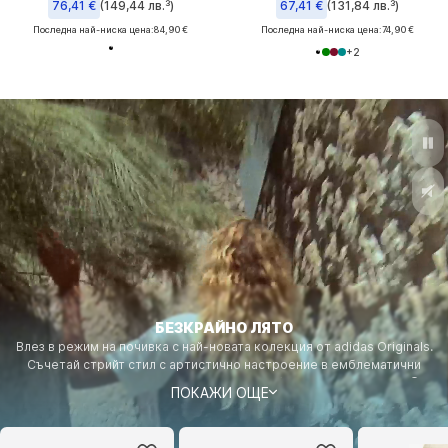
76,41 €
(149,44 лв.³)
67,41 €
(131,84 лв.³)
Последна най-ниска цена:
84,90 €
Последна най-ниска цена:
74,90 €
+
2
БЕЗКРАЙНО ЛЯТО
Влез в режим на почивка с най-новата колекция от adidas Originals.
Съчетай стрийт стил с артистично настроение в емблематични
елементи, създадени да се движат с теб. Пазарувай визията! ©
ПОКАЖИ ОЩЕ
Successió Miró / VG Bild-Kunst, Bonn 2026