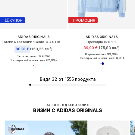
КУПОН
ПРОМОЦИЯ
ADIDAS ORIGINALS
ADIDAS ORIGINALS
Ниски маратонки 'Samba OG X Liberty London'
Преходно яке 'FB'
89,90 €
(175,83 лв.³)
80,91 €
(158,25 лв.³)
Първоначално: 99,90 €
Първоначално: 129,00 €
Последна най-ниска цена:
74,90 €
Последна най-ниска цена:
62,93 €
Видя 32 от 1555 продукта
АУТФИТ ВДЪХНОВЕНИЕ
ВИЗИИ С ADIDAS ORIGINALS
Clara