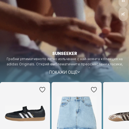
SUNSEEKER
Грабни ултимативното лятно излъчване с най-новата колекция на
adidas Originals. Открий емблематичните преосмислени класики,
свежи принтове и небрежен стрийт стайл сега! © Successió Miró / VG
ПОКАЖИ ОЩЕ
Bild-Kunst, Bonn 2026