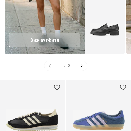
Виж аутфита
1
/
3