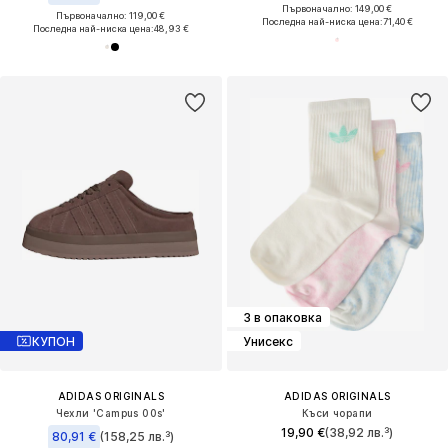
Първоначално: 149,00 €
Първоначално: 119,00 €
Последна най-ниска цена:
71,40 €
Последна най-ниска цена:
48,93 €
3 в опаковка
КУПОН
Унисекс
ADIDAS ORIGINALS
ADIDAS ORIGINALS
Чехли 'Campus 00s'
Къси чорапи
19,90 €
(38,92 лв.³)
80,91 €
(158,25 лв.³)