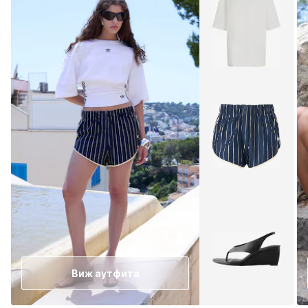
Виж аутфита