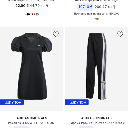
Къси чорапи 'Trefoil Cushion'
Ниски маратонки 'Ozweego'
22,90 €
(44,79 лв.³)
107,10 €
(209,47 лв.³)
Последна най-ниска цена:
119,00 €
+
10
КУПОН
КУПОН
ADIDAS ORIGINALS
ADIDAS ORIGINALS
Рокля 'DRESS WITH BALLOON'
Широка кройка Панталон 'Adibreak'