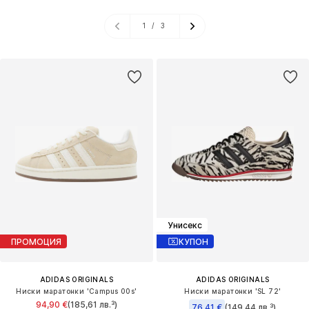
1
/
3
Унисекс
ПРОМОЦИЯ
КУПОН
ADIDAS ORIGINALS
ADIDAS ORIGINALS
Ниски маратонки 'Campus 00s'
Ниски маратонки 'SL 72'
94,90 €
(185,61 лв.³)
76,41 €
(149,44 лв.³)