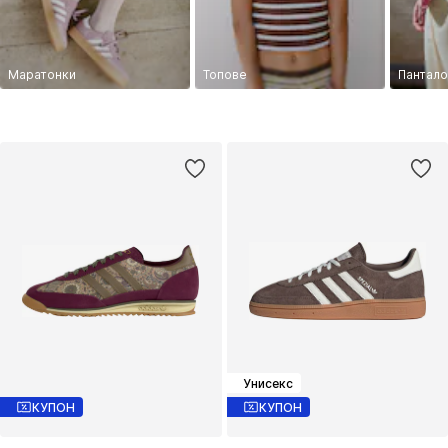
Маратонки
Топове
Пантало
Унисекс
КУПОН
КУПОН