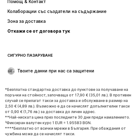
Помощ & Контакт
Тениски и топове
Панталони
Колаборации със създатели на съдържание
Якета
Пуловери и Трикотаж
Зона за доставка
Бельо
Блузи и туники
Откажи се от договора тук
Палта
Поли
Бански и плажна мода
Суичъри
Блейзери
Гащеризони и комбинезони
СИГУРНО ПАЗАРУВАНЕ
Големи размери
Мода за бременни
Специални Поводи
ЕКСКЛУЗИВНО
Твоите данни при нас са защитени
Рециклиране
*Безплатна стандартна доставка до пунктове за получаване на
ОБУВКИ
поръчки на стойност, започваща от 17,90 € (35,01 лв.). В противен
случай се прилагат такси за доставка и обслужване в размер на
НОВО
Популярно
2,50 € (4,89 лв.). Възможно е да се начислят допълнителни такси
от 0,90 € (1,76 лв.) за доставка до личен адрес.
Маратонки
Боти
**Най-ниската цена през последните 30 дни преди намалението.
Обувки с висок ток
Ботуши
³Фиксиран валутен курс 1 EUR = 1.95583 BGN.
****Безплатно от всички мрежи в България. При обаждания от
Сандали
Ниски обувки
чужбина може да се начислят такси.