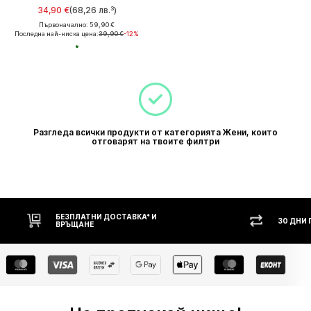
34,90 €
(68,26 лв.³)
Първоначално: 59,90 €
Последна най-ниска цена:
39,90 €
-12%
Разгледа всички продукти от категорията Жени, които
отговарят на твоите филтри
БЕЗПЛАТНИ ДОСТАВКА* И
30 ДНИ П
ВРЪЩАНЕ