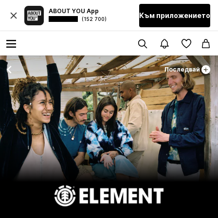
ABOUT YOU App
Към приложението
(152 700)
Последвай