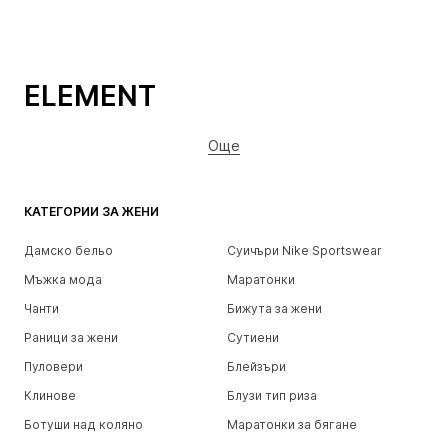
ELEMENT
Още
КАТЕГОРИИ ЗА ЖЕНИ
Дамско бельо
Суичъри Nike Sportswear
Мъжка мода
Маратонки
Чанти
Бижута за жени
Раници за жени
Сутиени
Пуловери
Блейзъри
Клинове
Блузи тип риза
Ботуши над коляно
Маратонки за бягане