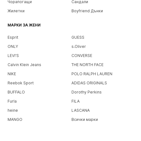
Чорапогащи
Сандали
Жилетки
Boyfriend Дънки
МАРКИ ЗА ЖЕНИ
Esprit
GUESS
ONLY
s.Oliver
LEVI'S
CONVERSE
Calvin Klein Jeans
THE NORTH FACE
NIKE
POLO RALPH LAUREN
Reebok Sport
ADIDAS ORIGINALS
BUFFALO
Dorothy Perkins
Furla
FILA
heine
LASCANA
MANGO
Всички марки