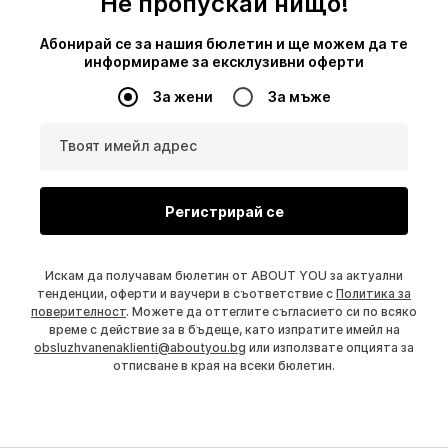
Не пропускай нищо!
Абонирай се за нашия бюлетин и ще можем да те
информираме за ексклузивни оферти
За жени
За мъже
Твоят имейл адрес
Регистрирай се
Искам да получавам бюлетин от ABOUT YOU за актуални
тенденции, оферти и ваучери в съответствие с
Политика за
поверителност
. Можете да оттеглите съгласието си по всяко
време с действие за в бъдеще, като изпратите имейл на
obsluzhvanenaklienti@aboutyou.bg
или използвате опцията за
отписване в края на всеки бюлетин.