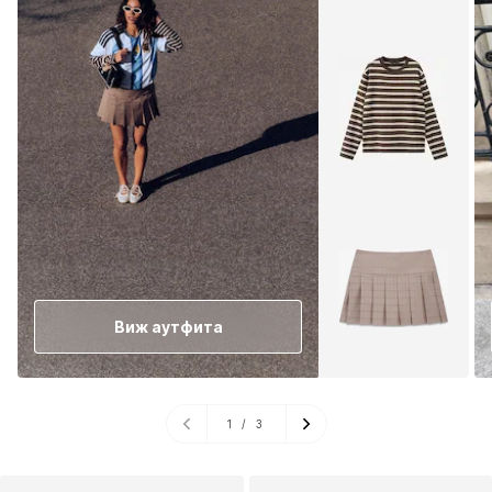
Виж аутфита
1
/
3