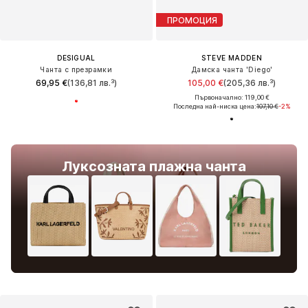
ПРОМОЦИЯ
DESIGUAL
STEVE MADDEN
Чанта с презрамки
Дамска чанта 'Diego'
69,95 €
(136,81 лв.³)
105,00 €
(205,36 лв.³)
Първоначално: 119,00 €
Последна най-ниска цена:
107,10 €
-2%
Луксозната плажна чанта