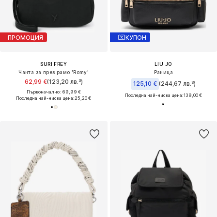
ПРОМОЦИЯ
КУПОН
SURI FREY
LIU JO
Чанта за през рамо 'Romy'
Раница
62,99 €
(123,20 лв.³)
125,10 €
(244,67 лв.³)
Първоначално: 69,99 €
Последна най-ниска цена:
139,00 €
Последна най-ниска цена:
25,20 €