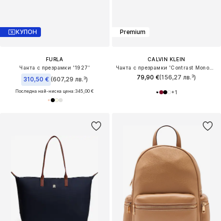
КУПОН
Premium
FURLA
CALVIN KLEIN
Чанта с презрамки '1927'
Чанта с презрамки 'Contrast Monogram Camera'
79,90 €
(156,27 лв.³)
310,50 €
(607,29 лв.³)
Последна най-ниска цена:
345,00 €
+
1