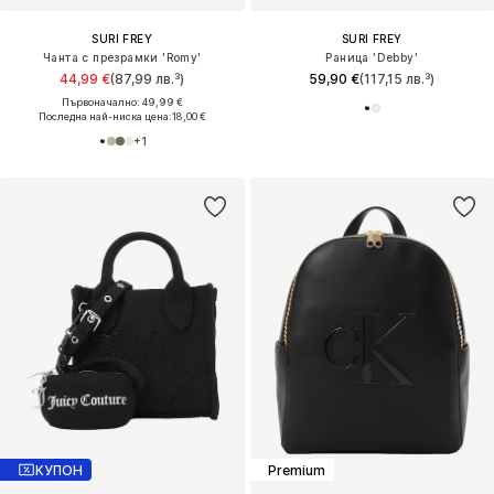
SURI FREY
SURI FREY
Чанта с презрамки 'Romy'
Раница 'Debby'
44,99 €
(87,99 лв.³)
59,90 €
(117,15 лв.³)
Първоначално: 49,99 €
Последна най-ниска цена:
18,00 €
+
1
КУПОН
Premium