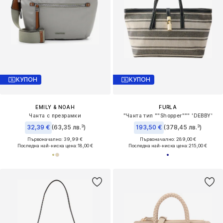
КУПОН
КУПОН
EMILY & NOAH
FURLA
Чанта с презрамки
"Чанта тип ""Shopper""" 'DEBBY'
32,39 €
(63,35 лв.³)
193,50 €
(378,45 лв.³)
Първоначално: 39,99 €
Първоначално: 289,00 €
Последна най-ниска цена:
18,00 €
Последна най-ниска цена:
215,00 €