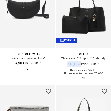
КУПОН
NIKE SPORTSWEAR
GUESS
Чанта с презрамки 'Aura'
"Чанта тип ""Shopper""" 'Melody'
34,90 €
(68,26 лв.³)
116,10 €
(227,07 лв.³)
Първоначално: 145,00 €
Последна най-ниска цена:
115,00 €