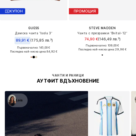
КУПОН
ПРОМОЦИЯ
GUESS
STEVE MADDEN
Дамска чанта 'Isola 3'
Чанта с презрамки 'Bvital-12'
74,90 €
(146,49 лв.³)
89,91 €
(175,85 лв.³)
Първоначално: 109,00 €
Първоначално: 145,00 €
Последна най-ниска цена:
29,96 €
Последна най-ниска цена:
84,92 €
ЧАНТИ И РАНИЦИ
АУТФИТ ВДЪХНОВЕНИЕ
Lois