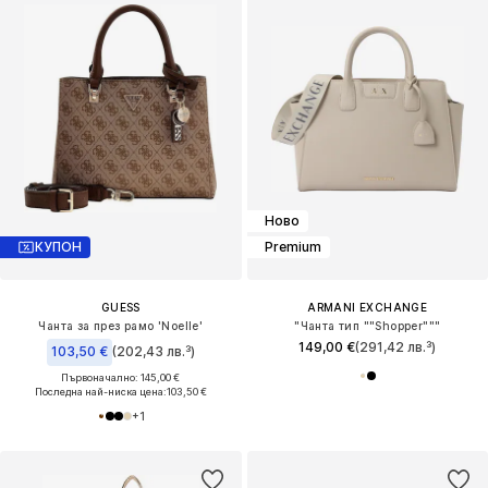
Ново
КУПОН
Premium
GUESS
ARMANI EXCHANGE
Чанта за през рамо 'Noelle'
"Чанта тип ""Shopper"""
149,00 €
(291,42 лв.³)
103,50 €
(202,43 лв.³)
Първоначално: 145,00 €
Последна най-ниска цена:
103,50 €
+
1