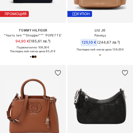
ПРОМОЦИЯ
КУПОН
TOMMY HILFIGER
LIU JO
"Чанта тип ""Shopper""" 'POPETTE'
Раница
94,90 €
(185,61 лв.³)
125,10 €
(244,67 лв.³)
Първоначално: 109,00 €
Последна най-ниска цена:
139,00 €
Последна най-ниска цена:
85,41 €