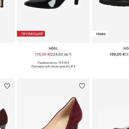
ПРОМОЦИЯ
Ново
HÖGL
HÖ
115,00 €
(224,92 лв.³)
169,00 €
(3
Първоначално: 139,00 €
и
Предлага се в много размери
Предлага се в 
Последна най-ниска цена:
85,41 €
а
Добави в кошницата
Добави в 