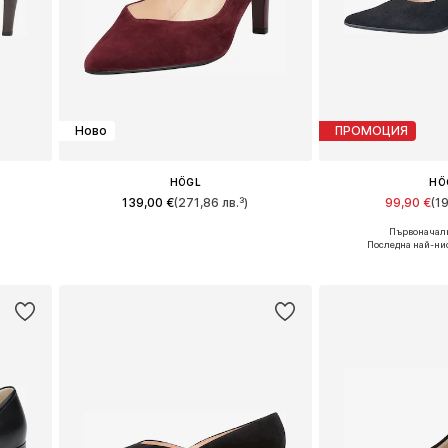
Ново
ПРОМОЦИЯ
HÖGL
HÖ
139,00 €
(271,86 лв.³)
99,90 €
(1
Първоначалн
и
Предлага се в много размери
Налични размери: 36,
Последна най-нис
а
Добави в кошницата
Добави в 