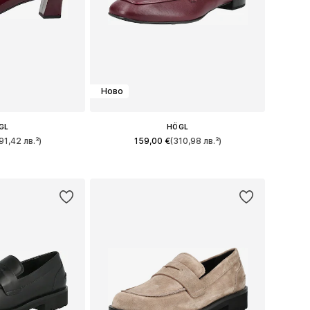
Ново
GL
HÖGL
91,42 лв.³)
159,00 €
(310,98 лв.³)
много размери
Предлага се в много размери
кошницата
Добави в кошницата