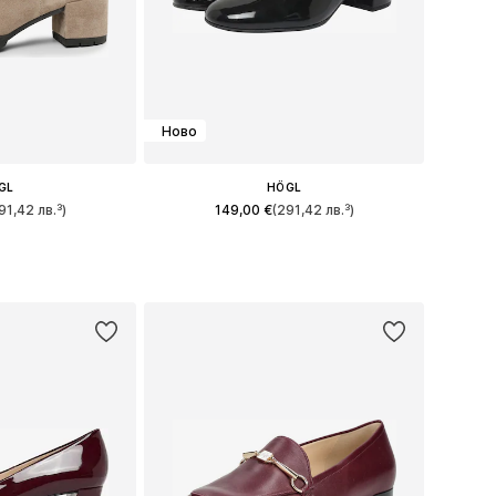
Ново
GL
HÖGL
91,42 лв.³)
149,00 €
(291,42 лв.³)
много размери
Налични размери: 36, 37, 38, 39, 40, 42
кошницата
Добави в кошницата