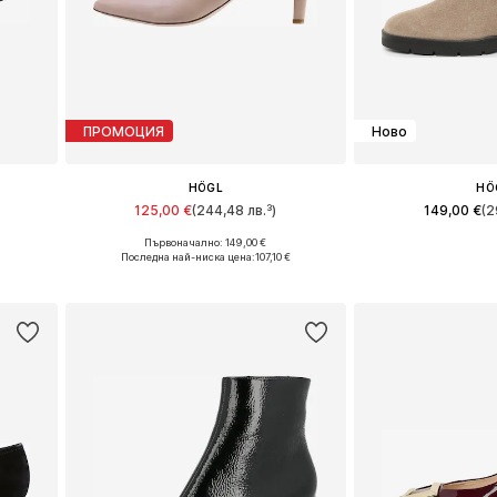
ПРОМОЦИЯ
Ново
HÖGL
HÖ
125,00 €
(244,48 лв.³)
149,00 €
(2
Първоначално: 149,00 €
и
Предлага се в много размери
Предлага се в 
Последна най-ниска цена:
107,10 €
а
Добави в кошницата
Добави в 