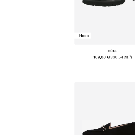
Ново
HÖGL
169,00 €
(330,54 лв.³)
Предлага се в много размер
Добави в кошницат