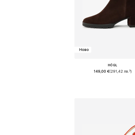
Ново
HÖGL
149,00 €
(291,42 лв.³)
Предлага се в много размер
Добави в кошницат