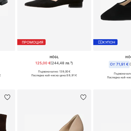
ПРОМОЦИЯ
КУПОН
HÖGL
HÖ
125,00 €
(244,48 лв.³)
От 71,91 €
Първоначално: 139,00 €
, 41
Налични размери: 36, 37, 38, 39, 41
Първоначалн
€
Последна най-ниска цена:
89,91 €
Налични размери:
Последна най-нис
а
Добави в кошницата
Добави в 