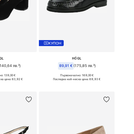
КУПОН
GL
HÖGL
(140,64 лв.³)
89,91 €
(175,85 лв.³)
о: 139,00 €
Първоначално: 169,00 €
 36, 38, 39, 42
Налични размери: 36, 37, 38
ка цена:
63,92 €
Последна най-ниска цена:
69,93 €
кошницата
Добави в кошницата