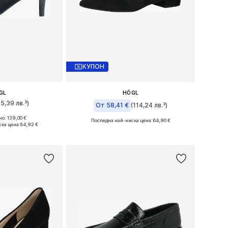
КУПОН
GL
HÖGL
95,39 лв.³)
От 58,41 €
(114,24 лв.³)
о: 139,00 €
Последна най-ниска цена:
64,90 €
 37, 38, 39, 40, 42
ка цена:
84,92 €
Налични размери: 36, 37, 38, 39
кошницата
Добави в кошницата