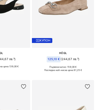
КУПОН
GL
HÖGL
44,67 лв.³)
125,10 €
(244,67 лв.³)
ка цена:
139,00 €
Първоначално: 159,00 €
и: 36, 38, 41
Налични размери: 36
Последна най-ниска цена:
81,25 €
кошницата
Добави в кошницата