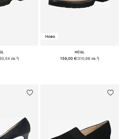
Ново
GL
HÖGL
30,54 лв.³)
159,00 €
(310,98 лв.³)
много размери
Предлага се в много размери
кошницата
Добави в кошницата