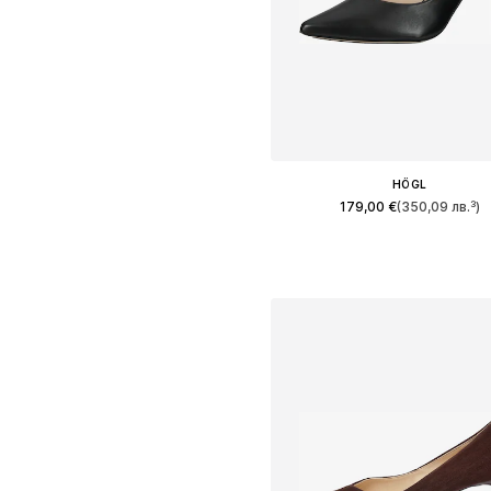
HÖGL
179,00 €
(350,09 лв.³)
Предлага се в много размер
Добави в кошницат