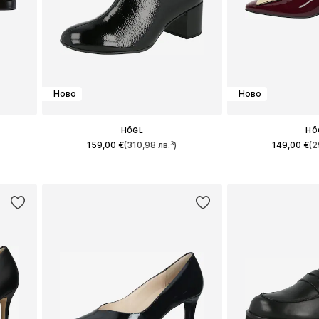
Ново
Ново
HÖGL
HÖ
159,00 €
(310,98 лв.³)
149,00 €
(2
и
Предлага се в много размери
Предлага се в 
а
Добави в кошницата
Добави в 