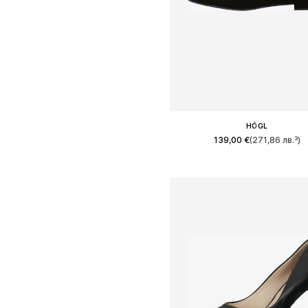
HÖGL
139,00 €
(271,86 лв.³)
Предлага се в много размер
Добави в кошницат