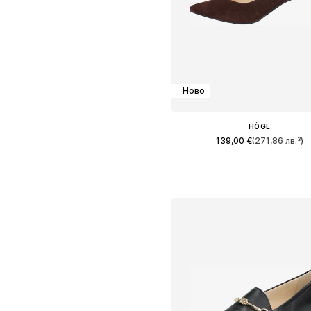
Ново
HÖGL
139,00 €
(271,86 лв.³)
Предлага се в много размер
Добави в кошницат