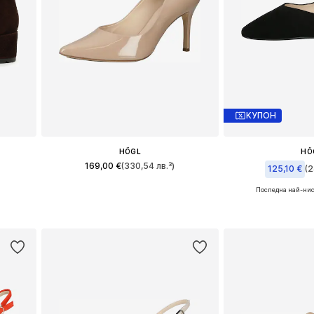
КУПОН
HÖGL
HÖ
169,00 €
(330,54 лв.³)
125,10 €
(2
Последна най-нис
и
Налични размери: 41, 42
Налични размер
а
Добави в кошницата
Добави в 