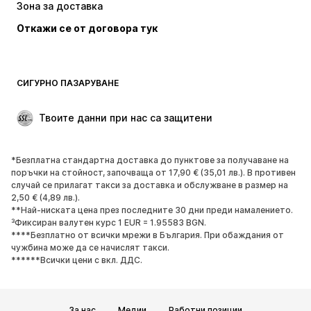
Зона за доставка
Бельо
Блузи и туники
Откажи се от договора тук
Палта
Поли
Бански и плажна мода
Суичъри
Блейзери
Гащеризони и комбинезони
СИГУРНО ПАЗАРУВАНЕ
Големи размери
Мода за бременни
Специални Поводи
ЕКСКЛУЗИВНО
Твоите данни при нас са защитени
Рециклиране
*Безплатна стандартна доставка до пунктове за получаване на
ОБУВКИ
поръчки на стойност, започваща от 17,90 € (35,01 лв.). В противен
случай се прилагат такси за доставка и обслужване в размер на
НОВО
Популярно
2,50 € (4,89 лв.).
**Най-ниската цена през последните 30 дни преди намалението.
Маратонки
Боти
³Фиксиран валутен курс 1 EUR = 1.95583 BGN.
Обувки с висок ток
Ботуши
****Безплатно от всички мрежи в България. При обаждания от
чужбина може да се начислят такси.
Сандали
Ниски обувки
******Всички цени с вкл. ДДС.
Спортни обувки
Балерини
Чехли
Домашни пантофи
За нас
Медии
Работни позиции