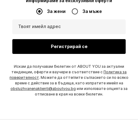
информираме за ексклузивни оферти
За жени
За мъже
Твоят имейл адрес
Регистрирай се
Искам да получавам бюлетин от ABOUT YOU за актуални
тенденции, оферти и ваучери в съответствие с
Политика за
поверителност
. Можете да оттеглите съгласието си по всяко
време с действие за в бъдеще, като изпратите имейл на
obsluzhvanenaklienti@aboutyou.bg
или използвате опцията за
отписване в края на всеки бюлетин.