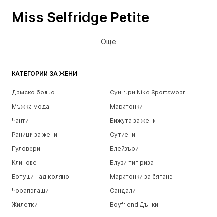
Miss Selfridge Petite
Още
КАТЕГОРИИ ЗА ЖЕНИ
Дамско бельо
Суичъри Nike Sportswear
Мъжка мода
Маратонки
Чанти
Бижута за жени
Раници за жени
Сутиени
Пуловери
Блейзъри
Клинове
Блузи тип риза
Ботуши над коляно
Маратонки за бягане
Чорапогащи
Сандали
Жилетки
Boyfriend Дънки