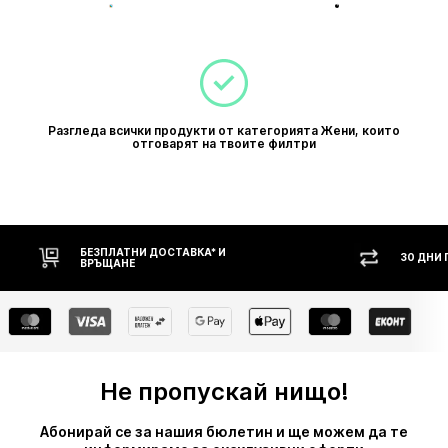
Разгледа всички продукти от категорията Жени, които
отговарят на твоите филтри
БЕЗПЛАТНИ ДОСТАВКА* И
30 ДНИ
ВРЪЩАНЕ
Не пропускай нищо!
Абонирай се за нашия бюлетин и ще можем да те