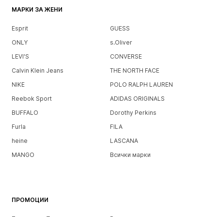
МАРКИ ЗА ЖЕНИ
Esprit
GUESS
ONLY
s.Oliver
LEVI'S
CONVERSE
Calvin Klein Jeans
THE NORTH FACE
NIKE
POLO RALPH LAUREN
Reebok Sport
ADIDAS ORIGINALS
BUFFALO
Dorothy Perkins
Furla
FILA
heine
LASCANA
MANGO
Всички марки
ПРОМОЦИИ