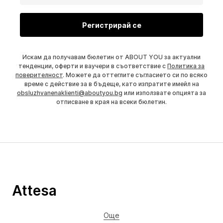
Регистрирай се
Искам да получавам бюлетин от ABOUT YOU за актуални
тенденции, оферти и ваучери в съответствие с
Политика за
поверителност
. Можете да оттеглите съгласието си по всяко
време с действие за в бъдеще, като изпратите имейл на
obsluzhvanenaklienti@aboutyou.bg
или използвате опцията за
отписване в края на всеки бюлетин.
Attesa
Още