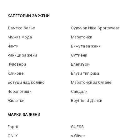
КАТЕГОРИИ ЗА ЖЕНИ
Дамско бельо
Суичъри Nike Sportswear
Мъжка мода
Маратонки
Чанти
Бижута за жени
Раници за жени
Сутиени
Пуловери
Блейзъри
Клинове
Блузи тип риза
Ботуши над коляно
Маратонки за бягане
Чорапогащи
Сандали
Жилетки
Boyfriend Дънки
МАРКИ ЗА ЖЕНИ
Esprit
GUESS
ONLY
s.Oliver