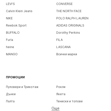
LEVI'S
CONVERSE
Calvin Klein Jeans
THE NORTH FACE
NIKE
POLO RALPH LAUREN
Reebok Sport
ADIDAS ORIGINALS
BUFFALO
Dorothy Perkins
Furla
FILA
heine
LASCANA
MANGO
Всички марки
ПРОМОЦИИ
Пуловери и Трикотаж
Рокли
Дънки
Якета
Палта
Тениски и топове
Още
Панталони
Бельо