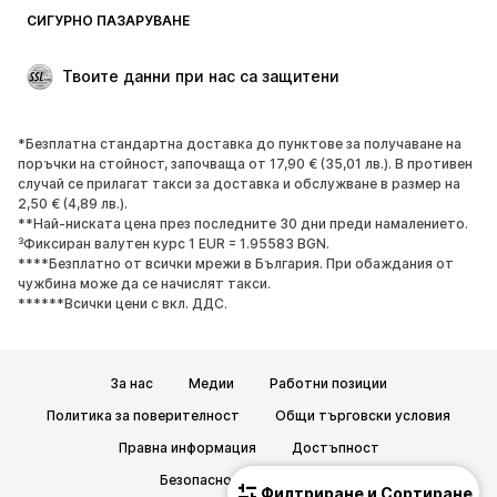
Блейзери
Гащеризони и комбинезони
СИГУРНО ПАЗАРУВАНЕ
Големи размери
Мода за бременни
Специални Поводи
ЕКСКЛУЗИВНО
Твоите данни при нас са защитени
Рециклиране
*Безплатна стандартна доставка до пунктове за получаване на
ОБУВКИ
поръчки на стойност, започваща от 17,90 € (35,01 лв.). В противен
случай се прилагат такси за доставка и обслужване в размер на
НОВО
Популярно
2,50 € (4,89 лв.).
**Най-ниската цена през последните 30 дни преди намалението.
Маратонки
Боти
³Фиксиран валутен курс 1 EUR = 1.95583 BGN.
Обувки с висок ток
Ботуши
****Безплатно от всички мрежи в България. При обаждания от
чужбина може да се начислят такси.
Сандали
Ниски обувки
******Всички цени с вкл. ДДС.
Спортни обувки
Балерини
Чехли
Домашни пантофи
За нас
Медии
Работни позиции
ЕКСКЛУЗИВНО
Политика за поверителност
Общи търговски условия
СПОРТ
Правна информация
Достъпност
Спортно облекло
Видове спорт
Безопасност на продукта
Филтриране и Сортиране