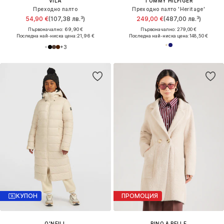
VILA
TOMMY HILFIGER
Преходно палто
Преходно палто 'Heritage'
54,90 €
(107,38 лв.³)
249,00 €
(487,00 лв.³)
Първоначално: 69,90 €
Първоначално: 279,00 €
Последна най-ниска цена:
21,96 €
Последна най-ниска цена:
148,50 €
+
3
КУПОН
ПРОМОЦИЯ
O'NEILL
RINO & PELLE