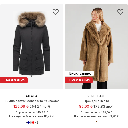
Ексклузивно
ПРОМОЦИЯ
ПРОМОЦИЯ
RAGWEAR
VERSTIQUE
Зимно палто 'Monadetta Youmodo'
Преходно палто
129,99 €
(254,24 лв.³)
89,90 €
(175,83 лв.³)
Първоначално: 149,99 €
Първоначално: 155,00 €
Последна най-ниска цена:
110,49 €
Последна най-ниска цена:
53,94 €
+
2