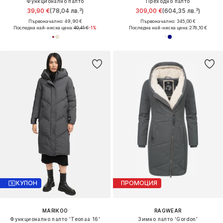
Функционално палто
Преходно палто
39,90 €
(78,04 лв.³)
309,00 €
(604,35 лв.³)
Първоначално: 49,90 €
Първоначално: 345,00 €
Последна най-ниска цена:
40,41 €
-1%
Последна най-ниска цена:
278,10 €
КУПОН
ПРОМОЦИЯ
MARIKOO
RAGWEAR
Функционално палто 'Teonaa 16'
Зимно палто 'Gordon'