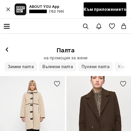
ABOUT YOU App
Към приложението
(152 700)
Палта
на промоция за жени
Зимни палта
Вълнени палта
Пухени палта
Къси 