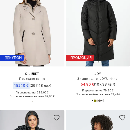
КУПОН
ПРОМОЦИЯ
GIL BRET
JDY
Преходно палто
Зимно палто 'JDYUlrikka'
54,90 €
(107,38 лв.³)
152,10 €
(297,48 лв.³)
Първоначално: 79,90 €
Първоначално: 229,00 €
Последна най-ниска цена:
49,41 €
Последна най-ниска цена:
67,60 €
+
1