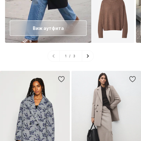
Виж аутфита
1
/
3