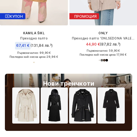
КУПОН
ПРОМОЦИЯ
KAMILA ŠIKL
ONLY
Преходно палто
Преходно палто 'ONLSEDONA VALERIE'
44,90 €
(87,82 лв.³)
67,41 €
(131,84 лв.³)
Първоначално: 59,90 €
Първоначално: 99,90 €
Последна най-ниска цена:
17,96 €
Последна най-ниска цена:
29,96 €
Нови тренчкоти