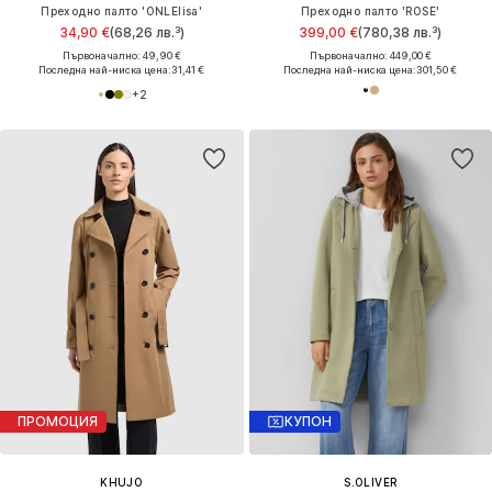
Преходно палто 'ONLElisa'
Преходно палто 'ROSE'
34,90 €
(68,26 лв.³)
399,00 €
(780,38 лв.³)
Първоначално: 49,90 €
Първоначално: 449,00 €
Последна най-ниска цена:
31,41 €
Последна най-ниска цена:
301,50 €
+
2
ПРОМОЦИЯ
КУПОН
KHUJO
S.OLIVER