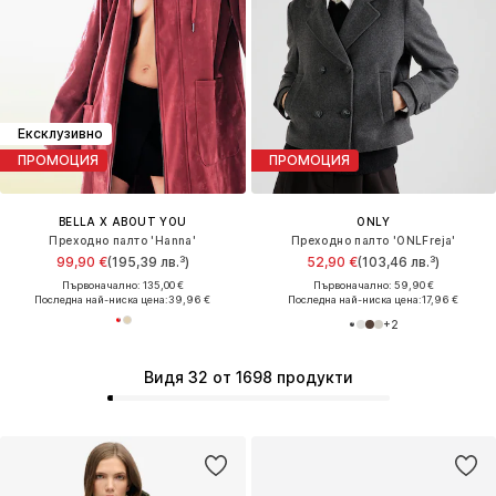
Ексклузивно
ПРОМОЦИЯ
ПРОМОЦИЯ
BELLA X ABOUT YOU
ONLY
Преходно палто 'Hanna'
Преходно палто 'ONLFreja'
99,90 €
(195,39 лв.³)
52,90 €
(103,46 лв.³)
Първоначално: 135,00 €
Първоначално: 59,90 €
Последна най-ниска цена:
39,96 €
Последна най-ниска цена:
17,96 €
+
2
Видя 32 от 1698 продукти