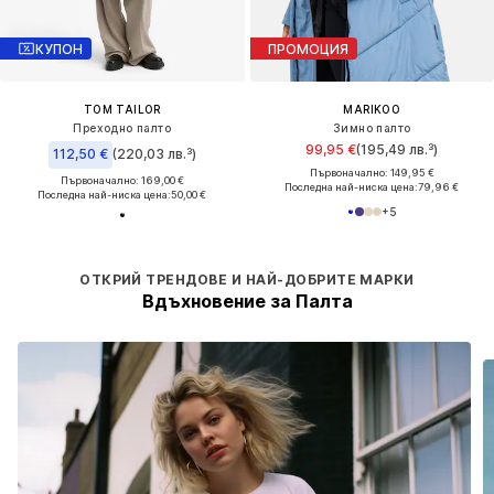
КУПОН
ПРОМОЦИЯ
TOM TAILOR
MARIKOO
Преходно палто
Зимно палто
99,95 €
(195,49 лв.³)
112,50 €
(220,03 лв.³)
Първоначално: 149,95 €
Първоначално: 169,00 €
Последна най-ниска цена:
79,96 €
Последна най-ниска цена:
50,00 €
+
5
ОТКРИЙ ТРЕНДОВЕ И НАЙ-ДОБРИТЕ МАРКИ
Вдъхновение за Палта