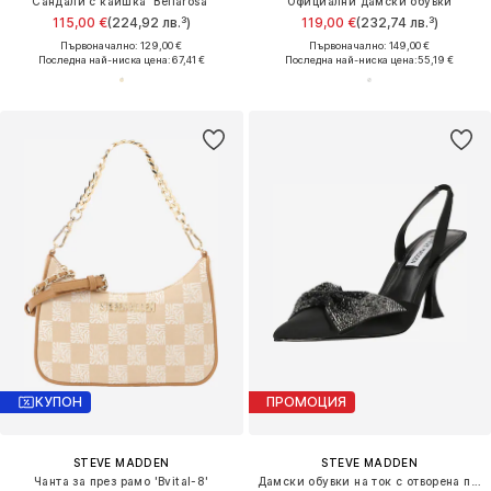
Сандали с каишка 'Bellarosa'
Официални дамски обувки
115,00 €
(224,92 лв.³)
119,00 €
(232,74 лв.³)
Първоначално: 129,00 €
Първоначално: 149,00 €
Последна най-ниска цена:
67,41 €
Последна най-ниска цена:
55,19 €
КУПОН
ПРОМОЦИЯ
STEVE MADDEN
STEVE MADDEN
Чанта за през рамо 'Bvital-8'
Дамски обувки на ток с отворена пета 'NITEOWL'