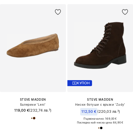
КУПОН
STEVE MADDEN
STEVE MADDEN
Балерини 'Leni'
Ниски ботуши с връзки 'Zady'
119,00 €
(232,74 лв.³)
112,50 €
(220,03 лв.³)
Първоначално: 169,00 €
Последна най-ниска цена:
64,90 €