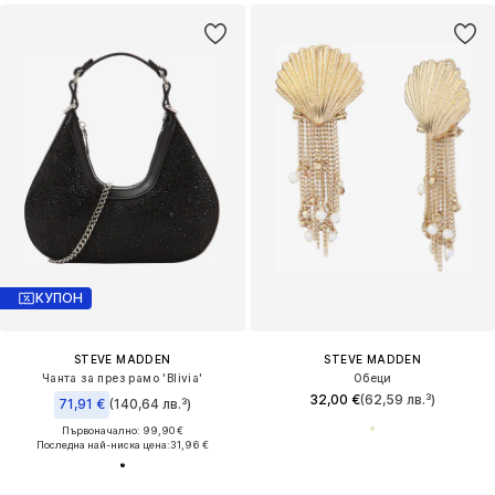
КУПОН
STEVE MADDEN
STEVE MADDEN
Чанта за през рамо 'Blivia'
Обеци
32,00 €
(62,59 лв.³)
71,91 €
(140,64 лв.³)
Първоначално: 99,90 €
Последна най-ниска цена:
31,96 €