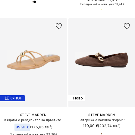
Първоначално: 32,00 €
Последна най-ниска цена:
13,44 €
КУПОН
Ново
STEVE MADDEN
STEVE MADDEN
Сандали с разделител за пръстите 'Bermuda'
Балерина с каишка 'Poppin'
119,00 €
(232,74 лв.³)
89,91 €
(175,85 лв.³)
Последна най-ниска цена:
99,90 €