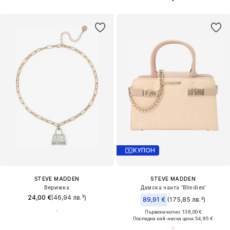
КУПОН
STEVE MADDEN
STEVE MADDEN
Верижка
Дамска чанта 'Blindies'
24,00 €
(46,94 лв.³)
89,91 €
(175,85 лв.³)
Първоначално: 139,00 €
Последна най-ниска цена:
54,95 €