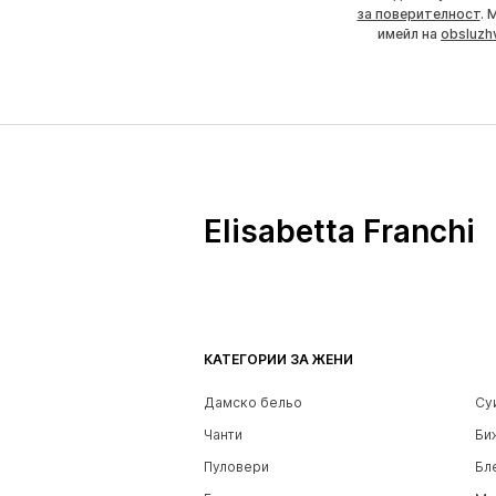
за поверителност
. 
имейл на
obsluzh
Elisabetta Franchi
КАТЕГОРИИ ЗА ЖЕНИ
Дамско бельо
Су
Чанти
Би
Пуловери
Бл