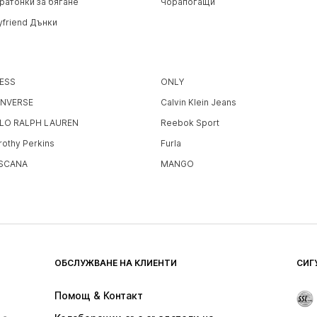
ратонки за бягане
Чорапогащи
yfriend Дънки
ESS
ONLY
NVERSE
Calvin Klein Jeans
LO RALPH LAUREN
Reebok Sport
rothy Perkins
Furla
SCANA
MANGO
ОБСЛУЖВАНЕ НА КЛИЕНТИ
СИГ
Помощ & Контакт