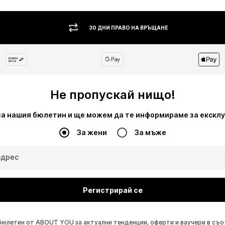
30 ДНИ ПРАВО НА ВРЪЩАНЕ
Не пропускай нищо!
за нашия бюлетин и ще можем да те информираме за екскл
За жени
За мъже
адрес
Регистрирай се
бюлетин от ABOUT YOU за актуални тенденции, оферти и ваучери в съ