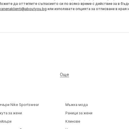
Можете да оттеглите съгласието си по всяко време с действие за в бъд
vanenaklienti@aboutyou.bg
или използвате опцията за отписване в края 
Още
ичъри Nike Sportswear
Мъжка мода
жута за жени
Раници за жени
ейзъри
Клинове