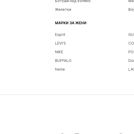
Ботуши над коляно
Ма
Жилетки
Bo
МАРКИ ЗА ЖЕНИ
Esprit
GU
LEVI'S
CO
NIKE
PO
BUFFALO
Do
heine
LA