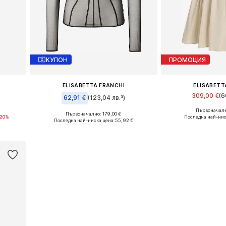
КУПОН
ПРОМОЦИЯ
ELISABETTA FRANCHI
ELISABETT
309,00 €
(6
62,91 €
(123,04 лв.³)
Първоначалн
Налични ра
Първоначално: 179,00 €
-20%
Налични размери: M
Последна най-нис
Последна най-ниска цена:
55,92 €
а
Добави в 
Добави в кошницата