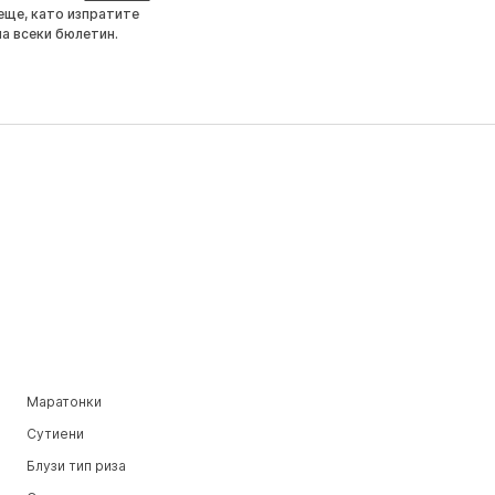
еще, като изпратите
на всеки бюлетин.
Маратонки
Сутиени
Блузи тип риза