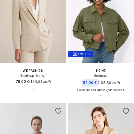
КУПОН
WE FASHION
HEINE
Блейзър 'Marly'
Блейзър
79,00 €
(154,51 лв.³)
53,99 €
(105,60 лв.³)
Последна най-ниска цена:
59,99 €