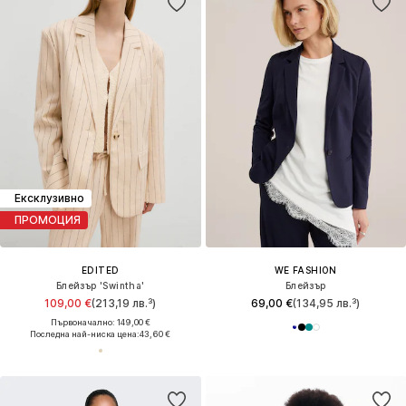
Ексклузивно
ПРОМОЦИЯ
EDITED
WE FASHION
Блейзър 'Swintha'
Блейзър
109,00 €
(213,19 лв.³)
69,00 €
(134,95 лв.³)
Първоначално: 149,00 €
Последна най-ниска цена:
43,60 €