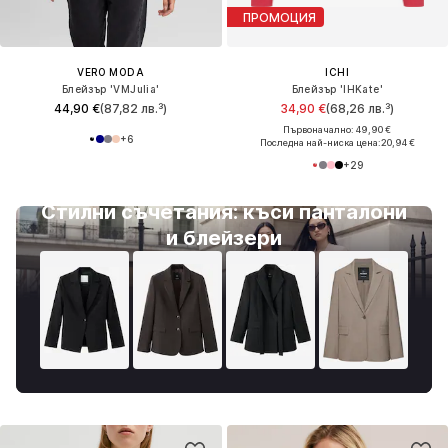
ПРОМОЦИЯ
VERO MODA
ICHI
Блейзър 'VMJulia'
Блейзър 'IHKate'
44,90 €
(87,82 лв.³)
34,90 €
(68,26 лв.³)
Първоначално: 49,90 €
+
6
Последна най-ниска цена:
20,94 €
+
29
Стилни съчетания: къси панталони
и блейзери