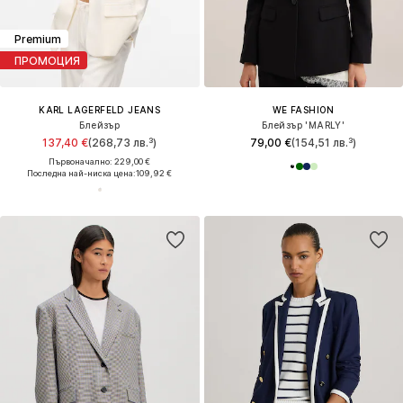
Premium
ПРОМОЦИЯ
KARL LAGERFELD JEANS
WE FASHION
Блейзър
Блейзър 'MARLY'
137,40 €
(268,73 лв.³)
79,00 €
(154,51 лв.³)
Първоначално: 229,00 €
Последна най-ниска цена:
109,92 €