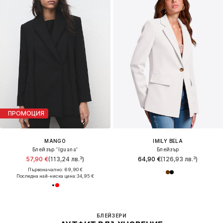
ПРОМОЦИЯ
MANGO
IMILY BELA
Блейзър 'Iguana'
Блейзър
57,90 €
(113,24 лв.³)
64,90 €
(126,93 лв.³)
Първоначално: 69,90 €
Последна най-ниска цена:
34,95 €
БЛЕЙЗЕРИ