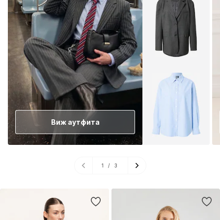
Виж аутфита
1
/
3