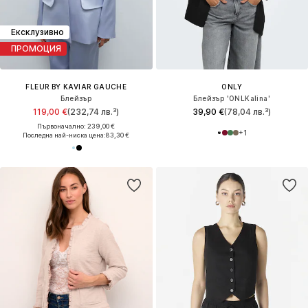
Ексклузивно
ПРОМОЦИЯ
FLEUR BY KAVIAR GAUCHE
ONLY
Блейзър
Блейзър 'ONLKalina'
119,00 €
(232,74 лв.³)
39,90 €
(78,04 лв.³)
Първоначално: 239,00 €
+
1
Последна най-ниска цена:
83,30 €