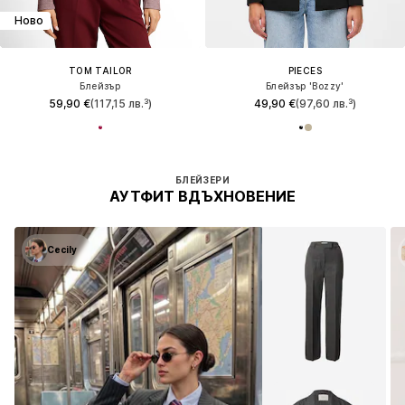
Ново
TOM TAILOR
PIECES
Блейзър
Блейзър 'Bozzy'
59,90 €
(117,15 лв.³)
49,90 €
(97,60 лв.³)
Видя 32 от 1727 продукти
БЛЕЙЗЕРИ
АУТФИТ ВДЪХНОВЕНИЕ
Cecily