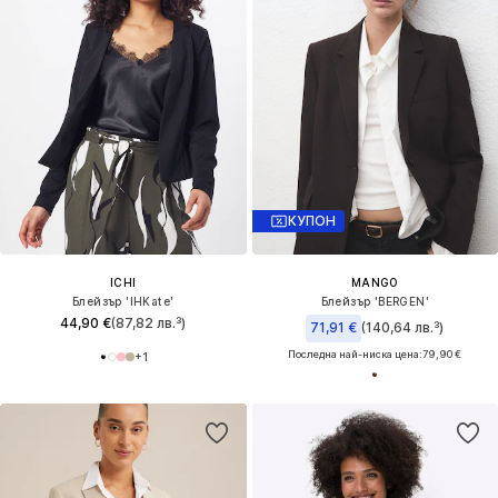
КУПОН
ICHI
MANGO
Блейзър 'IHKate'
Блейзър 'BERGEN'
44,90 €
(87,82 лв.³)
71,91 €
(140,64 лв.³)
Последна най-ниска цена:
79,90 €
+
1