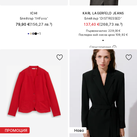
ICHI
KARL LAGERFELD JEANS
Блейзър 'IHFava'
Блейзър 'DISTRESSED'
79,90 €
(156,27 лв.³)
137,40 €
(268,73 лв.³)
Първоначално: 229,00 €
+
1
Последна най-ниска цена:
109,92 €
ПРОМОЦИЯ
Ново