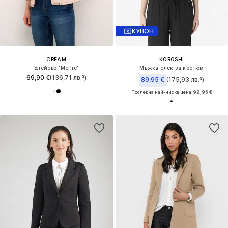
КУПОН
CREAM
KOROSHI
Блейзър 'Mellie'
Мъжка елек за костюм
69,90 €
(136,71 лв.³)
89,95 €
(175,93 лв.³)
Последна най-ниска цена:
99,95 €