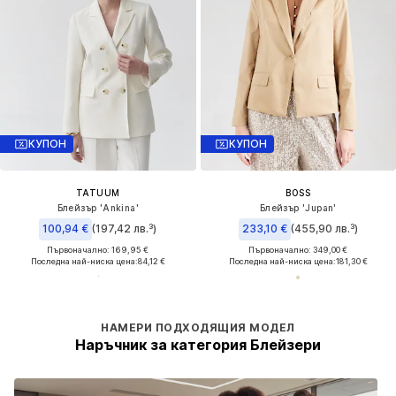
КУПОН
КУПОН
TATUUM
BOSS
Блейзър 'Ankina'
Блейзър 'Jupan'
100,94 €
(197,42 лв.³)
233,10 €
(455,90 лв.³)
Първоначално: 169,95 €
Първоначално: 349,00 €
Последна най-ниска цена:
84,12 €
Последна най-ниска цена:
181,30 €
НАМЕРИ ПОДХОДЯЩИЯ МОДЕЛ
Наръчник за категория Блейзери