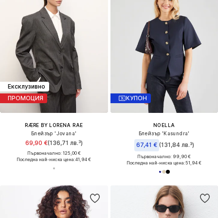
Ексклузивно
ПРОМОЦИЯ
КУПОН
RÆRE BY LORENA RAE
NOELLA
Блейзър 'Jovana'
Блейзър 'Kasundra'
69,90 €
(136,71 лв.³)
67,41 €
(131,84 лв.³)
Първоначално: 125,00 €
Първоначално: 99,90 €
Последна най-ниска цена:
41,94 €
Последна най-ниска цена:
51,94 €