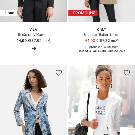
Ново
ПРОМОЦИЯ
VILA
ONLY
Блейзър 'VIKammi'
Блейзър 'Baker-Linea'
44,90 €
(87,82 лв.³)
44,90 €
(87,82 лв.³)
Първоначално: 59,90 €
Последна най-ниска цена:
23,96 €