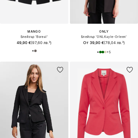
MANGO
ONLY
Блейзър 'Boreal'
Блейзър 'ONLKayle-Orleen'
49,90 €
(97,60 лв.³)
От 39,90 €
(78,04 лв.³)
+
5