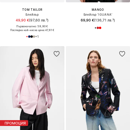
TOM TAILOR
MANGO
Блейзър
Блейзър 'IGUANA'
49,90 €
(97,60 лв.³)
69,90 €
(136,71 лв.³)
Първоначално: 59,90 €
Последна най-ниска цена:
47,61 €
+
1
ПРОМОЦИЯ