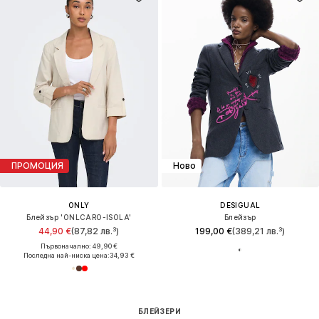
ПРОМОЦИЯ
Ново
ONLY
DESIGUAL
Блейзър 'ONLCARO-ISOLA'
Блейзър
44,90 €
(87,82 лв.³)
199,00 €
(389,21 лв.³)
Първоначално: 49,90 €
Последна най-ниска цена:
34,93 €
БЛЕЙЗЕРИ