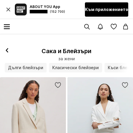
ABOUT YOU App
Към приложението
(152 700)
Сака и Блейзъри
за жени
Дълги блейзъри
Класически блейзери
Къси блейз