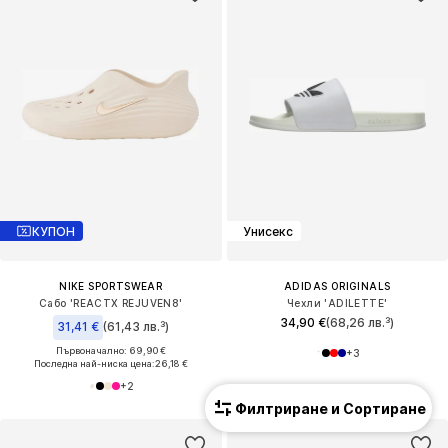
КУПОН
Унисекс
NIKE SPORTSWEAR
ADIDAS ORIGINALS
Сабо 'REACTX REJUVEN8'
Чехли 'ADILETTE'
34,90 €
(68,26 лв.³)
31,41 €
(61,43 лв.³)
Първоначално: 69,90 €
+
3
Последна най-ниска цена:
26,18 €
+
2
Филтриране и Сортиране