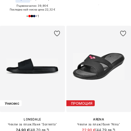
Първоначално: 39,90 €
Последна най-ниска цена:
22,32 €
+
1
Унисекс
ПРОМОЦИЯ
LONSDALE
ARENA
Чехли за плаж/баня 'Sorrento'
Чехли за плаж/баня 'Nina'
24,90 €
(48,70 лв.³)
22,90 €
(44,79 лв.³)