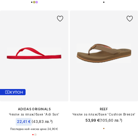
КУПОН
ADIDAS ORIGINALS
REEF
Чехли за плаж/баня 'Adi Sun'
Чехли за плаж/баня 'Cushion Breeze'
53,99 €
(105,60 лв.³)
22,41 €
(43,83 лв.³)
Последна най-ниска цена:
24,90 €