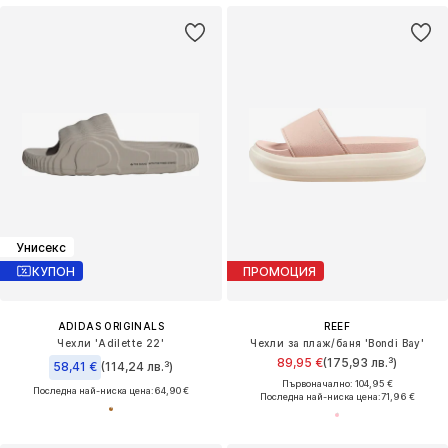
Унисекс
КУПОН
ПРОМОЦИЯ
ADIDAS ORIGINALS
REEF
Чехли 'Adilette 22'
Чехли за плаж/баня 'Bondi Bay'
89,95 €
(175,93 лв.³)
58,41 €
(114,24 лв.³)
Първоначално: 104,95 €
Последна най-ниска цена:
64,90 €
Последна най-ниска цена:
71,96 €