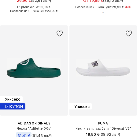
26,90 €
(52,61 лв.³)
От 19,99 €
(39,10 лв.³)
Първоначално: 29,90 €
Последна най-ниска цена:
29,99 €
-33%
Последна най-ниска цена:
23,90 €
Унисекс
КУПОН
Унисекс
ADIDAS ORIGINALS
PUMA
Чехли 'Adilette 00s'
Чехли за плаж/баня 'Divecat V2'
19,90 €
(38,92 лв.³)
31,41 €
(61,43 лв.³)