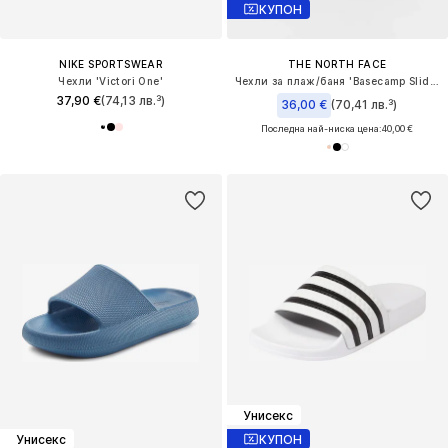
КУПОН
NIKE SPORTSWEAR
THE NORTH FACE
Чехли 'Victori One'
Чехли за плаж/баня 'Basecamp Slide III'
37,90 €
(74,13 лв.³)
36,00 €
(70,41 лв.³)
Последна най-ниска цена:
40,00 €
Унисекс
Унисекс
КУПОН