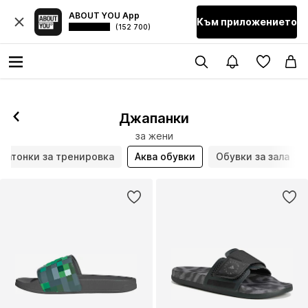
ABOUT YOU App
Към приложението
(152 700)
Джапанки
за жени
ратонки за тренировка
Аква обувки
Обувки за зала