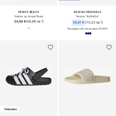
VENICE BEACH
ADIDAS ORIGINALS
Чехли за плаж/баня
Чехли 'Adilette'
24,99 €
(48,88 лв.³)
35,91 €
(70,23 лв.³)
Последна най-ниска цена:
39,90 €
Унисекс