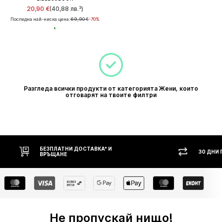
20,90 €
(40,88 лв.³)
Последна най-ниска цена:
69,90 €
-70%
Разгледа всички продукти от категорията Жени, които
отговарят на твоите филтри
БЕЗПЛАТНИ ДОСТАВКА* И
30 ДНИ
ВРЪЩАНЕ
Не пропускай нищо!