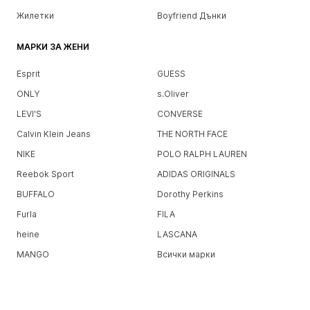
Жилетки
Boyfriend Дънки
МАРКИ ЗА ЖЕНИ
Esprit
GUESS
ONLY
s.Oliver
LEVI'S
CONVERSE
Calvin Klein Jeans
THE NORTH FACE
NIKE
POLO RALPH LAUREN
Reebok Sport
ADIDAS ORIGINALS
BUFFALO
Dorothy Perkins
Furla
FILA
heine
LASCANA
MANGO
Всички марки