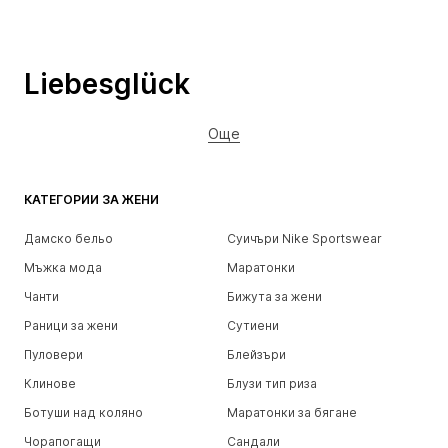
Liebesglück
Още
КАТЕГОРИИ ЗА ЖЕНИ
Дамско бельо
Суичъри Nike Sportswear
Мъжка мода
Маратонки
Чанти
Бижута за жени
Раници за жени
Сутиени
Пуловери
Блейзъри
Клинове
Блузи тип риза
Ботуши над коляно
Маратонки за бягане
Чорапогащи
Сандали