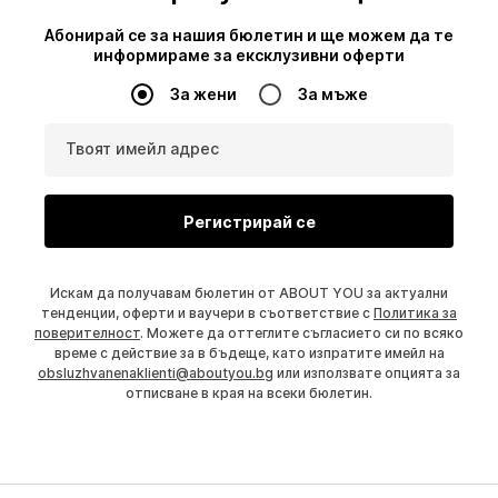
Абонирай се за нашия бюлетин и ще можем да те
информираме за ексклузивни оферти
За жени
За мъже
Твоят имейл адрес
Регистрирай се
Искам да получавам бюлетин от ABOUT YOU за актуални
тенденции, оферти и ваучери в съответствие с
Политика за
поверителност
. Можете да оттеглите съгласието си по всяко
време с действие за в бъдеще, като изпратите имейл на
obsluzhvanenaklienti@aboutyou.bg
или използвате опцията за
отписване в края на всеки бюлетин.