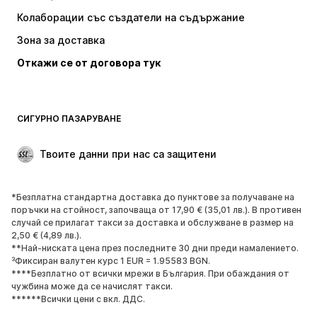
Тениски и топове
Панталони
Колаборации със създатели на съдържание
Якета
Пуловери и Трикотаж
Зона за доставка
Бельо
Блузи и туники
Откажи се от договора тук
Палта
Поли
Бански и плажна мода
Суичъри
Блейзери
Гащеризони и комбинезони
СИГУРНО ПАЗАРУВАНЕ
Големи размери
Мода за бременни
Специални Поводи
ЕКСКЛУЗИВНО
Твоите данни при нас са защитени
Рециклиране
*Безплатна стандартна доставка до пунктове за получаване на
ОБУВКИ
поръчки на стойност, започваща от 17,90 € (35,01 лв.). В противен
случай се прилагат такси за доставка и обслужване в размер на
НОВО
Популярно
2,50 € (4,89 лв.).
**Най-ниската цена през последните 30 дни преди намалението.
Маратонки
Боти
³Фиксиран валутен курс 1 EUR = 1.95583 BGN.
Обувки с висок ток
Ботуши
****Безплатно от всички мрежи в България. При обаждания от
чужбина може да се начислят такси.
Сандали
Ниски обувки
******Всички цени с вкл. ДДС.
Спортни обувки
Балерини