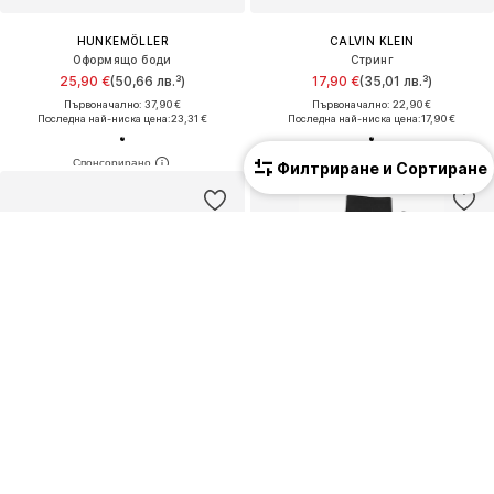
HUNKEMÖLLER
CALVIN KLEIN
Оформящо боди
Стринг
25,90 €
(50,66 лв.³)
17,90 €
(35,01 лв.³)
Първоначално: 37,90 €
Първоначално: 22,90 €
Последна най-ниска цена:
23,31 €
Последна най-ниска цена:
17,90 €
Филтриране и Сортиране
2 в опаковка
2 в опаковка
Унисекс
ПРОМОЦИЯ
ПРОМОЦИЯ