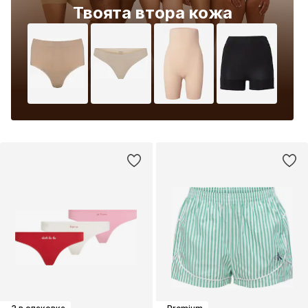
Твоята втора кожа