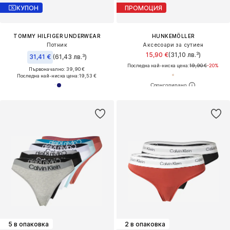
КУПОН
ПРОМОЦИЯ
TOMMY HILFIGER UNDERWEAR
HUNKEMÖLLER
Потник
Аксесоари за сутиен
15,90 €
(31,10 лв.³)
31,41 €
(61,43 лв.³)
Последна най-ниска цена:
19,90 €
-20%
Първоначално: 39,90 €
Последна най-ниска цена:
19,53 €
5 в опаковка
2 в опаковка