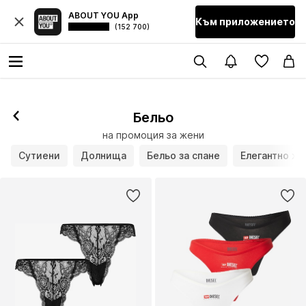
ABOUT YOU App
Към приложението
(152 700)
Бельо
на промоция за жени
Сутиени
Долнища
Бельо за спане
Елегантно же