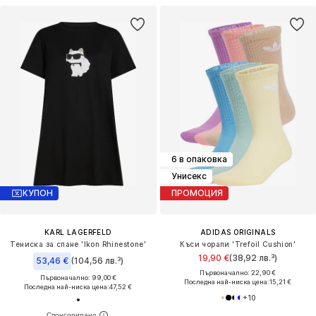
6 в опаковка
Унисекс
КУПОН
ПРОМОЦИЯ
KARL LAGERFELD
ADIDAS ORIGINALS
Тениска за спане 'Ikon Rhinestone'
Къси чорапи 'Trefoil Cushion'
19,90 €
(38,92 лв.³)
53,46 €
(104,56 лв.³)
Първоначално: 22,90 €
Първоначално: 99,00 €
Последна най-ниска цена:
15,21 €
Последна най-ниска цена:
47,52 €
+
10