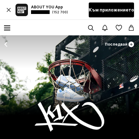
ABOUT YOU App
Към приложението
(152 700)
Последвай