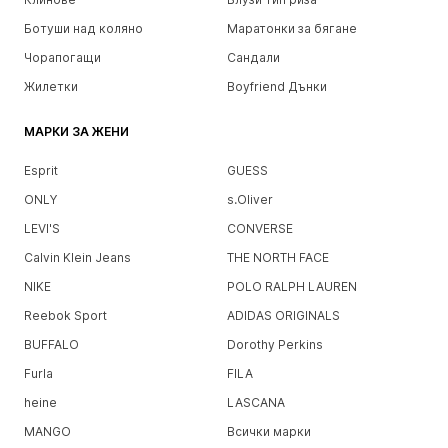
Ботуши над коляно
Маратонки за бягане
Чорапогащи
Сандали
Жилетки
Boyfriend Дънки
МАРКИ ЗА ЖЕНИ
Esprit
GUESS
ONLY
s.Oliver
LEVI'S
CONVERSE
Calvin Klein Jeans
THE NORTH FACE
NIKE
POLO RALPH LAUREN
Reebok Sport
ADIDAS ORIGINALS
BUFFALO
Dorothy Perkins
Furla
FILA
heine
LASCANA
MANGO
Всички марки