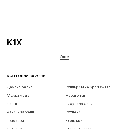
K1X
Още
КАТЕГОРИИ ЗА ЖЕНИ
Дамско бельо
Суичъри Nike Sportswear
Мъжка мода
Маратонки
Чанти
Бижута за жени
Раници за жени
Сутиени
Пуловери
Блейзъри
Клинове
Блузи тип риза