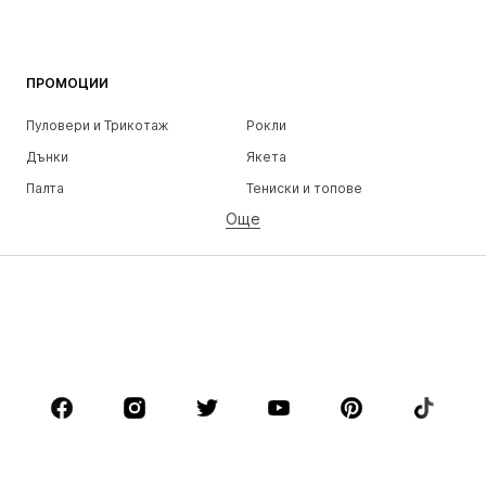
ПРОМОЦИИ
Пуловери и Трикотаж
Рокли
Дънки
Якета
Палта
Тениски и топове
Още
Панталони
Бельо
Поли
Блузи и туники
Суичъри
Блейзери
Бански и плажна мода
Гащеризони и комбинезони
Големи размери
Мода за бременни
Обувки
Спорт
Аксесоари
Premium
ДРЕХИ