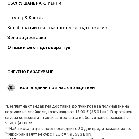
ОБСЛУЖВАНЕ НА КЛИЕНТИ
НОВО
Популярно
Рокли
Дънки
Помощ & Контакт
Тениски и топове
Панталони
Колаборации със създатели на съдържание
Якета
Пуловери и Трикотаж
Зона за доставка
Бельо
Блузи и туники
Откажи се от договора тук
Палта
Поли
Бански и плажна мода
Суичъри
Блейзери
Гащеризони и комбинезони
СИГУРНО ПАЗАРУВАНЕ
Големи размери
Мода за бременни
Специални Поводи
ЕКСКЛУЗИВНО
Твоите данни при нас са защитени
Рециклиране
*Безплатна стандартна доставка до пунктове за получаване на
ОБУВКИ
поръчки на стойност, започваща от 17,90 € (35,01 лв.). В противен
случай се прилагат такси за доставка и обслужване в размер на
НОВО
Популярно
2,50 € (4,89 лв.).
**Най-ниската цена през последните 30 дни преди намалението.
Маратонки
Боти
³Фиксиран валутен курс 1 EUR = 1.95583 BGN.
Обувки с висок ток
Ботуши