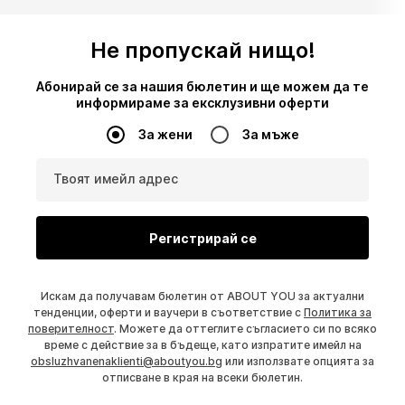
Не пропускай нищо!
Абонирай се за нашия бюлетин и ще можем да те
информираме за ексклузивни оферти
За жени
За мъже
Твоят имейл адрес
Регистрирай се
Искам да получавам бюлетин от ABOUT YOU за актуални
тенденции, оферти и ваучери в съответствие с
Политика за
поверителност
. Можете да оттеглите съгласието си по всяко
време с действие за в бъдеще, като изпратите имейл на
obsluzhvanenaklienti@aboutyou.bg
или използвате опцията за
отписване в края на всеки бюлетин.