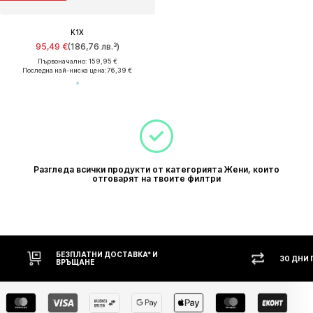
K1X
95,49 €
(186,76 лв.³)
Първоначално: 159,95 €
Последна най-ниска цена:
76,39 €
Разгледа всички продукти от категорията Жени, които
отговарят на твоите филтри
БЕЗПЛАТНИ ДОСТАВКА* И
30 ДНИ
ВРЪЩАНЕ