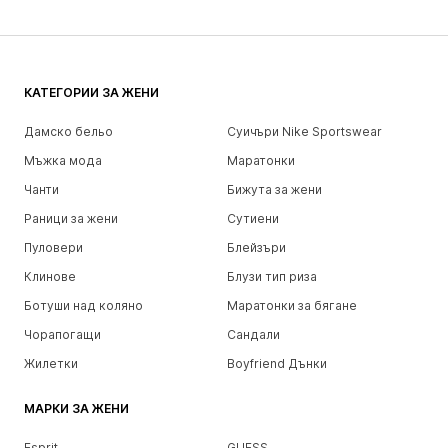
КАТЕГОРИИ ЗА ЖЕНИ
Дамско бельо
Суичъри Nike Sportswear
Мъжка мода
Маратонки
Чанти
Бижута за жени
Раници за жени
Сутиени
Пуловери
Блейзъри
Клинове
Блузи тип риза
Ботуши над коляно
Маратонки за бягане
Чорапогащи
Сандали
Жилетки
Boyfriend Дънки
МАРКИ ЗА ЖЕНИ
Esprit
GUESS