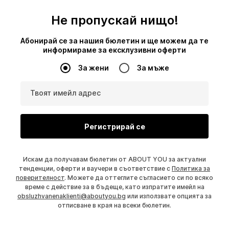
Не пропускай нищо!
Абонирай се за нашия бюлетин и ще можем да те
информираме за ексклузивни оферти
За жени
За мъже
Твоят имейл адрес
Регистрирай се
Искам да получавам бюлетин от ABOUT YOU за актуални
тенденции, оферти и ваучери в съответствие с
Политика за
поверителност
. Можете да оттеглите съгласието си по всяко
време с действие за в бъдеще, като изпратите имейл на
obsluzhvanenaklienti@aboutyou.bg
или използвате опцията за
отписване в края на всеки бюлетин.