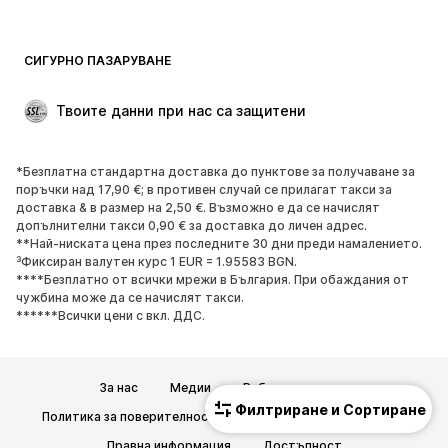
Бански и плажна мода
Суичъри
Блейзери
Гащеризони и комбинезони
СИГУРНО ПАЗАРУВАНЕ
Големи размери
Мода за бременни
Специални Поводи
ЕКСКЛУЗИВНО
Твоите данни при нас са защитени
Рециклиране
*Безплатна стандартна доставка до пунктове за получаване за
ОБУВКИ
поръчки над 17,90 €; в противен случай се прилагат такси за
доставка & в размер на 2,50 €. Възможно е да се начислят
НОВО
Популярно
допълнителни такси 0,90 € за доставка до личен адрес.
**Най-ниската цена през последните 30 дни преди намалението.
Маратонки
Боти
³Фиксиран валутен курс 1 EUR = 1.95583 BGN.
Обувки с висок ток
Ботуши
****Безплатно от всички мрежи в България. При обаждания от
чужбина може да се начислят такси.
Сандали
Ниски обувки
******Всички цени с вкл. ДДС.
Спортни обувки
Балерини
Чехли
Домашни пантофи
За нас
Медии
Работни позиции
ЕКСКЛУЗИВНО
Филтриране и Сортиране
Политика за поверителност
Общи търговски условия
СПОРТ
Правна информация
Достъпност