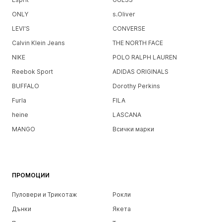
ONLY
s.Oliver
LEVI'S
CONVERSE
Calvin Klein Jeans
THE NORTH FACE
NIKE
POLO RALPH LAUREN
Reebok Sport
ADIDAS ORIGINALS
BUFFALO
Dorothy Perkins
Furla
FILA
heine
LASCANA
MANGO
Всички марки
ПРОМОЦИИ
Пуловери и Трикотаж
Рокли
Дънки
Якета