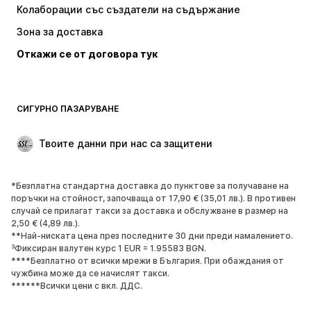
Колаборации със създатели на съдържание
Якета
Пуловери и Трикотаж
Зона за доставка
Бельо
Блузи и туники
Откажи се от договора тук
Палта
Поли
Бански и плажна мода
Суичъри
Блейзери
Гащеризони и комбинезони
СИГУРНО ПАЗАРУВАНЕ
Големи размери
Мода за бременни
Специални Поводи
ЕКСКЛУЗИВНО
Твоите данни при нас са защитени
Рециклиране
*Безплатна стандартна доставка до пунктове за получаване на
ОБУВКИ
поръчки на стойност, започваща от 17,90 € (35,01 лв.). В противен
случай се прилагат такси за доставка и обслужване в размер на
НОВО
Популярно
2,50 € (4,89 лв.).
**Най-ниската цена през последните 30 дни преди намалението.
Маратонки
Боти
³Фиксиран валутен курс 1 EUR = 1.95583 BGN.
Обувки с висок ток
Ботуши
****Безплатно от всички мрежи в България. При обаждания от
чужбина може да се начислят такси.
Сандали
Ниски обувки
******Всички цени с вкл. ДДС.
Спортни обувки
Балерини