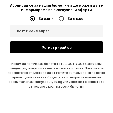
Абонирай се за нашия бюлетин и ще можем да те
информираме за ексклузивни оферти
За жени
За мъже
Твоят имейл адрес
Регистрирай се
Искам да получавам бюлетин от ABOUT YOU за актуални
тенденции, оферти и ваучери в съответствие с
Политика за
поверителност
. Можете да оттеглите съгласието си по всяко
време с действие за в бъдеще, като изпратите имейл на
obsluzhvanenaklienti@aboutyou.bg
или използвате опцията за
отписване в края на всеки бюлетин.