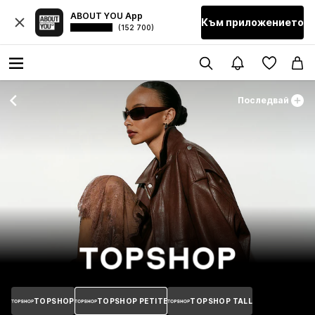
ABOUT YOU App
Към приложението
(152 700)
Последвай
TOPSHOP
TOPSHOP PETITE
TOPSHOP TALL