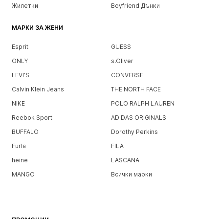
Жилетки
Boyfriend Дънки
МАРКИ ЗА ЖЕНИ
Esprit
GUESS
ONLY
s.Oliver
LEVI'S
CONVERSE
Calvin Klein Jeans
THE NORTH FACE
NIKE
POLO RALPH LAUREN
Reebok Sport
ADIDAS ORIGINALS
BUFFALO
Dorothy Perkins
Furla
FILA
heine
LASCANA
MANGO
Всички марки