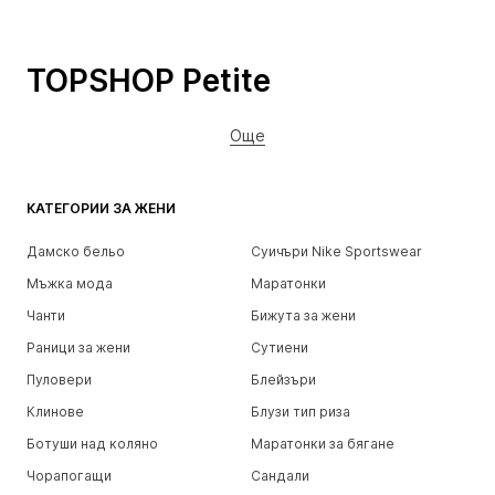
TOPSHOP Petite
Още
КАТЕГОРИИ ЗА ЖЕНИ
Дамско бельо
Суичъри Nike Sportswear
Мъжка мода
Маратонки
Чанти
Бижута за жени
Раници за жени
Сутиени
Пуловери
Блейзъри
Клинове
Блузи тип риза
Ботуши над коляно
Маратонки за бягане
Чорапогащи
Сандали