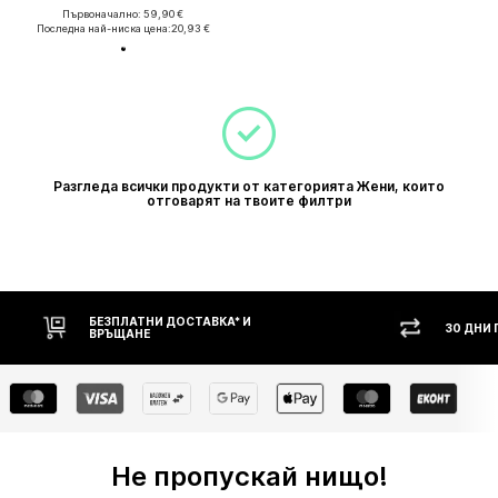
Първоначално: 59,90 €
Последна най-ниска цена:
20,93 €
Разгледа всички продукти от категорията Жени, които
отговарят на твоите филтри
БЕЗПЛАТНИ ДОСТАВКА* И
30 ДНИ
ВРЪЩАНЕ
Не пропускай нищо!