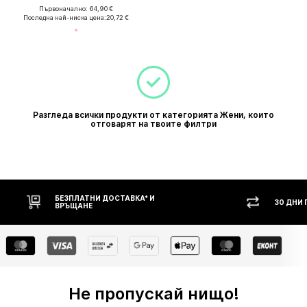
Първоначално: 64,90 €
Последна най-ниска цена:
20,72 €
Разгледа всички продукти от категорията Жени, които
отговарят на твоите филтри
БЕЗПЛАТНИ ДОСТАВКА* И
30 ДНИ
ВРЪЩАНЕ
Не пропускай нищо!