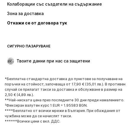
Колаборации със създатели на съдържание
Якета
Пуловери и Трикотаж
Зона за доставка
Бельо
Блузи и туники
Откажи се от договора тук
Палта
Поли
Бански и плажна мода
Суичъри
Блейзери
Гащеризони и комбинезони
СИГУРНО ПАЗАРУВАНЕ
Големи размери
Мода за бременни
Специални Поводи
ЕКСКЛУЗИВНО
Твоите данни при нас са защитени
Рециклиране
*Безплатна стандартна доставка до пунктове за получаване на
ОБУВКИ
поръчки на стойност, започваща от 17,90 € (35,01 лв.). В противен
случай се прилагат такси за доставка и обслужване в размер на
НОВО
Популярно
2,50 € (4,89 лв.).
**Най-ниската цена през последните 30 дни преди намалението.
Маратонки
Боти
³Фиксиран валутен курс 1 EUR = 1.95583 BGN.
Обувки с висок ток
Ботуши
****Безплатно от всички мрежи в България. При обаждания от
чужбина може да се начислят такси.
Сандали
Ниски обувки
******Всички цени с вкл. ДДС.
Спортни обувки
Балерини