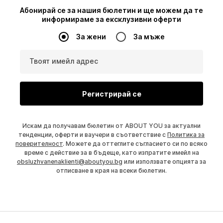
Абонирай се за нашия бюлетин и ще можем да те
информираме за ексклузивни оферти
За жени
За мъже
Твоят имейл адрес
Регистрирай се
Искам да получавам бюлетин от ABOUT YOU за актуални
тенденции, оферти и ваучери в съответствие с
Политика за
поверителност
. Можете да оттеглите съгласието си по всяко
време с действие за в бъдеще, като изпратите имейл на
obsluzhvanenaklienti@aboutyou.bg
или използвате опцията за
отписване в края на всеки бюлетин.