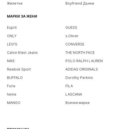
Жилетки
Boyfriend Дънки
МАРКИ ЗА ЖЕНИ
Esprit
GUESS
ONLY
s.Oliver
LEVI'S
CONVERSE
Calvin Klein Jeans
THE NORTH FACE
NIKE
POLO RALPH LAUREN
Reebok Sport
ADIDAS ORIGINALS
BUFFALO
Dorothy Perkins
Furla
FILA
heine
LASCANA
MANGO
Всички марки