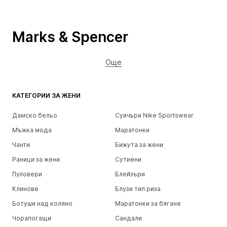
Marks & Spencer
Още
КАТЕГОРИИ ЗА ЖЕНИ
Дамско бельо
Суичъри Nike Sportswear
Мъжка мода
Маратонки
Чанти
Бижута за жени
Раници за жени
Сутиени
Пуловери
Блейзъри
Клинове
Блузи тип риза
Ботуши над коляно
Маратонки за бягане
Чорапогащи
Сандали