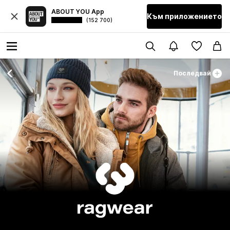
ABOUT YOU App
Към приложението
(152 700)
Последвай