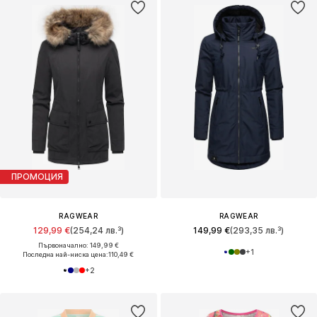
ПРОМОЦИЯ
RAGWEAR
RAGWEAR
129,99 €
(254,24 лв.³)
149,99 €
(293,35 лв.³)
Първоначално: 149,99 €
+
1
Последна най-ниска цена:
110,49 €
+
2