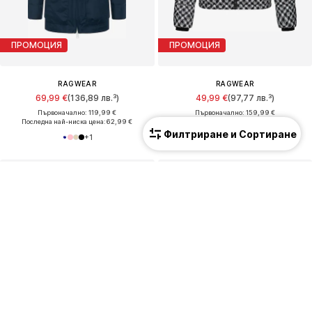
ПРОМОЦИЯ
ПРОМОЦИЯ
RAGWEAR
RAGWEAR
69,99 €
(136,89 лв.³)
49,99 €
(97,77 лв.³)
Първоначално: 119,99 €
Първоначално: 159,99 €
Последна най-ниска цена:
62,99 €
Последна най-ниска цена:
42,49 €
Филтриране и Сортиране
+
1
+
3