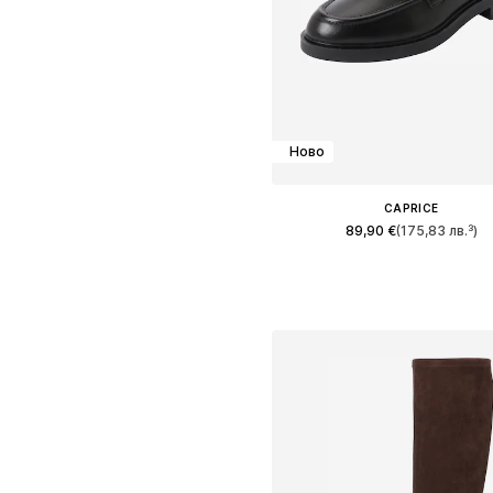
Ново
CAPRICE
89,90 €
(175,83 лв.³)
Предлага се в много размер
Добави в кошницат