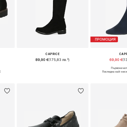
ПРОМОЦИЯ
CAPRICE
CAP
89,90 €
(175,83 лв.³)
69,90 €
(1
Първоначалн
8
Предлага се в много размери
Предлага се в 
€
Последна най-ниск
а
Добави в кошницата
Добави в 