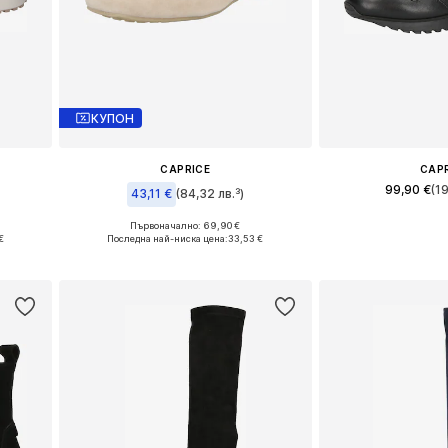
КУПОН
CAPRICE
CAP
99,90 €
(1
43,11 €
(84,32 лв.³)
Предлага се в 
Първоначално: 69,90 €
0
Налични размери: 36, 37, 38, 39, 41
€
Последна най-ниска цена:
33,53 €
Добави в 
а
Добави в кошницата