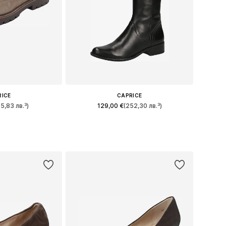
RICE
CAPRICE
75,83 лв.³)
129,00 €
(252,30 лв.³)
 37, 38, 39, 40, 41
Предлага се в много размери
кошницата
Добави в кошницата