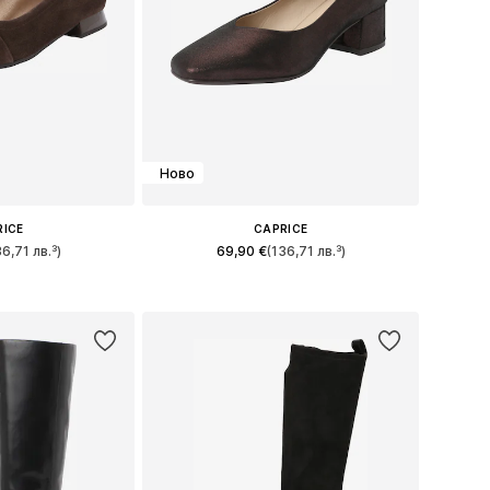
Ново
RICE
CAPRICE
36,71 лв.³)
69,90 €
(136,71 лв.³)
 37, 38, 39, 40, 41
Налични размери: 36, 37, 38, 39, 40, 41
кошницата
Добави в кошницата