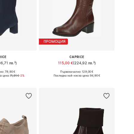
ПРОМОЦИЯ
RICE
CAPRICE
36,71 лв.³)
115,00 €
(224,92 лв.³)
о: 79,90 €
Първоначално: 129,00 €
много размери
Предлага се в много размери
а цена:
71,91 €
-2%
Последна най-ниска цена:
94,90 €
кошницата
Добави в кошницата