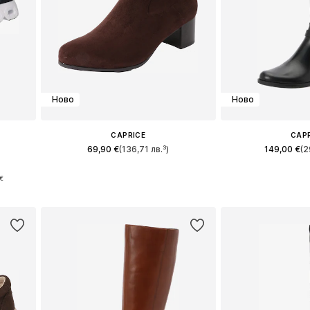
Ново
Ново
CAPRICE
CAP
69,90 €
(136,71 лв.³)
149,00 €
(2
 39
Предлага се в много размери
Предлага се в 
€
а
Добави в кошницата
Добави в 