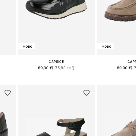
Ново
Ново
CAPRICE
CAP
89,90 €
(175,83 лв.³)
89,90 €
(1
и
Предлага се в много размери
Налични размери: 36,
а
Добави в кошницата
Добави в 