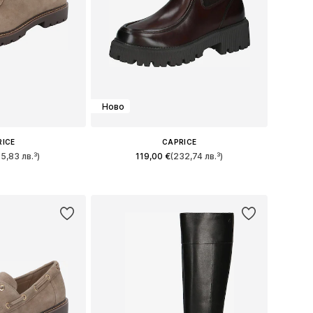
Ново
RICE
CAPRICE
75,83 лв.³)
119,00 €
(232,74 лв.³)
 37, 38, 39, 40, 41
Предлага се в много размери
кошницата
Добави в кошницата