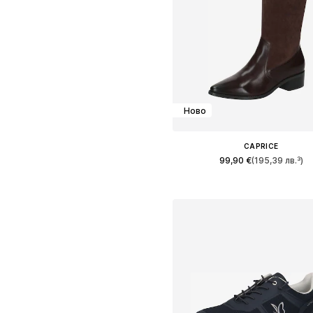
Ново
CAPRICE
99,90 €
(195,39 лв.³)
Предлага се в много размер
Добави в кошницат