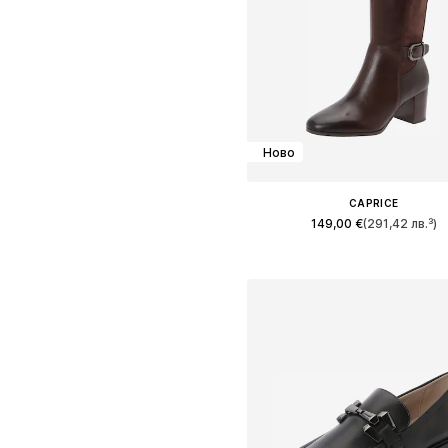
Ново
CAPRICE
149,00 €
(291,42 лв.³)
Предлага се в много размер
Добави в кошницат