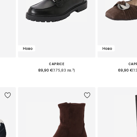
Ново
Ново
CAPRICE
CAP
89,90 €
(175,83 лв.³)
69,90 €
(1
и
Налични размери: 36, 37, 38, 39, 40, 41
Налични размери: 36,
а
Добави в кошницата
Добави в 