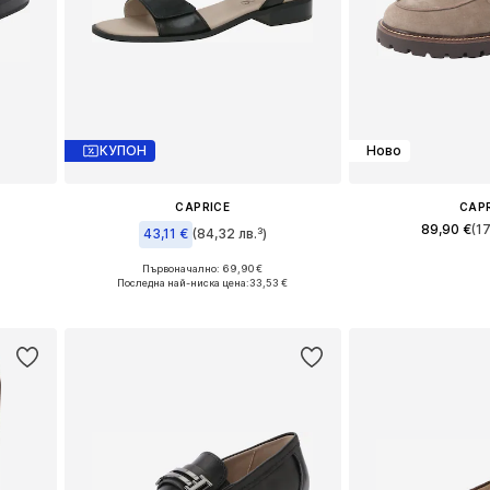
КУПОН
Ново
CAPRICE
CAP
89,90 €
(1
43,11 €
(84,32 лв.³)
и
Налични размери: 36,
Първоначално: 69,90 €
Налични размери: 37, 38, 39
Последна най-ниска цена:
33,53 €
а
Добави в 
Добави в кошницата