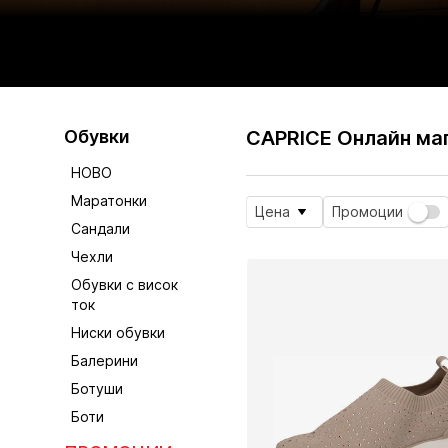
Обувки
CAPRICE Онлайн ма
НОВО
Маратонки
Цена
Промоции
Сандали
Чехли
Обувки с висок
ток
Ниски обувки
Балерини
Ботуши
Боти