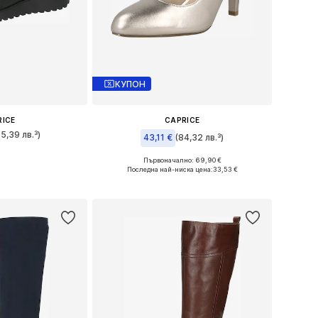
КУПОН
RICE
CAPRICE
95,39 лв.³)
43,11 €
(84,32 лв.³)
много размери
Първоначално: 69,90 €
Налични размери: 36, 37, 38
Последна най-ниска цена:
33,53 €
кошницата
Добави в кошницата