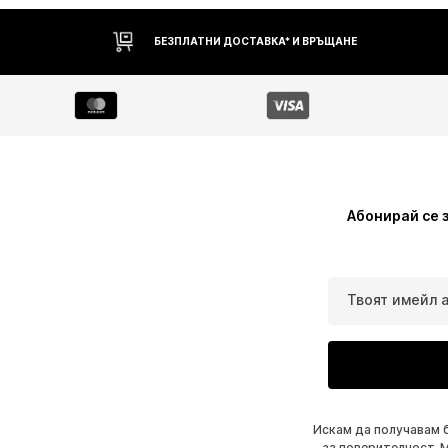
БЕЗПЛАТНИ ДОСТАВКА* И ВРЪЩАНЕ
Абонирай се 
Твоят имейл 
Искам да получавам 
за поверителност
. 