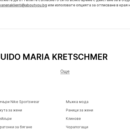
vanenaklienti@aboutyou.bg
или използвате опцията за отписване в края 
GUIDO MARIA KRETSCHMER
Още
ичъри Nike Sportswear
Мъжка мода
жута за жени
Раници за жени
ейзъри
Клинове
ратонки за бягане
Чорапогащи