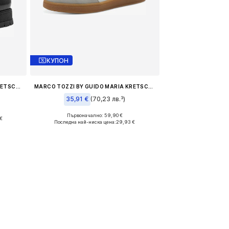
КУПОН
MARCO TOZZI BY GUIDO MARIA KRETSCHMER
MARCO TOZZI BY GUIDO MARIA KRETSCHMER
35,91 €
(70,23 лв.³)
и
Първоначално: 59,90 €
€
Налични размери: 40, 41
Последна най-ниска цена:
29,93 €
а
Добави в кошницата