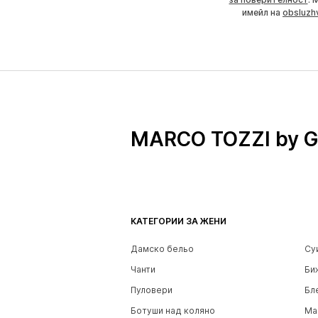
имейл на
obsluzh
MARCO TOZZI by 
КАТЕГОРИИ ЗА ЖЕНИ
Дамско бельо
Су
Чанти
Би
Пуловери
Бл
Ботуши над коляно
Ма