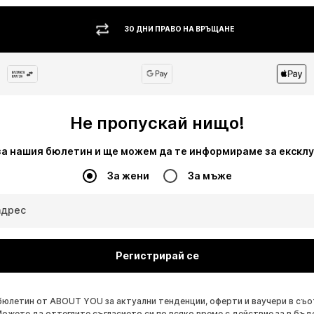
30 ДНИ ПРАВО НА ВРЪЩАНЕ
Не пропускай нищо!
за нашия бюлетин и ще можем да те информираме за екскл
За жени
За мъже
адрес
Регистрирай се
бюлетин от ABOUT YOU за актуални тенденции, оферти и ваучери в съ
Можете да оттеглите съгласието си по всяко време с действие за в бъд