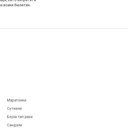
на всеки бюлетин.
Маратонки
Сутиени
Блузи тип риза
Сандали