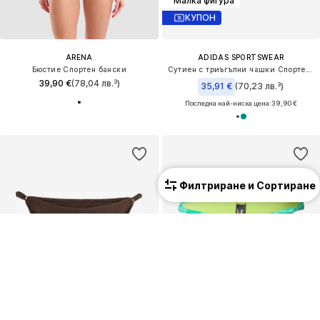
Малка фигура
КУПОН
ARENA
ADIDAS SPORTSWEAR
Бюстие Спортен бански
Сутиен с триъгълни чашки Спортен бикини топ 'Iconisea'
39,90 €
(78,04 лв.³)
35,91 €
(70,23 лв.³)
Последна най-ниска цена:
39,90 €
Филтриране и Сортиране