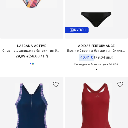
КУПОН
LASCANA ACTIVE
ADIDAS PERFORMANCE
Спортно долнище на бански тип бикини
Бюстие Спортни бански тип бикини '3-Stripes V-Back'
29,99 €
(58,66 лв.³)
40,41 €
(79,04 лв.³)
Последна най-ниска цена:
44,90 €