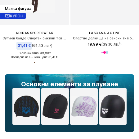
Малка фигура
КУПОН
ADIDAS SPORTSWEAR
LASCANA ACTIVE
Сутиен бандо Спортен бикини топ 'Iconisea'
Спортно долнище на бански тип бикини
19,99 €
(39,10 лв.³)
31,41 €
(61,43 лв.³)
Първоначално: 39,90 €
Последна най-ниска цена:
31,41 €
Основни елементи за плуване