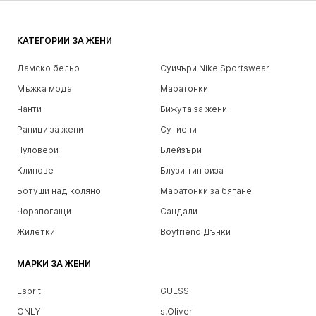
КАТЕГОРИИ ЗА ЖЕНИ
Дамско бельо
Суичъри Nike Sportswear
Мъжка мода
Маратонки
Чанти
Бижута за жени
Раници за жени
Сутиени
Пуловери
Блейзъри
Клинове
Блузи тип риза
Ботуши над коляно
Маратонки за бягане
Чорапогащи
Сандали
Жилетки
Boyfriend Дънки
МАРКИ ЗА ЖЕНИ
Esprit
GUESS
ONLY
s.Oliver