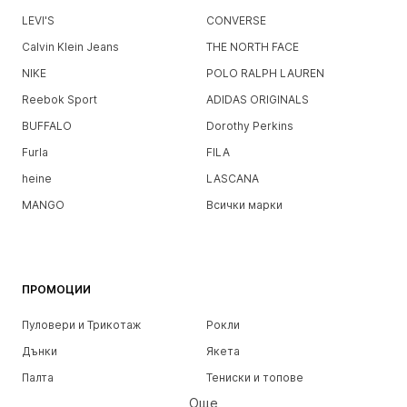
LEVI'S
CONVERSE
Calvin Klein Jeans
THE NORTH FACE
NIKE
POLO RALPH LAUREN
Reebok Sport
ADIDAS ORIGINALS
BUFFALO
Dorothy Perkins
Furla
FILA
heine
LASCANA
MANGO
Всички марки
ПРОМОЦИИ
Пуловери и Трикотаж
Рокли
Дънки
Якета
Палта
Тениски и топове
Още
Панталони
Бельо