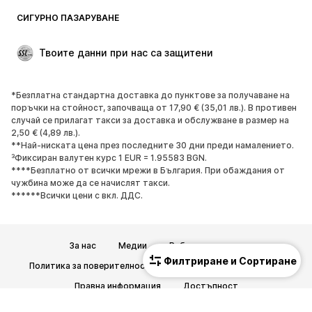
Блейзери
Гащеризони и комбинезони
СИГУРНО ПАЗАРУВАНЕ
Големи размери
Мода за бременни
Специални Поводи
ЕКСКЛУЗИВНО
Твоите данни при нас са защитени
Рециклиране
*Безплатна стандартна доставка до пунктове за получаване на
ОБУВКИ
поръчки на стойност, започваща от 17,90 € (35,01 лв.). В противен
случай се прилагат такси за доставка и обслужване в размер на
НОВО
Популярно
2,50 € (4,89 лв.).
**Най-ниската цена през последните 30 дни преди намалението.
Маратонки
Боти
³Фиксиран валутен курс 1 EUR = 1.95583 BGN.
Обувки с висок ток
Ботуши
****Безплатно от всички мрежи в България. При обаждания от
чужбина може да се начислят такси.
Сандали
Ниски обувки
******Всички цени с вкл. ДДС.
Спортни обувки
Балерини
Чехли
Домашни пантофи
За нас
Медии
Работни позиции
ЕКСКЛУЗИВНО
Филтриране и Сортиране
Политика за поверителност
Общи търговски условия
СПОРТ
Правна информация
Достъпност
Спортно облекло
Видове спорт
Безопасност на продукта