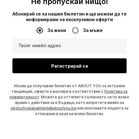
Не пропускай нищо!
Абонирай се за нашия бюлетин и ще можем да те
информираме за ексклузивни оферти
За жени
За мъже
Твоят имейл адрес
Регистрирай се
Искам да получавам бюлетин от ABOUT YOU за актуални
тенденции, оферти и ваучери в съответствие с
Политика за
поверителност
. Можете да оттеглите съгласието си по всяко
време с действие за в бъдеще, като изпратите имейл на
obsluzhvanenaklienti@aboutyou.bg
или използвате опцията за
отписване в края на всеки бюлетин.