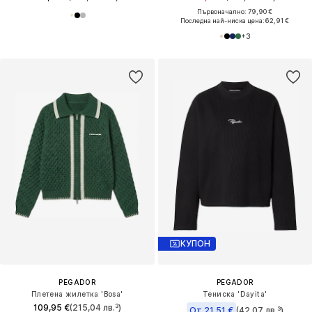
Първоначално: 79,90 €
Последна най-ниска цена:
62,91 €
+
3
КУПОН
PEGADOR
PEGADOR
Плетена жилетка 'Bosa'
Тениска 'Dayita'
109,95 €
(215,04 лв.³)
От 21,51 €
(42,07 лв.³)