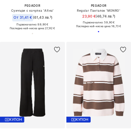
PEGADOR
PEGADOR
Суичъри с качулка 'Altea'
Regular Панталон 'MONRO'
23,90 €
(46,74 лв.³)
От 31,41 €
(61,43 лв.³)
Първоначално: 59,90 €
Първоначално: 89,90 €
Последна най-ниска цена:
16,73 €
Последна най-ниска цена:
27,92 €
КУПОН
КУПОН