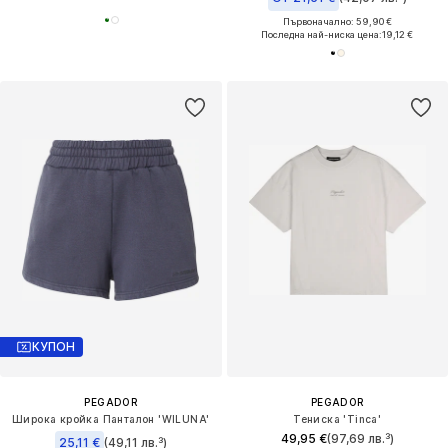
Първоначално: 59,90 €
Последна най-ниска цена:
19,12 €
КУПОН
PEGADOR
PEGADOR
Широка кройка Панталон 'WILUNA'
Тениска 'Tinca'
49,95 €
(97,69 лв.³)
25,11 €
(49,11 лв.³)