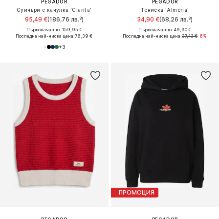
PEGADOR
PEGADOR
Суичъри с качулка 'Clarita'
Тениска 'Almeria'
95,49 €
(186,76 лв.³)
34,90 €
(68,26 лв.³)
Първоначално: 159,95 €
Първоначално: 49,90 €
Последна най-ниска цена:
76,39 €
Последна най-ниска цена:
37,43 €
-6%
+
3
ПРОМОЦИЯ