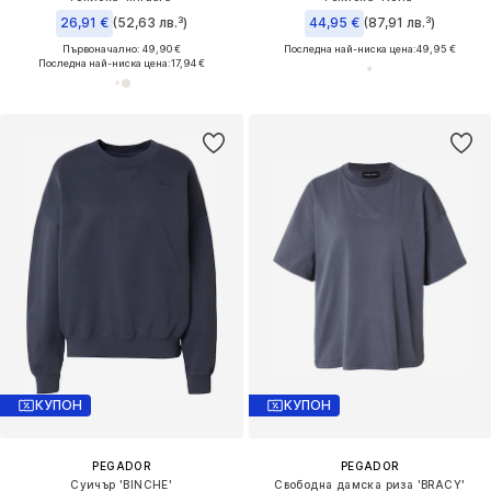
26,91 €
(52,63 лв.³)
44,95 €
(87,91 лв.³)
Първоначално: 49,90 €
Последна най-ниска цена:
49,95 €
Последна най-ниска цена:
17,94 €
КУПОН
КУПОН
PEGADOR
PEGADOR
Суичър 'BINCHE'
Свободна дамска риза 'BRACY'