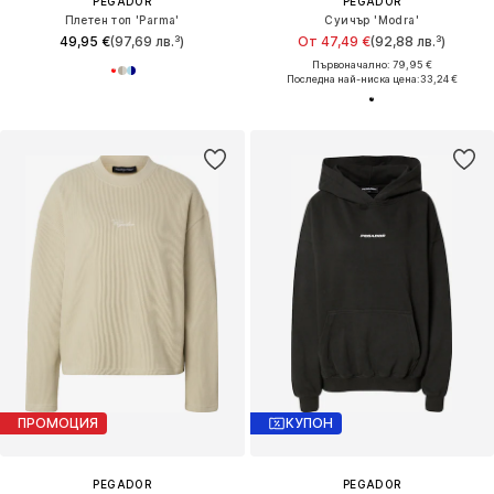
PEGADOR
PEGADOR
Плетен топ 'Parma'
Суичър 'Modra'
49,95 €
(97,69 лв.³)
От 47,49 €
(92,88 лв.³)
Първоначално: 79,95 €
Последна най-ниска цена:
33,24 €
ПРОМОЦИЯ
КУПОН
PEGADOR
PEGADOR