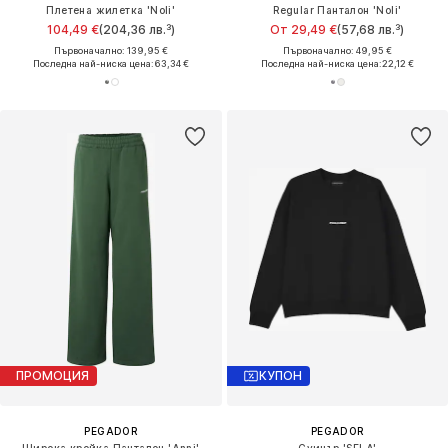
Плетена жилетка 'Noli'
Regular Панталон 'Noli'
104,49 €
(204,36 лв.³)
От 29,49 €
(57,68 лв.³)
Първоначално: 139,95 €
Първоначално: 49,95 €
Последна най-ниска цена:
63,34 €
Последна най-ниска цена:
22,12 €
ПРОМОЦИЯ
КУПОН
PEGADOR
PEGADOR
Широка кройка Панталон 'Anni'
Суичър 'SELA'