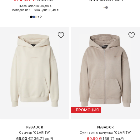
Първоначално: 35,95 €
Последна най-ниска цена:
21,49 €
+
2
ПРОМОЦИЯ
PEGADOR
PEGADOR
Суичър 'CLARITA'
Суичъри с качулка 'CLARITA'
69,90 €
(136,71 лв.³)
69,90 €
(136,71 лв.³)