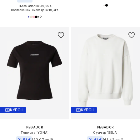
Първоначално: 39,90 €
Последна най-ниска цена:
16,74 €
+
2
КУПОН
КУПОН
PEGADOR
PEGADOR
Тениска 'YONA'
Суичър 'SELA'
21,51 €
(42,07 лв.³)
31,41 €
(61,43 лв.³)