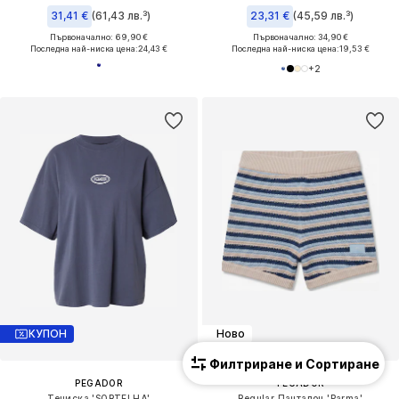
31,41 €
(61,43 лв.³)
23,31 €
(45,59 лв.³)
Първоначално: 69,90 €
Първоначално: 34,90 €
Последна най-ниска цена:
24,43 €
Последна най-ниска цена:
19,53 €
+
2
КУПОН
Ново
Филтриране и Сортиране
PEGADOR
PEGADOR
Тениска 'SORTELHA'
Regular Панталон 'Parma'