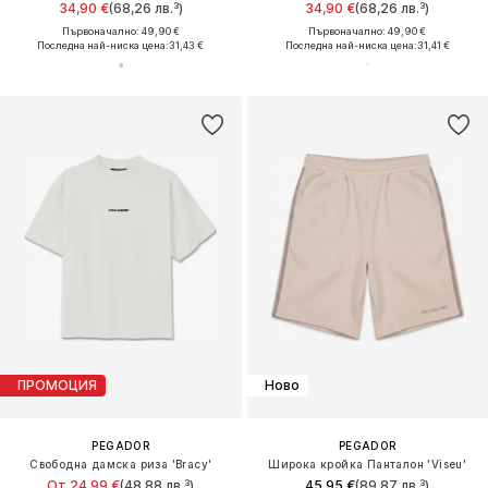
34,90 €
(68,26 лв.³)
34,90 €
(68,26 лв.³)
Първоначално: 49,90 €
Първоначално: 49,90 €
Последна най-ниска цена:
31,43 €
Последна най-ниска цена:
31,41 €
ПРОМОЦИЯ
Ново
PEGADOR
PEGADOR
Свободна дамска риза 'Bracy'
Широка кройка Панталон 'Viseu'
От 24,99 €
(48,88 лв.³)
45,95 €
(89,87 лв.³)