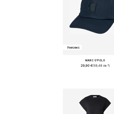
Унисекс
MARC O'POLO
29,90 €
(58,48 лв.³)
Налични размери: 55-60
Добави в кошницат