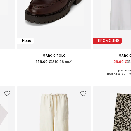
Ново
ПРОМОЦИЯ
MARC O'POLO
MARC 
159,00 €
(310,98 лв.³)
29,90 €
(5
Първоначалн
и
Налични размери: 36, 38, 39, 40, 41
Налични размери: XS
Последна най-нис
а
Добави в кошницата
Добави в 