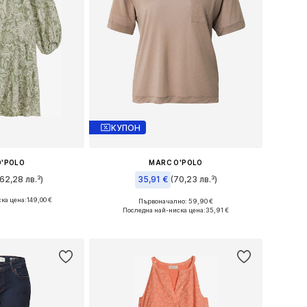
КУПОН
O'POLO
MARC O'POLO
62,28 лв.³)
35,91 €
(70,23 лв.³)
ка цена:
149,00 €
Първоначално: 59,90 €
 34, 36, 38, 40
Налични размери: XS, S, M, L, XL
Последна най-ниска цена:
35,91 €
кошницата
Добави в кошницата