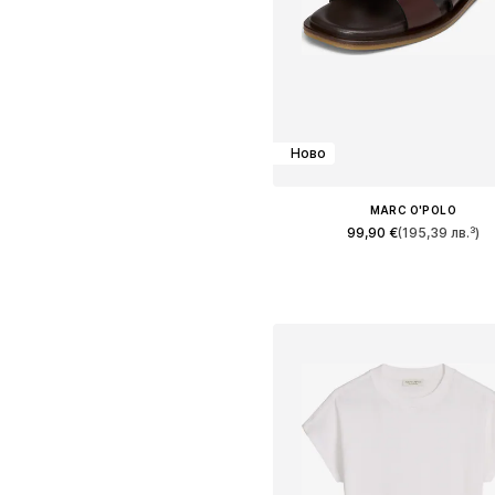
Ново
MARC O'POLO
99,90 €
(195,39 лв.³)
Предлага се в много размер
Добави в кошницат