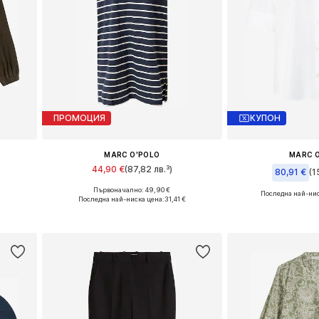
ПРОМОЦИЯ
КУПОН
MARC O'POLO
MARC 
44,90 €
(87,82 лв.³)
80,91 €
(1
Първоначално: 49,90 €
Последна най-нис
L
Налични размери: S, M, L, XL
Последна най-ниска цена:
31,41 €
Налични размери:
а
Добави в кошницата
Добави в 