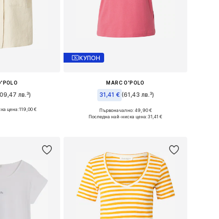
КУПОН
O'POLO
MARC O'POLO
09,47 лв.³)
31,41 €
(61,43 лв.³)
ка цена:
119,00 €
+
4
Първоначално: 49,90 €
 XS, S, M, L, XL
Налични размери: XS, S, M, L, XL
Последна най-ниска цена:
31,41 €
кошницата
Добави в кошницата