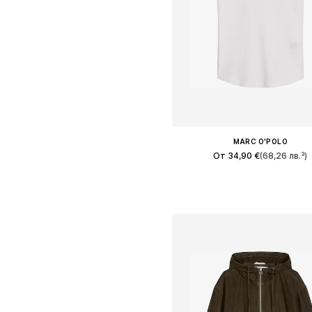
MARC O'POLO
От 34,90 €
(68,26 лв.³)
Предлага се в много размер
Добави в кошницат