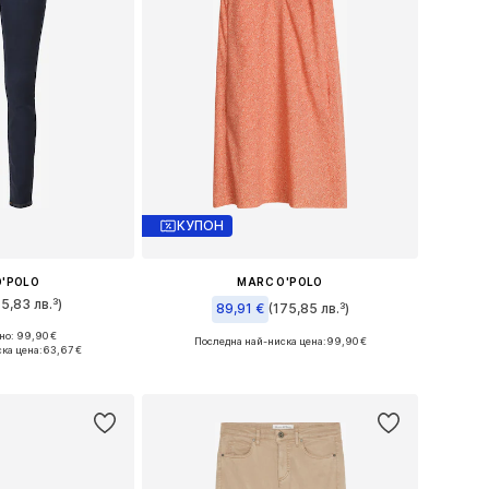
КУПОН
O'POLO
MARC O'POLO
75,83 лв.³)
89,91 €
(175,85 лв.³)
о: 99,90 €
Последна най-ниска цена:
99,90 €
много размери
ка цена:
63,67 €
Налични размери: 38, 40, 42, 44
кошницата
Добави в кошницата