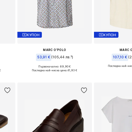
КУПОН
КУПОН
MARC O'POLO
MARC 
53,91 €
(105,44 лв.³)
107,10 €
(2
Последна най-нис
Първоначално: 69,90 €
тен
Налични размери: XS, S, M, L, XL
Налични размери:
€
Последна най-ниска цена:
41,93 €
а
Добави в кошницата
Добави в 