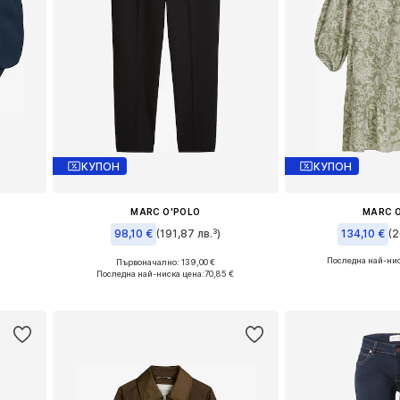
КУПОН
КУПОН
MARC O'POLO
MARC 
98,10 €
(191,87 лв.³)
134,10 €
(2
Последна най-нис
Първоначално: 139,00 €
Налични размери: 36 x стандартен
Налични размери:
Последна най-ниска цена:
70,85 €
а
Добави в кошницата
Добави в 