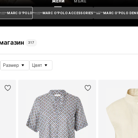
ЖЕНИ
МЪЖЕ
MARC O'POLO
MARC O'POLO ACCESSORIES
MARC O'POLO DEN
 магазин
317
Размер
Цвят