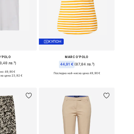
КУПОН
O'POLO
MARC O'POLO
8,48 лв.³)
44,91 €
(87,84 лв.³)
о: 49,90 €
Последна най-ниска цена:
49,90 €
, S, M, L, XL, XXL
ка цена:
23,92 €
Налични размери: S, M, L, XL
кошницата
Добави в кошницата