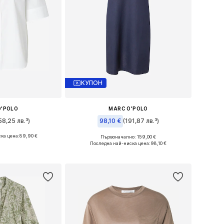
КУПОН
O'POLO
MARC O'POLO
58,25 лв.³)
98,10 €
(191,87 лв.³)
ка цена:
89,90 €
Първоначално: 159,00 €
 XS, S, M, L, XL
Налични размери: 34, 36, 38, 40
Последна най-ниска цена:
98,10 €
кошницата
Добави в кошницата