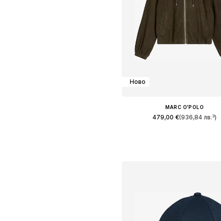
Ново
MARC O'POLO
479,00 €
(936,84 лв.³)
Налични размери: XS, S, M, 
Добави в кошницат