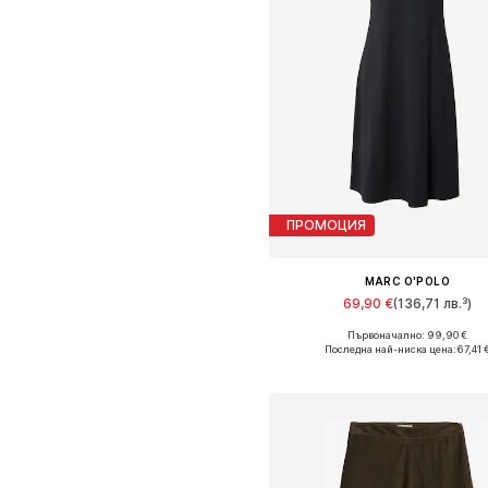
ПРОМОЦИЯ
MARC O'POLO
69,90 €
(136,71 лв.³)
Първоначално: 99,90 €
Налични размери: 34, 36, 38, 40
Последна най-ниска цена:
67,41 
Добави в кошницат