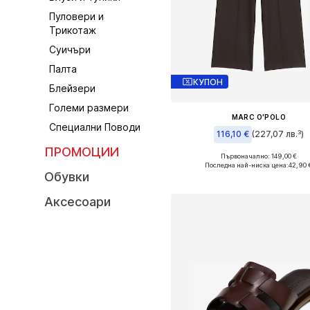
Пуловери и
Трикотаж
Суичъри
Палта
КУПОН
Блейзери
Големи размери
MARC O'POLO
Специални Поводи
116,10 €
(227,07 лв.³)
ПРОМОЦИИ
Първоначално: 149,00 €
Налични размери: 44 x стандар
Последна най-ниска цена:
42,90 
Обувки
Добави в кошницат
Аксесоари