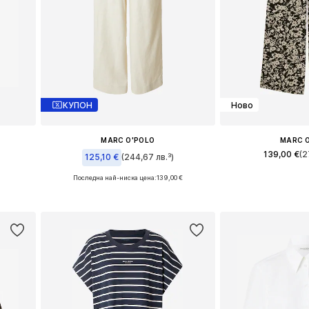
КУПОН
Ново
MARC O'POLO
MARC 
139,00 €
(2
125,10 €
(244,67 лв.³)
Последна най-ниска цена:
139,00 €
и
Налични размери: 34, 36, 38, 40, 42
а
Добави в 
Добави в кошницата