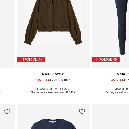
ПРОМОЦИЯ
ПРОМОЦИЯ
MARC O'POLO
MARC 
139,00 €
(271,86 лв.³)
89,90 €
(1
Първоначално: 199,00 €
Първоначалн
, 42
Предлага се в много размери
Предлага се в 
€
Последна най-ниска цена:
125,10 €
Последна най-нис
а
Добави в кошницата
Добави в 