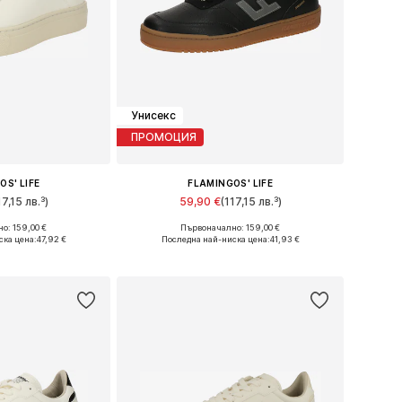
Унисекс
ПРОМОЦИЯ
OS' LIFE
FLAMINGOS' LIFE
17,15 лв.³)
59,90 €
(117,15 лв.³)
о: 159,00 €
Първоначално: 159,00 €
ери: 36, 37
Налични размери: 38
ска цена:
47,92 €
Последна най-ниска цена:
41,93 €
кошницата
Добави в кошницата