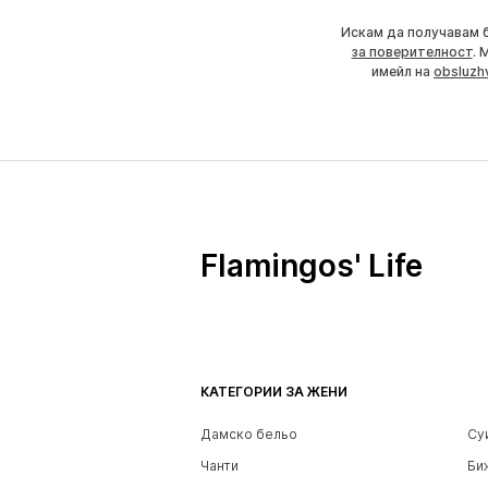
Искам да получавам 
за поверителност
. 
имейл на
obsluzh
Flamingos' Life
КАТЕГОРИИ ЗА ЖЕНИ
Дамско бельо
Су
Чанти
Би