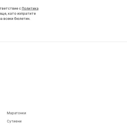
ответствие с
Политика
еще, като изпратите
на всеки бюлетин.
Маратонки
Сутиени