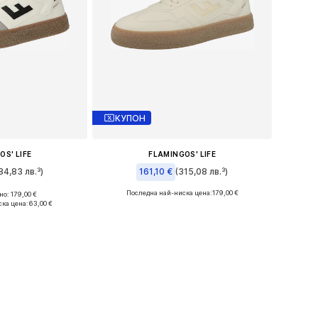
КУПОН
OS' LIFE
FLAMINGOS' LIFE
84,83 лв.³)
161,10 €
(315,08 лв.³)
Последна най-ниска цена:
179,00 €
о: 179,00 €
змери: 36
Налични размери: 41
ска цена:
63,00 €
кошницата
Добави в кошницата