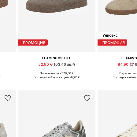
Унисекс
ПРОМОЦИЯ
ПРОМОЦИЯ
FLAMINGOS' LIFE
FLAMING
52,90 €
(103,46 лв.³)
84,90 €
(1
Първоначално: 179,00 €
Първоначалн
Налични размери: 36
Налични ра
€
Последна най-ниска цена:
47,61 €
Последна най-ни
а
Добави в кошницата
Добави в 