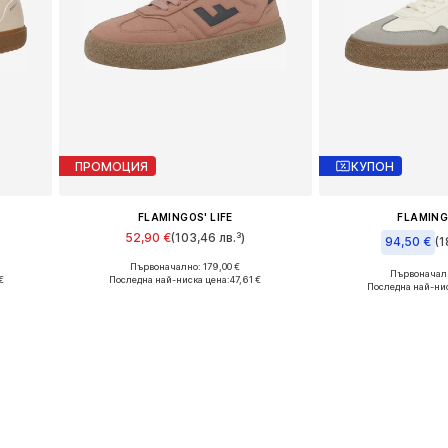
ПРОМОЦИЯ
КУПОН
FLAMINGOS' LIFE
FLAMING
52,90 €
(103,46 лв.³)
94,50 €
(1
Първоначално: 179,00 €
Налични размери: 36, 39
Първоначалн
€
Последна най-ниска цена:
47,61 €
Налични ра
Последна най-ни
а
Добави в кошницата
Добави в 