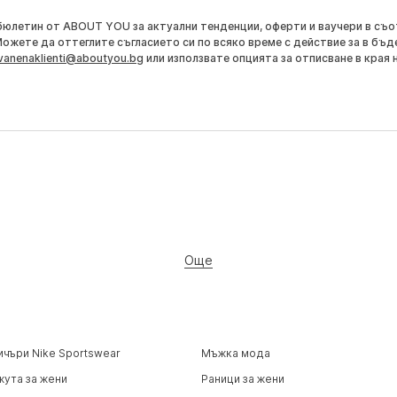
бюлетин от ABOUT YOU за актуални тенденции, оферти и ваучери в съ
Можете да оттеглите съгласието си по всяко време с действие за в бъд
vanenaklienti@aboutyou.bg
или използвате опцията за отписване в края 
Още
ичъри Nike Sportswear
Мъжка мода
жута за жени
Раници за жени