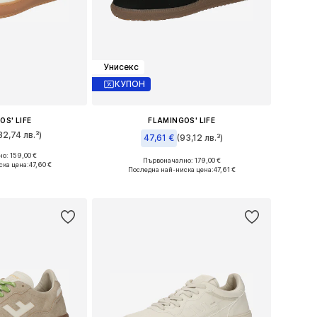
Унисекс
КУПОН
OS' LIFE
FLAMINGOS' LIFE
32,74 лв.³)
47,61 €
(93,12 лв.³)
о: 159,00 €
змери: 36
Първоначално: 179,00 €
ска цена:
47,60 €
Налични размери: 36
Последна най-ниска цена:
47,61 €
кошницата
Добави в кошницата