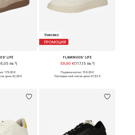
Унисекс
ПРОМОЦИЯ
OS' LIFE
FLAMINGOS' LIFE
66,05 лв.³)
59,90 €
(117,15 лв.³)
о: 179,00 €
Първоначално: 159,00 €
змери: 42
Налични размери: 36, 37
ска цена:
42,00 €
Последна най-ниска цена:
47,92 €
кошницата
Добави в кошницата