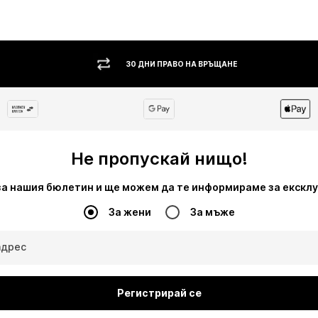
30 ДНИ ПРАВО НА ВРЪЩАНЕ
Не пропускай нищо!
за нашия бюлетин и ще можем да те информираме за екскл
За жени
За мъже
адрес
Регистрирай се