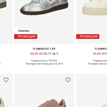
Унисекс
ПРОМОЦИЯ
ПРОМОЦИЯ
FLAMINGOS' LIFE
FLAMING
69,90 €
(136,71 лв.³)
59,90 €
(1
Първоначално: 179,00 €
Първоначалн
Налични размери: 36, 37
Налични разм
€
Последна най-ниска цена:
55,92 €
Последна най-ни
а
Добави в кошницата
Добави в 