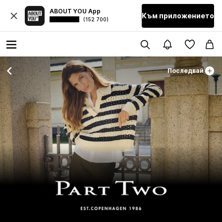
ABOUT YOU App
Към приложението
(152 700)
Последвай