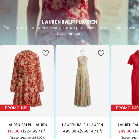
LAUREN RALPH LAUREN
Елегантност в движение: силуети за градински партита, почивки или
работни дни.
ПРОМОЦИЯ
ПРОМОЦИЯ
LAUREN RALPH LAUREN
LAUREN RALPH LAUREN
LAUREN RA
115,00 €
(224,92 лв.³)
495,00 €
(968,14 лв.³)
249,00 €
(4
Първоначално: 295,00 €
Първоначалн