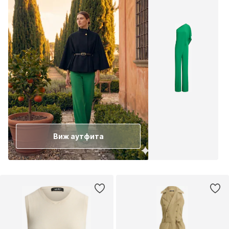
Виж аутфита