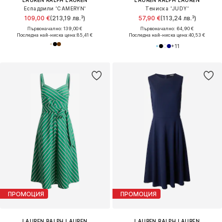
LAUREN RALPH LAUREN
LAUREN RALPH LAUREN
Еспадрили 'CAMERYN'
Тениска 'JUDY'
109,00 €
(213,19 лв.³)
57,90 €
(113,24 лв.³)
Първоначално: 139,00 €
Първоначално: 64,90 €
Последна най-ниска цена:
85,41 €
Последна най-ниска цена:
40,53 €
+
11
ПРОМОЦИЯ
ПРОМОЦИЯ
LAUREN RALPH LAUREN
LAUREN RALPH LAUREN