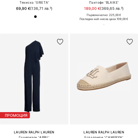
Тениска 'GRIETA'
Пантофи 'BLAIKE'
69,90 €
(136,71 лв.³)
189,00 €
(369,65 лв.³)
Първоначално: 225,00 €
Последна най-ниска цена:
109,00 €
ПРОМОЦИЯ
LAUREN RALPH LAUREN
LAUREN RALPH LAUREN
Гащеризон 'APRIL'
Еспадрили 'CAMERYN'