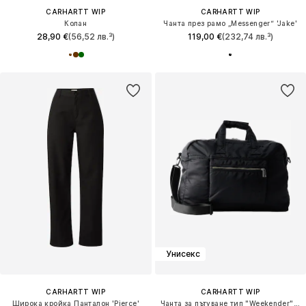
CARHARTT WIP
CARHARTT WIP
Колан
Чанта през рамо „Messenger“ 'Jake'
28,90 €
(56,52 лв.³)
119,00 €
(232,74 лв.³)
Унисекс
CARHARTT WIP
CARHARTT WIP
Широка кройка Панталон 'Pierce'
Чанта за пътуване тип "Weekender" 'Otis'