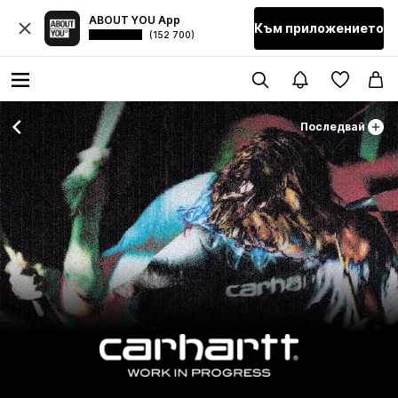
ABOUT YOU App
Към приложението
(152 700)
Последвай