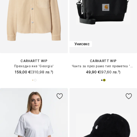
Унисекс
CARHARTT WIP
CARHARTT WIP
Преходно яке 'Georgia'
Чанта за през рамо тип преметка 'Kyle'
159,00 €
(310,98 лв.³)
49,90 €
(97,60 лв.³)