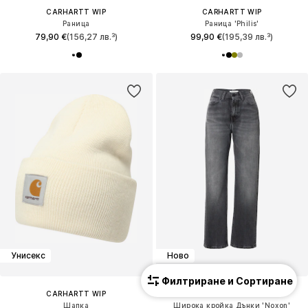
CARHARTT WIP
CARHARTT WIP
Раница
Раница 'Philis'
79,90 €
(156,27 лв.³)
99,90 €
(195,39 лв.³)
Унисекс
Ново
Филтриране и Сортиране
CARHARTT WIP
CARHARTT WIP
Шапка
Широка кройка Дънки 'Noxon'