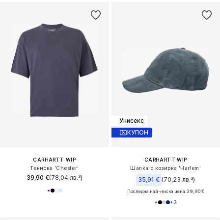
Унисекс
КУПОН
CARHARTT WIP
CARHARTT WIP
Тениска 'Chester'
Шапка с козирка 'Harlem'
39,90 €
(78,04 лв.³)
35,91 €
(70,23 лв.³)
Последна най-ниска цена:
39,90 €
+
3