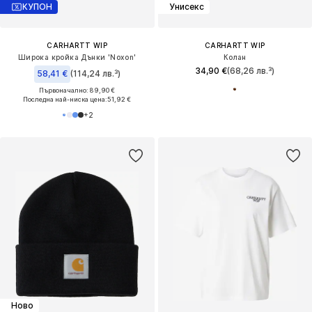
КУПОН
Унисекс
CARHARTT WIP
CARHARTT WIP
Широка кройка Дънки 'Noxon'
Колан
34,90 €
(68,26 лв.³)
58,41 €
(114,24 лв.³)
Първоначално: 89,90 €
Последна най-ниска цена:
51,92 €
+
2
Ново