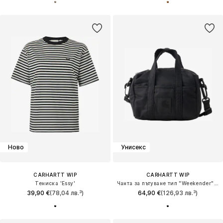
Ново
Унисекс
CARHARTT WIP
CARHARTT WIP
Тениска 'Essy'
Чанта за пътуване тип "Weekender" 'Otis'
39,90 €
(78,04 лв.³)
64,90 €
(126,93 лв.³)