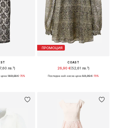
ПРОМОЦИЯ
AST
COAST
7,60 лв.³)
26,90 €
(52,61 лв.³)
 цена:
169,00 €
-70%
Последна най-ниска цена:
89,90 €
-70%
6, 38, 40, 42, 46
Налични размери: S, M, L, XL, XXL, XXXL
кошницата
Добави в кошницата