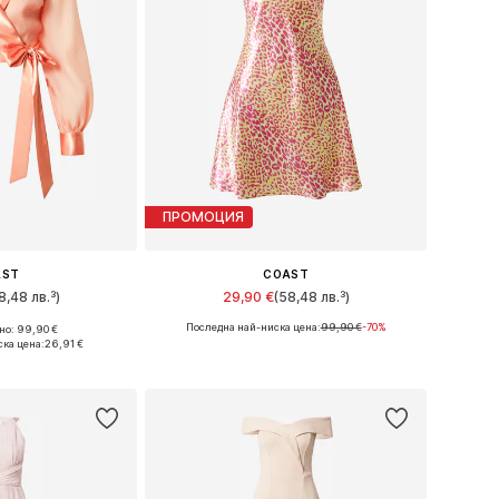
ПРОМОЦИЯ
AST
COAST
8,48 лв.³)
29,90 €
(58,48 лв.³)
Последна най-ниска цена:
99,90 €
-70%
о: 99,90 €
L, XL, XXL, XXXL
Налични размери: 40, 42, 46
ка цена:
26,91 €
кошницата
Добави в кошницата