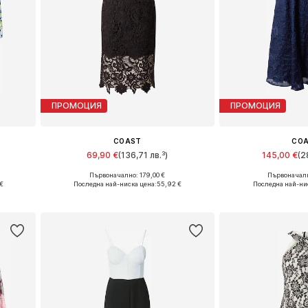
ПРОМОЦИЯ
ПРОМОЦИЯ
COAST
CO
69,90 €
(136,71 лв.³)
145,00 €
(2
Първоначално: 179,00 €
Първоначалн
44
Налични размери: 36, 38, 40, 42
Налични размер
€
Последна най-ниска цена:
55,92 €
Последна най-ни
а
Добави в кошницата
Добави в 