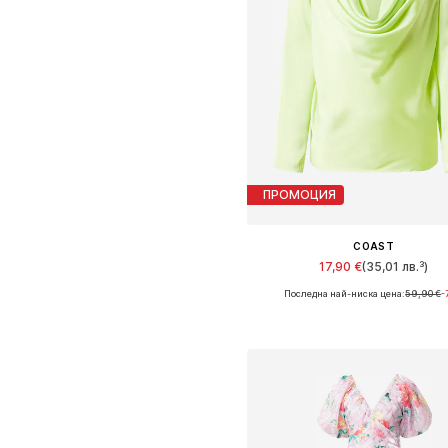
ПРОМОЦИЯ
COAST
17,90 €
(35,01 лв.³)
Последна най-ниска цена:
59,90 €
-
Налични размери: S, M
Добави в кошницат