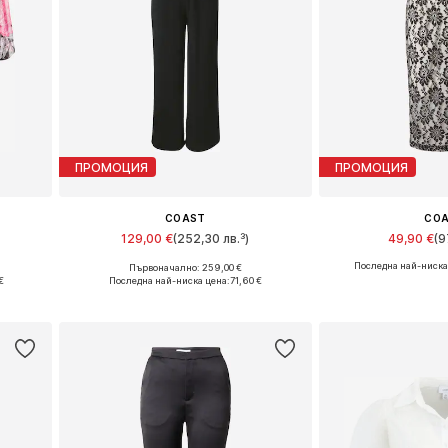
ПРОМОЦИЯ
ПРОМОЦИЯ
COAST
CO
129,00 €
(252,30 лв.³)
49,90 €
(9
Последна най-ниска
Първоначално: 259,00 €
, 44
Налични размери: M, L, XL, XXL
Налични размери: 3
€
Последна най-ниска цена:
71,60 €
а
Добави в кошницата
Добави в 