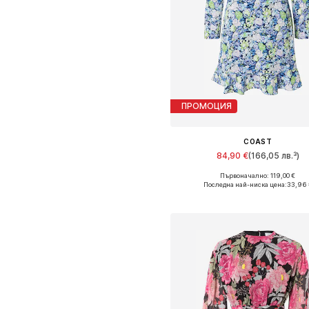
ПРОМОЦИЯ
COAST
84,90 €
(166,05 лв.³)
Първоначално: 119,00 €
Налични размери: 38, 40, 42, 
Последна най-ниска цена:
33,96 
Добави в кошницат