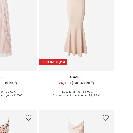
ПРОМОЦИЯ
AST
COAST
95,39 лв.³)
74,90 €
(146,49 лв.³)
о: 169,00 €
Първоначално: 129,00 €
и: 40, 42, 44
Налични размери: 38, 42, 44, 46
ска цена:
46,00 €
Последна най-ниска цена:
29,96 €
кошницата
Добави в кошницата