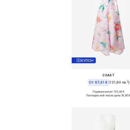
КУПОН
COAST
От 67,41 €
(131,84 лв.³)
Първоначално: 155,00 €
Налични размери: 36, 40
Последна най-ниска цена:
74,90 
Добави в кошницат