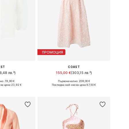
ПРОМОЦИЯ
AST
COAST
8,48 лв.³)
155,00 €
(303,15 лв.³)
о: 79,90 €
Първоначално: 209,00 €
, L, XL, XXL, XXXL
Налични размери: 36, 38
ка цена:
23,92 €
Последна най-ниска цена:
87,50 €
кошницата
Добави в кошницата