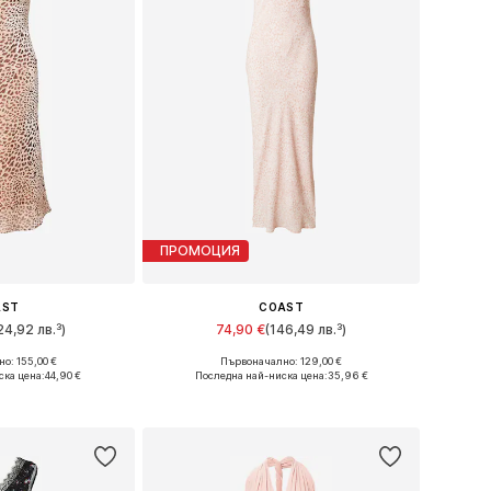
ПРОМОЦИЯ
AST
COAST
24,92 лв.³)
74,90 €
(146,49 лв.³)
о: 155,00 €
Първоначално: 129,00 €
ери: 38, 42
Налични размери: 40, 42
ска цена:
44,90 €
Последна най-ниска цена:
35,96 €
кошницата
Добави в кошницата