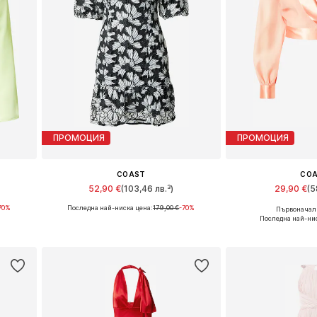
ПРОМОЦИЯ
ПРОМОЦИЯ
COAST
CO
52,90 €
(103,46 лв.³)
29,90 €
(5
70%
Последна най-ниска цена:
179,00 €
-70%
Първоначалн
Налични размери: 40, 42, 44
Налични размери: 
Последна най-нис
а
Добави в кошницата
Добави в 