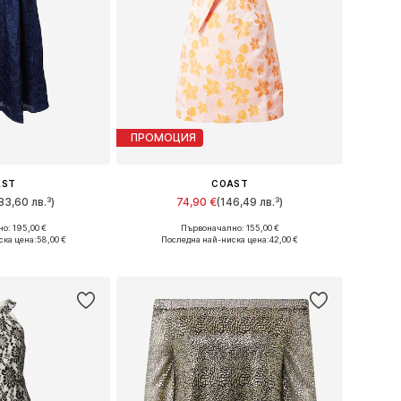
ПРОМОЦИЯ
AST
COAST
83,60 лв.³)
74,90 €
(146,49 лв.³)
о: 195,00 €
Първоначално: 155,00 €
и: 34, 36, 38
Налични размери: 38, 40, 42, 44, 46
ска цена:
58,00 €
Последна най-ниска цена:
42,00 €
кошницата
Добави в кошницата