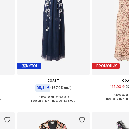
КУПОН
ПРОМОЦИЯ
COAST
CO
115,00 €
(2
85,41 €
(167,05 лв.³)
Първоначалн
Налични разм
Първоначално: 245,00 €
€
Налични размери: 38, 40
Последна най-ни
Последна най-ниска цена:
58,00 €
а
Добави в 
Добави в кошницата