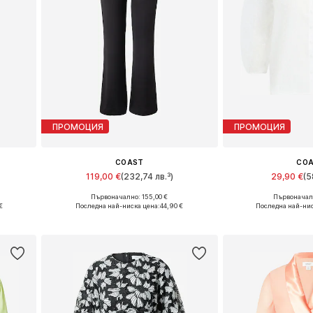
ПРОМОЦИЯ
ПРОМОЦИЯ
COAST
CO
119,00 €
(232,74 лв.³)
29,90 €
(5
Първоначално: 155,00 €
Първоначалн
 42
Налични размери: 36, 38, 40
Налични размери: M
€
Последна най-ниска цена:
44,90 €
Последна най-нис
а
Добави в кошницата
Добави в 