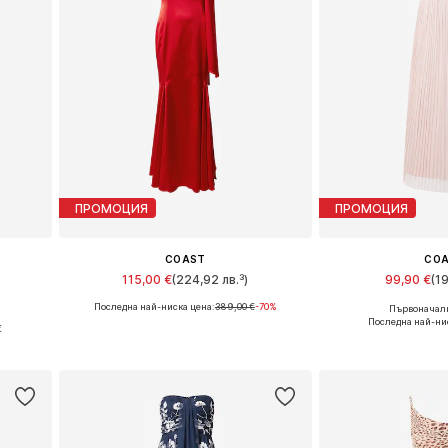
ПРОМОЦИЯ
ПРОМОЦИЯ
COAST
CO
115,00 €
(224,92 лв.³)
99,90 €
(1
Последна най-ниска цена:
389,00 €
-70%
Първоначалн
Налични размери: 40, 42
Налични размер
Последна най-ни
€
Добави в кошницата
Добави в 
а