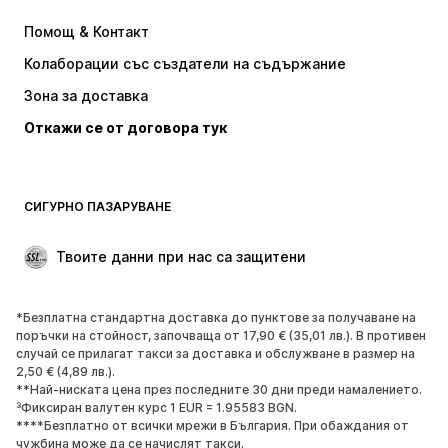
Рокли
Дънки
Помощ & Контакт
Тениски и топове
Панталони
Колаборации със създатели на съдържание
Якета
Пуловери и Трикотаж
Зона за доставка
Бельо
Блузи и туники
Откажи се от договора тук
Палта
Поли
Бански и плажна мода
Суичъри
Блейзери
Гащеризони и комбинезони
СИГУРНО ПАЗАРУВАНЕ
Големи размери
Мода за бременни
Специални Поводи
ЕКСКЛУЗИВНО
Твоите данни при нас са защитени
Рециклиране
*Безплатна стандартна доставка до пунктове за получаване на
ОБУВКИ
поръчки на стойност, започваща от 17,90 € (35,01 лв.). В противен
случай се прилагат такси за доставка и обслужване в размер на
НОВО
Популярно
2,50 € (4,89 лв.).
**Най-ниската цена през последните 30 дни преди намалението.
Маратонки
Боти
³Фиксиран валутен курс 1 EUR = 1.95583 BGN.
Обувки с висок ток
Ботуши
****Безплатно от всички мрежи в България. При обаждания от
чужбина може да се начислят такси.