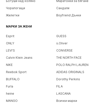
Ботуши над коляно
Маратонки за бягане
Чорапогащи
Сандали
Жилетки
Boyfriend Дънки
МАРКИ ЗА ЖЕНИ
Esprit
GUESS
ONLY
s.Oliver
LEVI'S
CONVERSE
Calvin Klein Jeans
THE NORTH FACE
NIKE
POLO RALPH LAUREN
Reebok Sport
ADIDAS ORIGINALS
BUFFALO
Dorothy Perkins
Furla
FILA
heine
LASCANA
MANGO
Всички марки