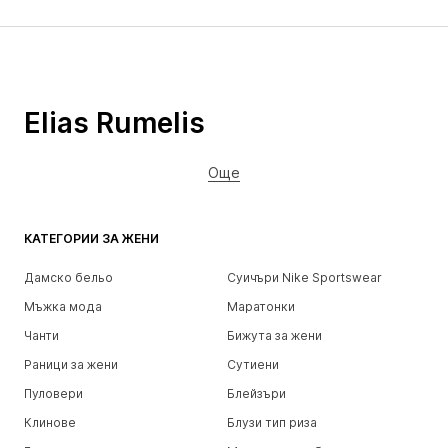
Elias Rumelis
Още
КАТЕГОРИИ ЗА ЖЕНИ
Дамско бельо
Суичъри Nike Sportswear
Мъжка мода
Маратонки
Чанти
Бижута за жени
Раници за жени
Сутиени
Пуловери
Блейзъри
Клинове
Блузи тип риза