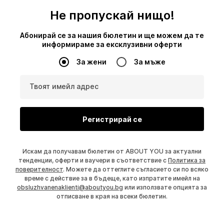
Не пропускай нищо!
Абонирай се за нашия бюлетин и ще можем да те
информираме за ексклузивни оферти
За жени
За мъже
Твоят имейл адрес
Регистрирай се
Искам да получавам бюлетин от ABOUT YOU за актуални
тенденции, оферти и ваучери в съответствие с
Политика за
поверителност
. Можете да оттеглите съгласието си по всяко
време с действие за в бъдеще, като изпратите имейл на
obsluzhvanenaklienti@aboutyou.bg
или използвате опцията за
отписване в края на всеки бюлетин.