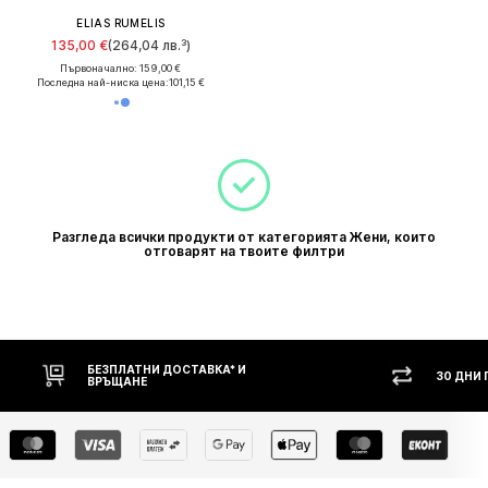
ELIAS RUMELIS
135,00 €
(264,04 лв.³)
Първоначално: 159,00 €
Последна най-ниска цена:
101,15 €
Разгледа всички продукти от категорията Жени, които
отговарят на твоите филтри
30 ДНИ ПРАВО НА ВРЪЩАНЕ
НАЛ