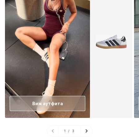
Виж аутфита
1
/
3