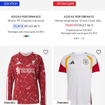
КУПОН
ПРОМОЦИЯ
ADIDAS PERFORMANCE
ADIDAS PERFORMANCE
Skinny Fit Спортен панталон
Ниски маратонки 'Grand Court Alpha 00s'
79,90 €
(156,27 лв.³)
31,41 €
(61,43 лв.³)
Първоначално: 89,90 €
Последна най-ниска цена:
34,90 €
Последна най-ниска цена:
53,91 €
+
2
Унисекс
Унисекс