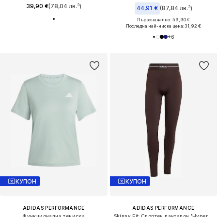
39,90 €
(78,04 лв.³)
44,91 €
(87,84 лв.³)
Първоначално: 59,90 €
Последна най-ниска цена:
31,92 €
+
6
КУПОН
КУПОН
ADIDAS PERFORMANCE
ADIDAS PERFORMANCE
Функционална тениска
Skinny Fit Спортен панталон 'Hyperglam'