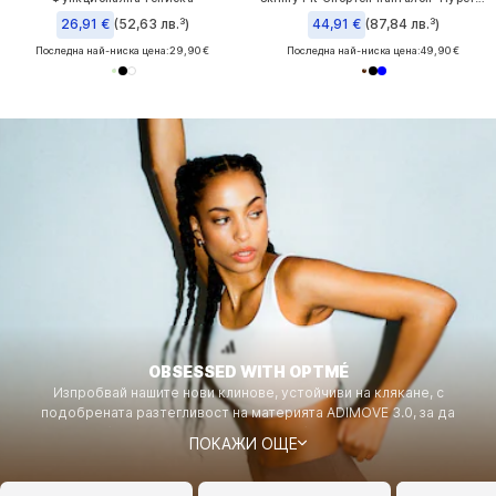
26,91 €
(52,63 лв.³)
44,91 €
(87,84 лв.³)
Последна най-ниска цена:
29,90 €
Последна най-ниска цена:
49,90 €
OBSESSED WITH OPTMÉ
Изпробвай нашите нови клинове, устойчиви на клякане, с
подобрената разтегливост на материята ADIMOVE 3.0, за да
поддържат, без да ограничават, най-дълбоките клякания. Наслади
ПОКАЖИ ОЩЕ
се на извайващия, сърцевиден колан с технология power grid, който
обгръща тялото и те придържа при всяко движение. Дръж всичките
си необходими неща близо, сега с двойни джобове на бедрата.