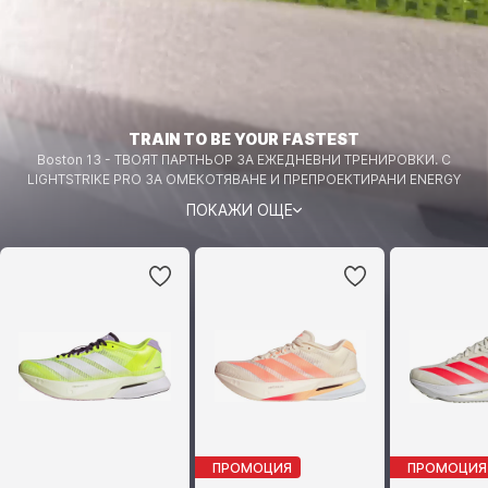
TRAIN TO BE YOUR FASTEST
Boston 13 - ТВОЯТ ПАРТНЬОР ЗА ЕЖЕДНЕВНИ ТРЕНИРОВКИ. С
LIGHTSTRIKE PRO ЗА ОМЕКОТЯВАНЕ И ПРЕПРОЕКТИРАНИ ENERGY
RODS 2.0 ЗА ВРЪЩАНЕ НА ЕНЕРГИЯТА, КАКТО И ДИШАЩА МРЕЖЕСТА
ПОКАЖИ ОЩЕ
ГОРНА ЧАСТ ЗА ДОПЪЛНИТЕЛНА ПОДДРЪЖКА В ОБУВКА ЗА
ТРЕНИРОВКА, ВДЪХНОВЕНА ОТ СЪСТЕЗАНИЯТА.
ПРОМОЦИЯ
ПРОМОЦИЯ