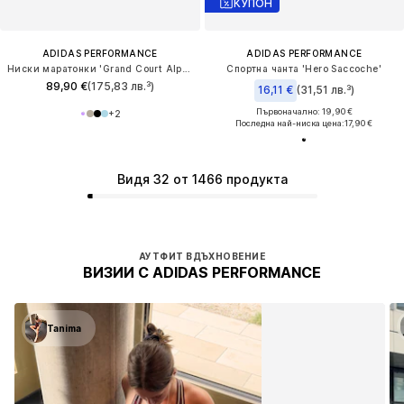
КУПОН
ADIDAS PERFORMANCE
ADIDAS PERFORMANCE
Ниски маратонки 'Grand Court Alpha 00s'
Спортна чанта 'Hero Saccoche'
89,90 €
(175,83 лв.³)
16,11 €
(31,51 лв.³)
Първоначално: 19,90 €
+
2
Последна най-ниска цена:
17,90 €
Видя 32 от 1466 продукта
АУТФИТ ВДЪХНОВЕНИЕ
ВИЗИИ С ADIDAS PERFORMANCE
Tanima