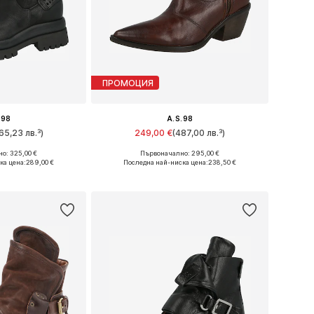
ПРОМОЦИЯ
.98
A.S.98
65,23 лв.³)
249,00 €
(487,00 лв.³)
о: 325,00 €
Първоначално: 295,00 €
много размери
Предлага се в много размери
ка цена:
289,00 €
Последна най-ниска цена:
238,50 €
кошницата
Добави в кошницата