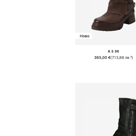
Ново
A.S.98
365,00 €
(713,88 лв.³)
Предлага се в много размер
Добави в кошницат