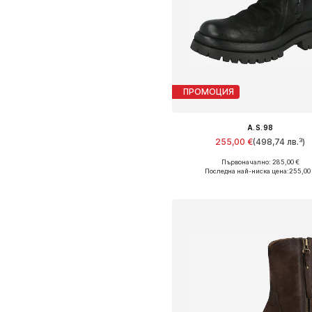
ПРОМОЦИЯ
A.S.98
255,00 €
(498,74 лв.³)
Първоначално: 285,00 €
Предлага се в много размер
Последна най-ниска цена:
255,00
Добави в кошницат