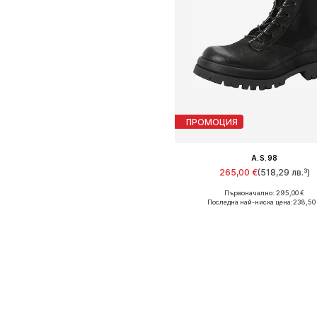
ПРОМОЦИЯ
A.S.98
265,00 €
(518,29 лв.³)
Първоначално: 295,00 €
Предлага се в много размер
Последна най-ниска цена:
238,50
Добави в кошницат