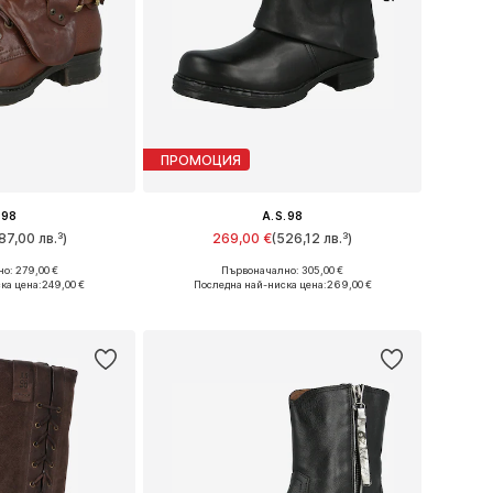
ПРОМОЦИЯ
.98
A.S.98
87,00 лв.³)
269,00 €
(526,12 лв.³)
о: 279,00 €
Първоначално: 305,00 €
много размери
Предлага се в много размери
ка цена:
249,00 €
Последна най-ниска цена:
269,00 €
кошницата
Добави в кошницата