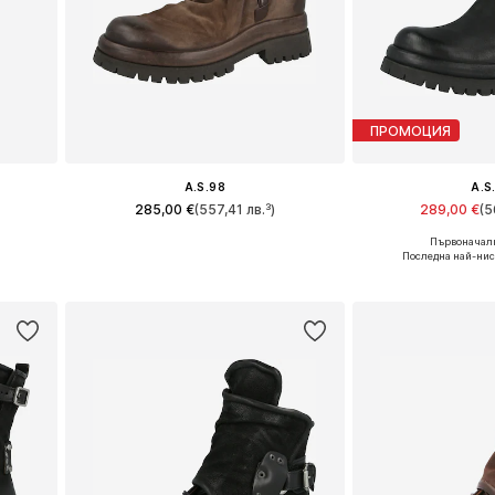
ПРОМОЦИЯ
A.S.98
A.S
285,00 €
(557,41 лв.³)
289,00 €
(5
Първоначалн
и
Предлага се в много размери
Предлага се в 
Последна най-нис
а
Добави в кошницата
Добави в 