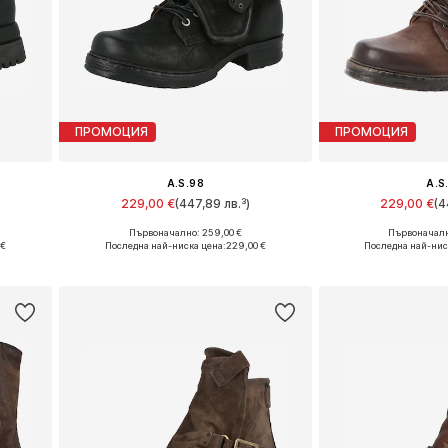
ПРОМОЦИЯ
ПРОМОЦИЯ
A.S.98
A.S
229,00 €
(447,89 лв.³)
229,00 €
(4
Първоначално: 259,00 €
Първоначалн
и
Предлага се в много размери
Предлага се в 
 €
Последна най-ниска цена:
229,00 €
Последна най-нис
а
Добави в кошницата
Добави в 