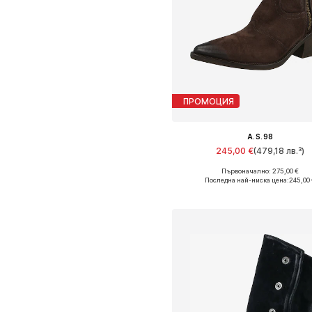
ПРОМОЦИЯ
A.S.98
245,00 €
(479,18 лв.³)
Първоначално: 275,00 €
Предлага се в много размер
Последна най-ниска цена:
245,00
Добави в кошницат