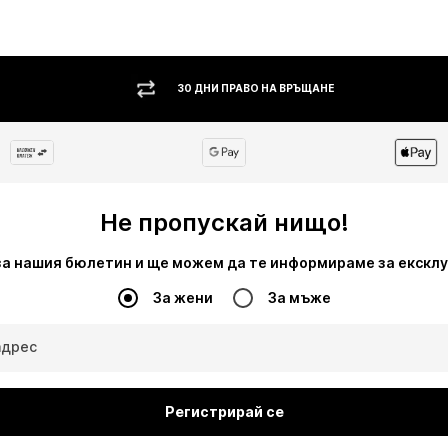
30 ДНИ ПРАВО НА ВРЪЩАНЕ
Не пропускай нищо!
за нашия бюлетин и ще можем да те информираме за екскл
За жени
За мъже
адрес
Регистрирай се