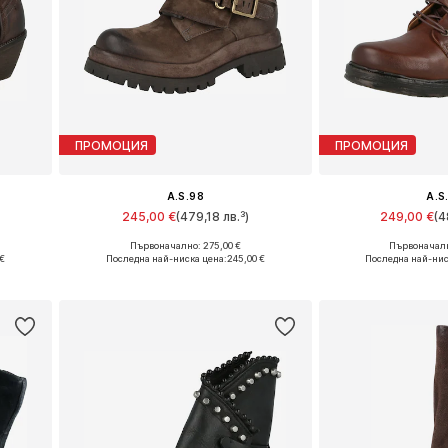
ПРОМОЦИЯ
ПРОМОЦИЯ
A.S.98
A.S
245,00 €
(479,18 лв.³)
249,00 €
(4
Първоначално: 275,00 €
Първоначалн
и
Предлага се в много размери
Предлага се в 
 €
Последна най-ниска цена:
245,00 €
Последна най-нис
а
Добави в кошницата
Добави в 