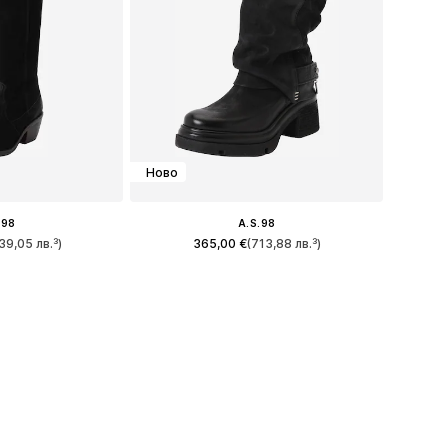
Ново
.98
A.S.98
39,05 лв.³)
365,00 €
(713,88 лв.³)
много размери
Предлага се в много размери
кошницата
Добави в кошницата