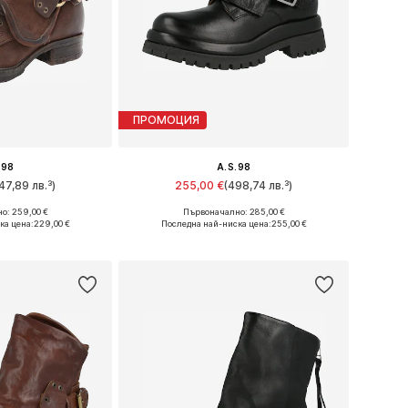
ПРОМОЦИЯ
.98
A.S.98
47,89 лв.³)
255,00 €
(498,74 лв.³)
о: 259,00 €
Първоначално: 285,00 €
много размери
Предлага се в много размери
ка цена:
229,00 €
Последна най-ниска цена:
255,00 €
кошницата
Добави в кошницата