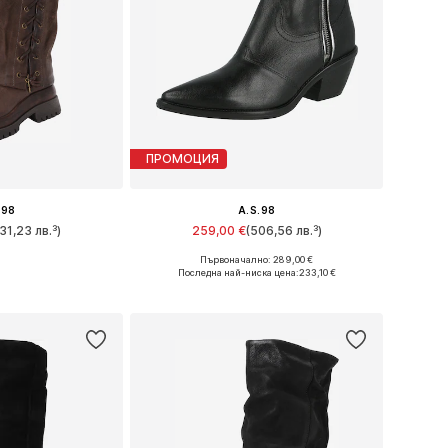
ПРОМОЦИЯ
.98
A.S.98
31,23 лв.³)
259,00 €
(506,56 лв.³)
Първоначално: 289,00 €
много размери
Предлага се в много размери
Последна най-ниска цена:
233,10 €
кошницата
Добави в кошницата