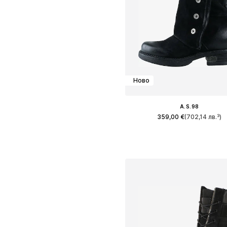
Ново
A.S.98
359,00 €
(702,14 лв.³)
Предлага се в много размер
Добави в кошницат