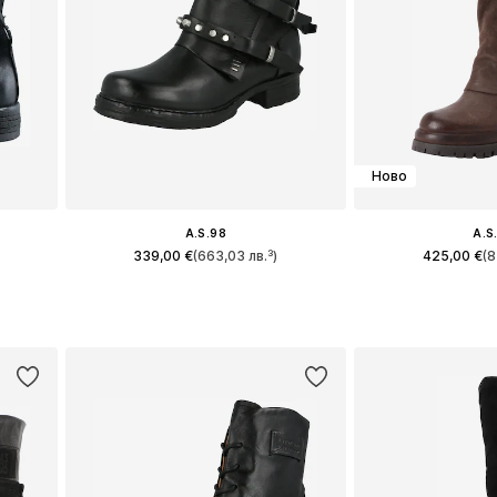
Ново
A.S.98
A.S
339,00 €
(663,03 лв.³)
425,00 €
(8
и
Предлага се в много размери
Предлага се в 
а
Добави в кошницата
Добави в 