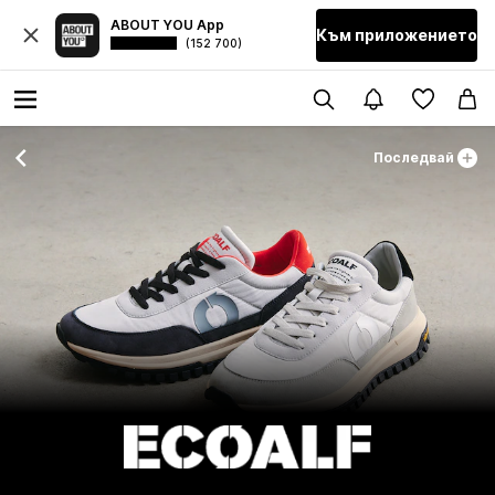
ABOUT YOU App
Към приложението
(152 700)
Последвай