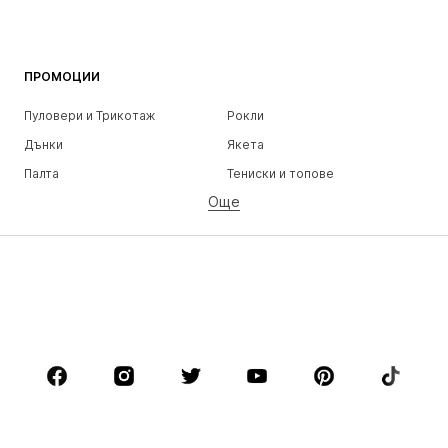
ПРОМОЦИИ
Пуловери и Трикотаж
Рокли
Дънки
Якета
Палта
Тениски и топове
Още
Панталони
Бельо
Поли
Блузи и туники
Суичъри
Блейзери
Бански и плажна мода
Гащеризони и комбинезони
Големи размери
Мода за бременни
Обувки
Спорт
Аксесоари
Premium
ДРЕХИ