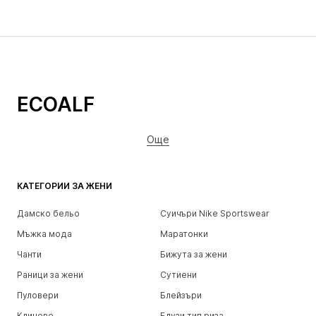
ECOALF
Още
КАТЕГОРИИ ЗА ЖЕНИ
Дамско бельо
Суичъри Nike Sportswear
Мъжка мода
Маратонки
Чанти
Бижута за жени
Раници за жени
Сутиени
Пуловери
Блейзъри
Клинове
Блузи тип риза