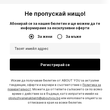
Не пропускай нищо!
Абонирай се за нашия бюлетин и ще можем да те
информираме за ексклузивни оферти
За жени
За мъже
Твоят имейл адрес
Регистрирай се
Искам да получавам бюлетин от ABOUT YOU за актуални
тенденции, оферти и ваучери в съответствие с
Политика за
поверителност
. Можете да оттеглите съгласието си по всяко
време с действие за в бъдеще, като изпратите имейл на
obsluzhvanenaklienti@aboutyou.bg
или използвате опцията за
отписване в края на всеки бюлетин.