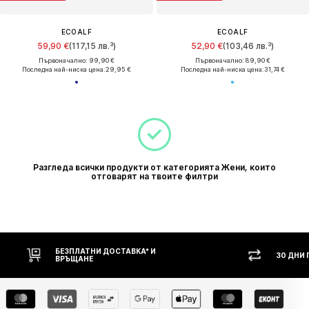
ECOALF
ECOALF
59,90 €
(117,15 лв.³)
52,90 €
(103,46 лв.³)
Първоначално: 99,90 €
Първоначално: 89,90 €
Последна най-ниска цена:
29,95 €
Последна най-ниска цена:
31,74 €
Разгледа всички продукти от категорията Жени, които
отговарят на твоите филтри
БЕЗПЛАТНИ ДОСТАВКА* И
30 ДНИ
ВРЪЩАНЕ