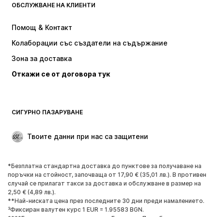
ОБСЛУЖВАНЕ НА КЛИЕНТИ
НОВО
Популярно
Рокли
Дънки
Помощ & Контакт
Тениски и топове
Панталони
Колаборации със създатели на съдържание
Якета
Пуловери и Трикотаж
Зона за доставка
Бельо
Блузи и туники
Откажи се от договора тук
Палта
Поли
Бански и плажна мода
Суичъри
Блейзери
Гащеризони и комбинезони
СИГУРНО ПАЗАРУВАНЕ
Големи размери
Мода за бременни
Специални Поводи
ЕКСКЛУЗИВНО
Твоите данни при нас са защитени
Рециклиране
*Безплатна стандартна доставка до пунктове за получаване на
ОБУВКИ
поръчки на стойност, започваща от 17,90 € (35,01 лв.). В противен
случай се прилагат такси за доставка и обслужване в размер на
НОВО
Популярно
2,50 € (4,89 лв.).
**Най-ниската цена през последните 30 дни преди намалението.
Маратонки
Боти
³Фиксиран валутен курс 1 EUR = 1.95583 BGN.
Обувки с висок ток
Ботуши