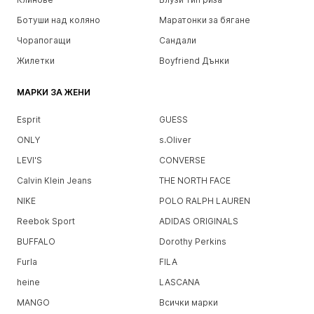
Ботуши над коляно
Маратонки за бягане
Чорапогащи
Сандали
Жилетки
Boyfriend Дънки
МАРКИ ЗА ЖЕНИ
Esprit
GUESS
ONLY
s.Oliver
LEVI'S
CONVERSE
Calvin Klein Jeans
THE NORTH FACE
NIKE
POLO RALPH LAUREN
Reebok Sport
ADIDAS ORIGINALS
BUFFALO
Dorothy Perkins
Furla
FILA
heine
LASCANA
MANGO
Всички марки