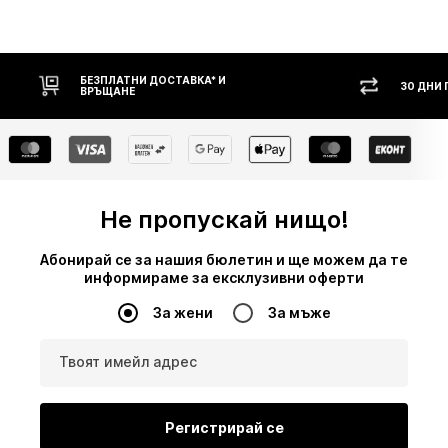
30 ДНИ ПРАВО НА ВРЪЩАНЕ
НАЛ
Не пропускай нищо!
Абонирай се за нашия бюлетин и ще можем да те
информираме за ексклузивни оферти
За жени
За мъже
Твоят имейл адрес
Регистрирай се