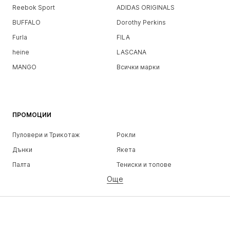
Reebok Sport
ADIDAS ORIGINALS
BUFFALO
Dorothy Perkins
Furla
FILA
heine
LASCANA
MANGO
Всички марки
ПРОМОЦИИ
Пуловери и Трикотаж
Рокли
Дънки
Якета
Палта
Тениски и топове
Още
Панталони
Бельо
Поли
Блузи и туники
Суичъри
Блейзери
Бански и плажна мода
Гащеризони и комбинезони