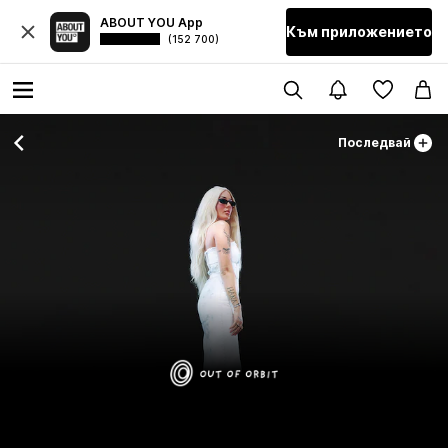
ABOUT YOU App
Към приложението
(152 700)
Последвай