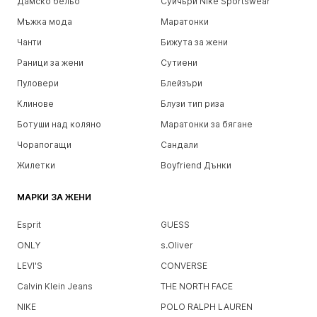
Дамско бельо
Суичъри Nike Sportswear
Мъжка мода
Маратонки
Чанти
Бижута за жени
Раници за жени
Сутиени
Пуловери
Блейзъри
Клинове
Блузи тип риза
Ботуши над коляно
Маратонки за бягане
Чорапогащи
Сандали
Жилетки
Boyfriend Дънки
МАРКИ ЗА ЖЕНИ
Esprit
GUESS
ONLY
s.Oliver
LEVI'S
CONVERSE
Calvin Klein Jeans
THE NORTH FACE
NIKE
POLO RALPH LAUREN