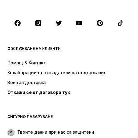
Големи размери
Мода за бременни
Обувки
Спорт
Аксесоари
Premium
ДРЕХИ
ОБСЛУЖВАНЕ НА КЛИЕНТИ
НОВО
Популярно
Рокли
Дънки
Помощ & Контакт
Тениски и топове
Панталони
Колаборации със създатели на съдържание
Якета
Пуловери и Трикотаж
Зона за доставка
Бельо
Блузи и туники
Откажи се от договора тук
Палта
Поли
Бански и плажна мода
Суичъри
Блейзери
Гащеризони и комбинезони
СИГУРНО ПАЗАРУВАНЕ
Големи размери
Мода за бременни
Специални Поводи
ЕКСКЛУЗИВНО
Твоите данни при нас са защитени