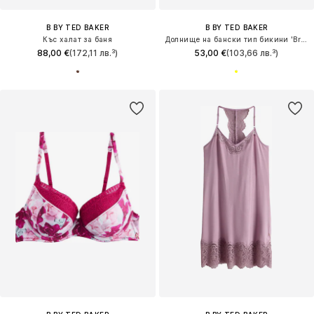
B BY TED BAKER
B BY TED BAKER
Къс халат за баня
Долнище на бански тип бикини 'Briefs'
88,00 €
(172,11 лв.³)
53,00 €
(103,66 лв.³)