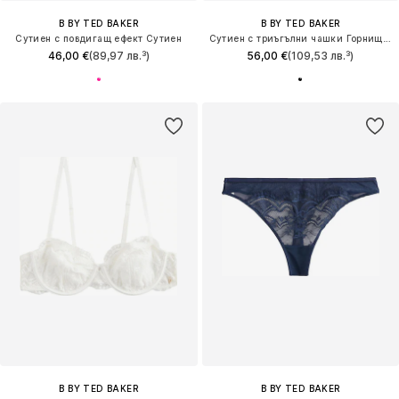
B BY TED BAKER
B BY TED BAKER
Сутиен с повдигащ ефект Сутиен
Сутиен с триъгълни чашки Горнище на бански
46,00 €
(89,97 лв.³)
56,00 €
(109,53 лв.³)
B BY TED BAKER
B BY TED BAKER