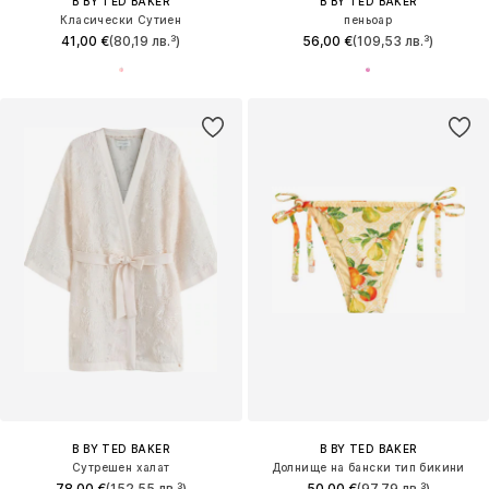
B BY TED BAKER
B BY TED BAKER
Класически Сутиен
пеньоар
41,00 €
(80,19 лв.³)
56,00 €
(109,53 лв.³)
B BY TED BAKER
B BY TED BAKER
Сутрешен халат
Долнище на бански тип бикини
78,00 €
(152,55 лв.³)
50,00 €
(97,79 лв.³)