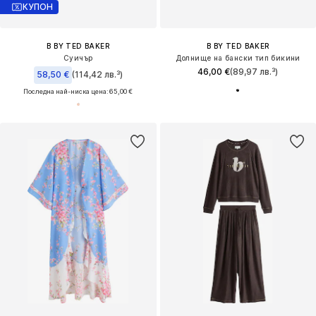
КУПОН
B BY TED BAKER
B BY TED BAKER
Суичър
Долнище на бански тип бикини
46,00 €
(89,97 лв.³)
58,50 €
(114,42 лв.³)
Последна най-ниска цена:
65,00 €