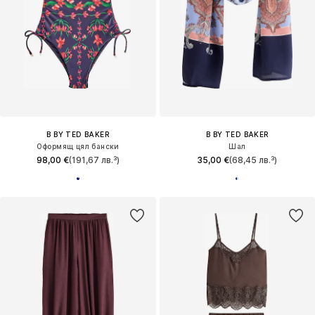
B BY TED BAKER
B BY TED BAKER
Оформящ цял бански
Шал
98,00 €
(191,67 лв.³)
35,00 €
(68,45 лв.³)