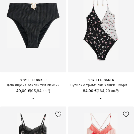
B BY TED BAKER
B BY TED BAKER
Долнище на бански тип бикини
Сутиен с триъгълни чашки Оформящ цял бански
49,00 €
(95,84 лв.³)
84,00 €
(164,29 лв.³)