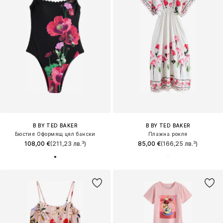
B BY TED BAKER
B BY TED BAKER
Бюстие Оформящ цял бански
Плажна рокля
108,00 €
(211,23 лв.³)
85,00 €
(166,25 лв.³)