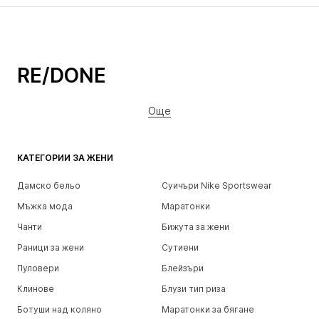
RE/DONE
Още
КАТЕГОРИИ ЗА ЖЕНИ
Дамско бельо
Суичъри Nike Sportswear
Мъжка мода
Маратонки
Чанти
Бижута за жени
Раници за жени
Сутиени
Пуловери
Блейзъри
Клинове
Блузи тип риза
Ботуши над коляно
Маратонки за бягане