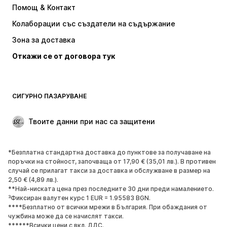
Помощ & Контакт
Тениски и топове
Панталони
Колаборации със създатели на съдържание
Якета
Пуловери и Трикотаж
Зона за доставка
Бельо
Блузи и туники
Откажи се от договора тук
Палта
Поли
Бански и плажна мода
Суичъри
Блейзери
Гащеризони и комбинезони
СИГУРНО ПАЗАРУВАНЕ
Големи размери
Мода за бременни
Специални Поводи
ЕКСКЛУЗИВНО
Твоите данни при нас са защитени
Рециклиране
*Безплатна стандартна доставка до пунктове за получаване на
ОБУВКИ
поръчки на стойност, започваща от 17,90 € (35,01 лв.). В противен
случай се прилагат такси за доставка и обслужване в размер на
НОВО
Популярно
2,50 € (4,89 лв.).
**Най-ниската цена през последните 30 дни преди намалението.
Маратонки
Боти
³Фиксиран валутен курс 1 EUR = 1.95583 BGN.
Обувки с висок ток
Ботуши
****Безплатно от всички мрежи в България. При обаждания от
чужбина може да се начислят такси.
Сандали
Ниски обувки
******Всички цени с вкл. ДДС.