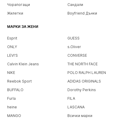
Чорапогащи
Сандали
Жилетки
Boyfriend Дънки
МАРКИ ЗА ЖЕНИ
Esprit
GUESS
ONLY
s.Oliver
LEVI'S
CONVERSE
Calvin Klein Jeans
THE NORTH FACE
NIKE
POLO RALPH LAUREN
Reebok Sport
ADIDAS ORIGINALS
BUFFALO
Dorothy Perkins
Furla
FILA
heine
LASCANA
MANGO
Всички марки