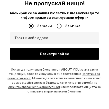
Не пропускай нищо!
Абонирай се за нашия бюлетин и ще можем да те
информираме за ексклузивни оферти
За жени
За мъже
Твоят имейл адрес
Регистрирай се
Искам да получавам бюлетин от ABOUT YOU за актуални
тенденции, оферти и ваучери в съответствие с
Политика за
поверителност
. Можете да оттеглите съгласието си по всяко
време с действие за в бъдеще, като изпратите имейл на
obsluzhvanenaklienti@aboutyou.bg
или използвате опцията за
отписване в края на всеки бюлетин.