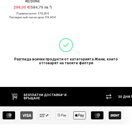
RE/DONE
299,00 €
(584,79 лв.³)
Първоначално: 379,00 €
Последна най-ниска цена:
119,60 €
Разгледа всички продукти от категорията Жени, които
отговарят на твоите филтри
БЕЗПЛАТНИ ДОСТАВКА* И
30 ДНИ
ВРЪЩАНЕ