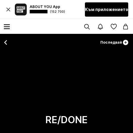
ABOUT YOU App
Към приложението
(152 700)
Последвай
RE/DONE