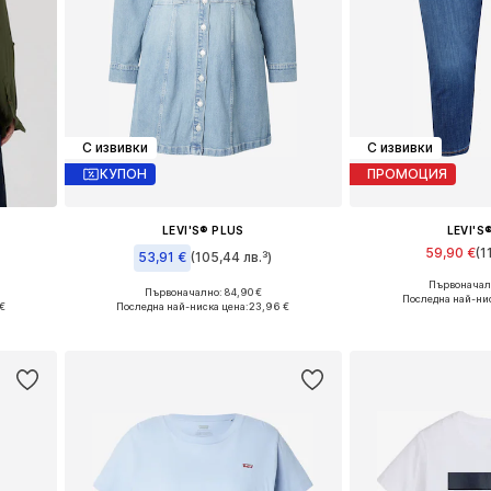
С извивки
С извивки
КУПОН
ПРОМОЦИЯ
LEVI'S® PLUS
LEVI'S
59,90 €
(1
53,91 €
(105,44 лв.³)
Първоначалн
Налични размери: 
Първоначално: 84,90 €
XL
Налични размери: 42, 44
Последна най-нис
€
Последна най-ниска цена:
23,96 €
Добави в 
а
Добави в кошницата