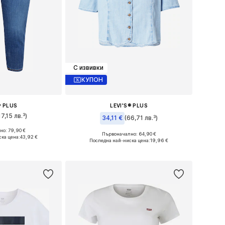
С извивки
КУПОН
® PLUS
LEVI'S® PLUS
17,15 лв.³)
34,11 €
(66,71 лв.³)
о: 79,90 €
34, 35-36, 39-40
Първоначално: 64,90 €
ка цена:
43,92 €
Налични размери: 4XL
Последна най-ниска цена:
19,96 €
кошницата
Добави в кошницата