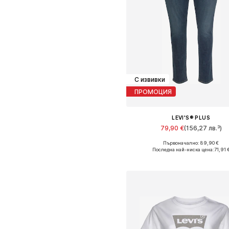
С извивки
ПРОМОЦИЯ
LEVI'S® PLUS
79,90 €
(156,27 лв.³)
+
1
Първоначално: 89,90 €
Предлага се в много размер
Последна най-ниска цена:
71,91 
Добави в кошницат