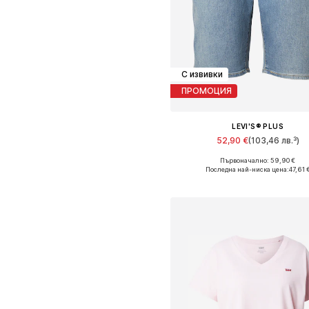
С извивки
ПРОМОЦИЯ
LEVI'S® PLUS
52,90 €
(103,46 лв.³)
Първоначално: 59,90 €
Последна най-ниска цена:
47,61 
Добави в кошницат