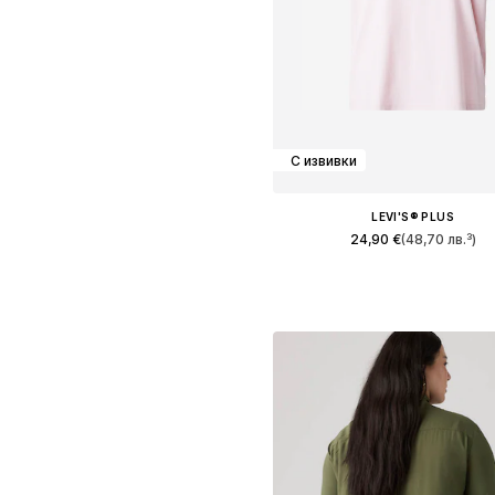
С извивки
LEVI'S® PLUS
24,90 €
(48,70 лв.³)
+
1
Добави в кошницат