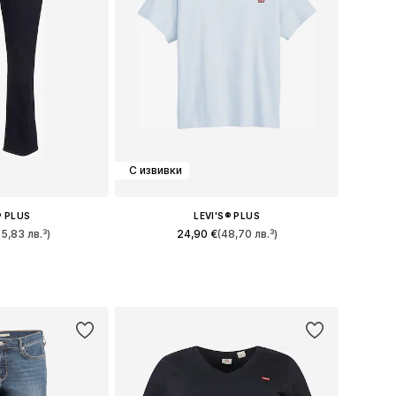
С извивки
® PLUS
LEVI'S® PLUS
75,83 лв.³)
24,90 €
(48,70 лв.³)
много размери
Налични размери: XL, XXL
кошницата
Добави в кошницата