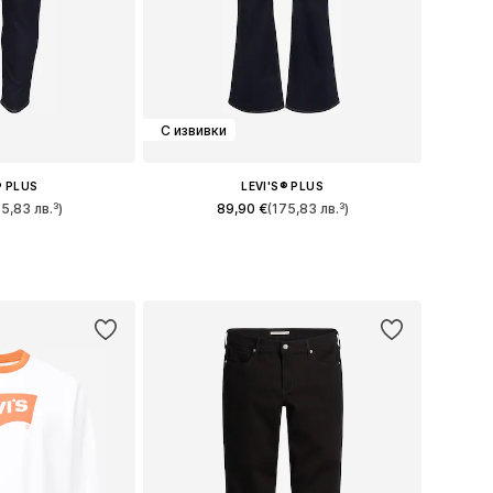
С извивки
® PLUS
LEVI'S® PLUS
75,83 лв.³)
89,90 €
(175,83 лв.³)
+
1
много размери
Предлага се в много размери
кошницата
Добави в кошницата