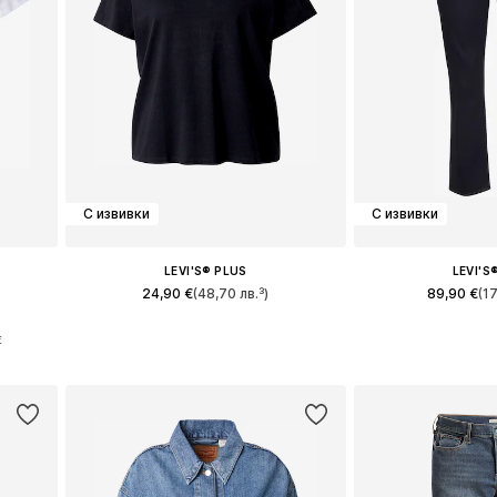
С извивки
С извивки
LEVI'S® PLUS
LEVI'S
24,90 €
(48,70 лв.³)
89,90 €
(1
, 4XL
Налични размери: XL
Предлага се в 
€
а
Добави в кошницата
Добави в 