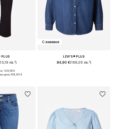
С извивки
® PLUS
LEVI'S® PLUS
13,19 лв.³)
84,90 €
(166,05 лв.³)
о: 129,00 €
много размери
Налични размери: XL, XXL, XXXL, 4XL
ка цена:
109,65 €
кошницата
Добави в кошницата