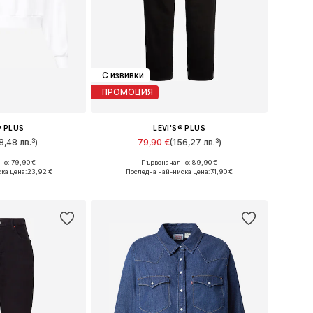
С извивки
ПРОМОЦИЯ
® PLUS
LEVI'S® PLUS
8,48 лв.³)
79,90 €
(156,27 лв.³)
о: 79,90 €
Първоначално: 89,90 €
: XL, XXL, XXXL
Предлага се в много размери
ка цена:
23,92 €
Последна най-ниска цена:
74,90 €
кошницата
Добави в кошницата