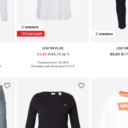
С извивки
ПРОМОЦИЯ
С извивки
LEVI'S® PLUS
LEVI'S
23,90 €
(46,74 лв.³)
89,90 €
(1
+
3
Първоначално: 29,90 €
-10XL
Налични размери: XL, XXL, XXXL
Предлага се в 
€
Последна най-ниска цена:
21,51 €
а
Добави в кошницата
Добави в 