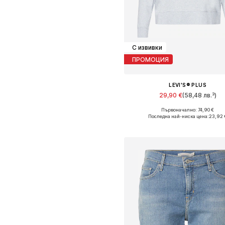
С извивки
ПРОМОЦИЯ
LEVI'S® PLUS
29,90 €
(58,48 лв.³)
Първоначално: 74,90 €
Налични размери: 7XL-8XL, 9XL
Последна най-ниска цена:
23,92 
Добави в кошницат