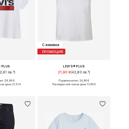
С извивки
ПРОМОЦИЯ
® PLUS
LEVI'S® PLUS
2,61 лв.³)
21,90 €
(42,83 лв.³)
+
3
о: 29,90 €
Първоначално: 24,90 €
Налични размери: XL Нормални размери, XXL Нормални размери, XXXL Нормални размери
Налични размери: 5XL-6XL, 7XL-8XL, 9XL-10XL, 11XL-12XL
ска цена:
21,51 €
Последна най-ниска цена:
17,90 €
кошницата
Добави в кошницата