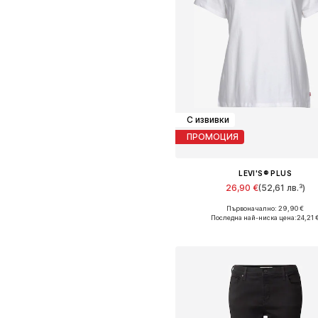
С извивки
ПРОМОЦИЯ
LEVI'S® PLUS
26,90 €
(52,61 лв.³)
+
3
Първоначално: 29,90 €
Налични размери: XL, XXL, XXXL
Последна най-ниска цена:
24,21 
Добави в кошницат