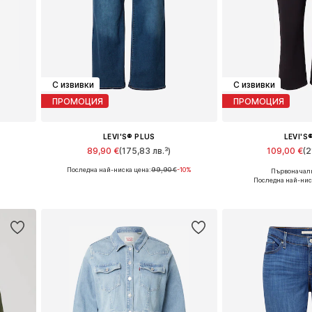
С извивки
С извивки
ПРОМОЦИЯ
ПРОМОЦИЯ
LEVI'S® PLUS
LEVI'S
89,90 €
(175,83 лв.³)
109,00 €
(2
Последна най-ниска цена:
99,90 €
-10%
Първоначалн
Налични размери: XL Нормални размери, XXL Нормални размери, XXXL Нормални размери
Предлага се в много размери
Предлага се в 
Последна най-нис
а
Добави в кошницата
Добави в 