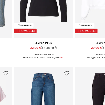
С извивки
С извивки
ПРОМОЦИЯ
ПРОМОЦИЯ
LEVI'S® PLUS
LEVI'S
32,90 €
(64,35 лв.³)
29,90 €
(5
Първоначално: 39,90 €
Първоначалн
Налични размери: 32-33 x стандартен, 37-38 x стандартен, 39-40 x стандартен
Налични размери: XL, XXL, XXXL, 4XL
Налични размери
€
Последна най-ниска цена:
34,90 €
-5%
Последна най-нис
а
Добави в кошницата
Добави в 