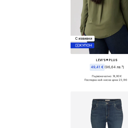
С извивки
КУПОН
LEVI'S® PLUS
49,41 €
(96,64 лв.³)
Първоначално: 74,90 €
Налични размери: XL, XXL, XX
Последна най-ниска цена:
23,96 
Добави в кошницат