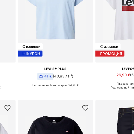
С извивки
С извивки
КУПОН
ПРОМОЦИЯ
LEVI'S® PLUS
LEVI'S
26,90 €
(5
22,41 €
(43,83 лв.³)
Първоначалн
Последна най-ниска цена:
24,90 €
и
€
Налични размери: 5XL-6XL
Последна най-ни
а
Добави в 
Добави в кошницата