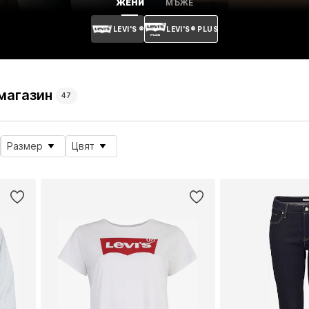
ЖЕНИ
МЪЖЕ
LEVI'S ®
LEVI'S® PLUS
 магазин
47
Размер
Цвят