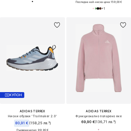
Последна най-ниска цена:
159,00 €
+
1
КУПОН
ADIDAS TERREX
ADIDAS TERREX
Ниски обувки 'Trailmaker 2.0'
Функционално поларено яке
69,90 €
(136,71 лв.³)
80,91 €
(158,25 лв.³)
Първоначално: 99,90 €