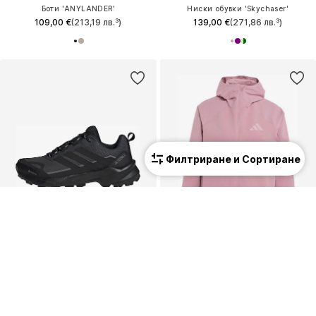
Боти 'ANYLANDER'
Ниски обувки 'Skychaser'
109,00 €
(213,19 лв.³)
139,00 €
(271,86 лв.³)
Филтриране и Сортиране
КУПОН
Ново
ADIDAS TERREX
ADIDAS TERREX
Ниски обувки 'Skychaser AX5'
Външно яке
119,00 €
(232,74 лв.³)
94,50 €
(184,83 лв.³)