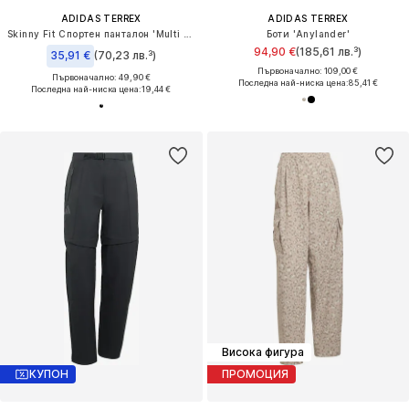
ADIDAS TERREX
ADIDAS TERREX
Skinny Fit Спортен панталон 'Multi Synthetic Base Layer'
Боти 'Anylander'
94,90 €
(185,61 лв.³)
35,91 €
(70,23 лв.³)
Първоначално: 109,00 €
Първоначално: 49,90 €
Последна най-ниска цена:
85,41 €
Последна най-ниска цена:
19,44 €
Висока фигура
КУПОН
ПРОМОЦИЯ