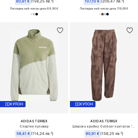
80,91 €
(158,25 лв.³)
107,10 €
(209,47 лв.³)
Последна най-ниска цена:
89,90 €
Последна най-ниска цена:
119,00 €
КУПОН
КУПОН
ADIDAS TERREX
ADIDAS TERREX
Спортен пуловер
Широка кройка Outdoor панталон 'Xploric CLIMA365'
58,41 €
(114,24 лв.³)
80,91 €
(158,25 лв.³)