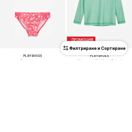
ПРОМОЦИЯ
Филтриране и Сортиране
PLAYSHOES
PLAYSHOES
Бански костюм
UV защита 'Surfbrett Palme'
27,90 €
(54,57 лв.³)
19,90 €
(38,92 лв.³)
Първоначално: 25,90 €
Последна най-ниска цена:
15,92 €