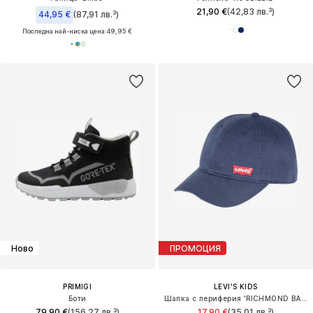
21,90 €
(42,83 лв.³)
44,95 €
(87,91 лв.³)
Последна най-ниска цена:
49,95 €
Ново
ПРОМОЦИЯ
PRIMIGI
LEVI'S KIDS
Боти
Шапка с периферия 'RICHMOND BATWING'
79,90 €
(156,27 лв.³)
17,90 €
(35,01 лв.³)