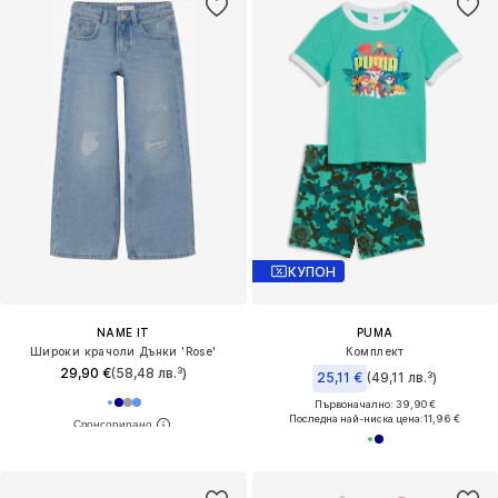
КУПОН
NAME IT
PUMA
Широки крачоли Дънки 'Rose'
Комплект
29,90 €
(58,48 лв.³)
25,11 €
(49,11 лв.³)
Първоначално: 39,90 €
Последна най-ниска цена:
11,96 €