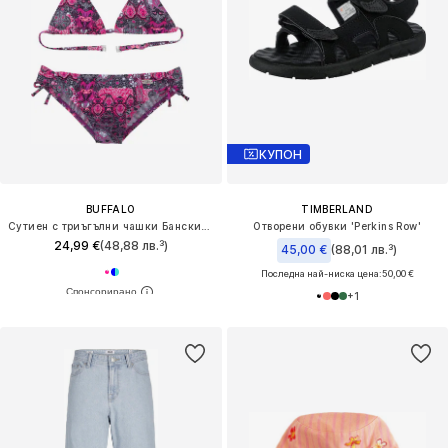
КУПОН
BUFFALO
TIMBERLAND
Сутиен с триъгълни чашки Бански тип бикини
Отворени обувки 'Perkins Row'
24,99 €
(48,88 лв.³)
45,00 €
(88,01 лв.³)
Последна най-ниска цена:
50,00 €
+
1