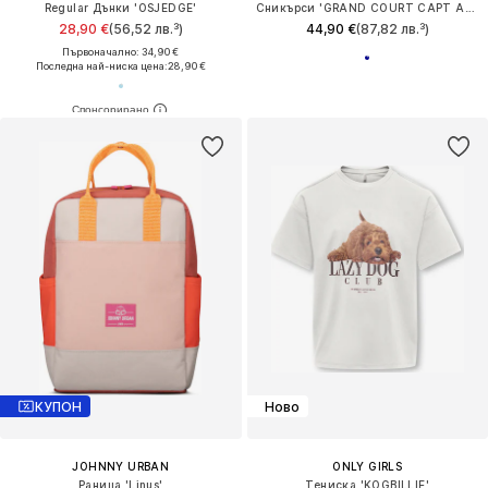
Regular Дънки 'OSJEDGE'
Сникърси 'GRAND COURT CAPT AMERICA'
28,90 €
(56,52 лв.³)
44,90 €
(87,82 лв.³)
Първоначално: 34,90 €
Последна най-ниска цена:
28,90 €
КУПОН
Ново
JOHNNY URBAN
ONLY GIRLS
Раница 'Linus'
Тениска 'KOGBILLIE'