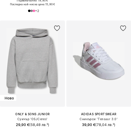
Първоначално: 19,90 €
Последна най-ниска цена:
15,90 €
+
2
Ново
ONLY & SONS JUNIOR
ADIDAS SPORTSWEAR
Суичър 'OSJCeres'
Сникърси 'Tensaur 3.0'
29,90 €
(58,48 лв.³)
39,90 €
(78,04 лв.³)