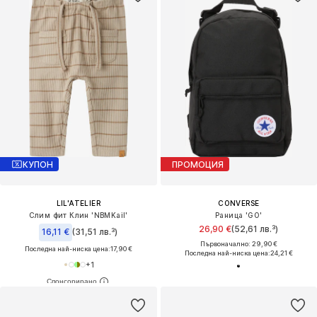
КУПОН
ПРОМОЦИЯ
LIL'ATELIER
CONVERSE
Слим фит Клин 'NBMKail'
Раница 'GO'
26,90 €
(52,61 лв.³)
16,11 €
(31,51 лв.³)
Първоначално: 29,90 €
Последна най-ниска цена:
17,90 €
Последна най-ниска цена:
24,21 €
+
1