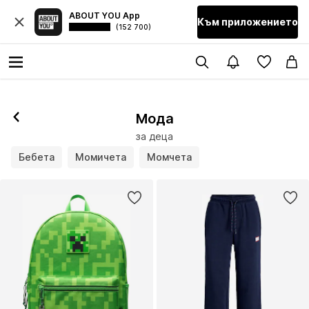
ABOUT YOU App
Към приложението
(152 700)
Мода
за деца
Бебета
Момичета
Момчета