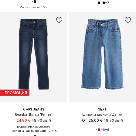
+
7
ПРОМОЦИЯ
CARS JEANS
NEXT
Regular Дънки 'Prinze'
Широки крачоли Дънки
24,90 €
(48,70 лв.³)
От 25,00 €
(48,90 лв.³)
Първоначално: 29,90 €
+
6
Последна най-ниска цена:
19,71 €