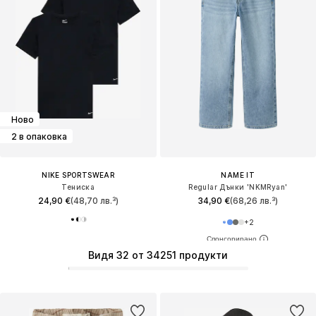
Ново
2 в опаковка
NIKE SPORTSWEAR
NAME IT
Тениска
Regular Дънки 'NKMRyan'
24,90 €
(48,70 лв.³)
34,90 €
(68,26 лв.³)
+
2
Видя 32 от 34251 продукти