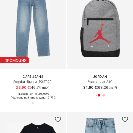
ПРОМОЦИЯ
CARS JEANS
JORDAN
Regular Дънки 'PORTER'
Чанта 'Jan Air'
23,90 €
(46,74 лв.³)
34,90 €
(68,26 лв.³)
Първоначално: 29,90 €
Последна най-ниска цена:
19,71 €