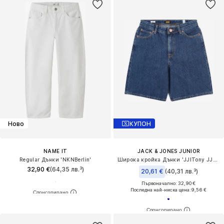
Ново
КУПОН
NAME IT
JACK & JONES JUNIOR
Regular Дънки 'NKNBerlin'
Широка кройка Дънки 'JJITony JJOriginal'
32,90 €
(64,35 лв.³)
20,61 €
(40,31 лв.³)
Първоначално: 32,90 €
Последна най-ниска цена:
9,56 €