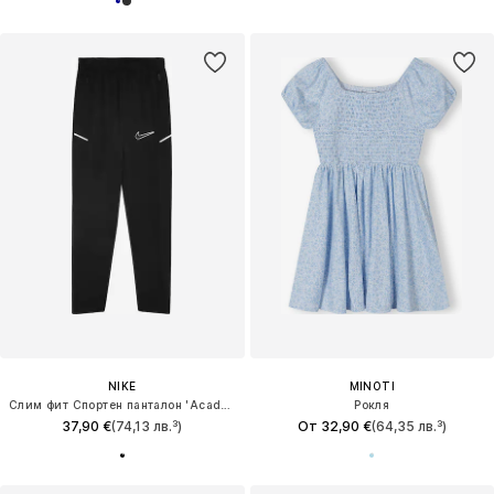
NIKE
MINOTI
Слим фит Спортен панталон 'Academy'
Рокля
37,90 €
(74,13 лв.³)
От 32,90 €
(64,35 лв.³)