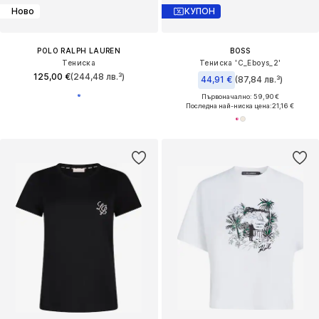
Ново
КУПОН
POLO RALPH LAUREN
BOSS
Тениска
Тениска 'C_Eboys_2'
125,00 €
(244,48 лв.³)
44,91 €
(87,84 лв.³)
Първоначално: 59,90 €
Последна най-ниска цена:
21,16 €