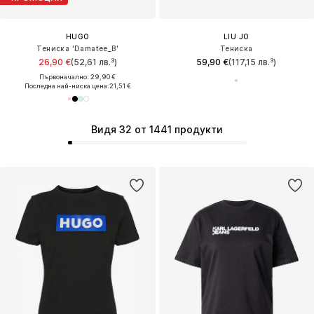
HUGO
LIU JO
Тениска 'Damatee_B'
Тениска
26,90 €
(52,61 лв.³)
59,90 €
(117,15 лв.³)
Първоначално: 29,90 €
Последна най-ниска цена:
21,51 €
Видя 32 от 1441 продукти